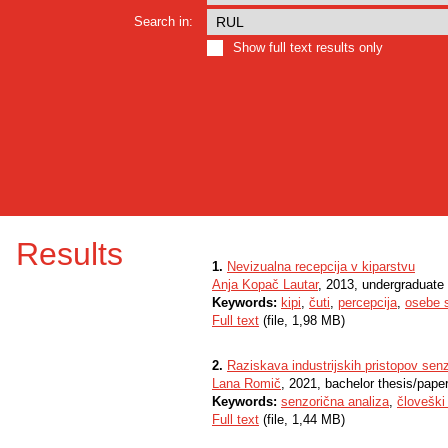
Search in:
Show full text results only
Results
1.
Nevizualna recepcija v kiparstvu
Anja Kopač Lautar
, 2013, undergraduate 
Keywords:
kipi
,
čuti
,
percepcija
,
osebe s
Full text
(file, 1,98 MB)
2.
Raziskava industrijskih pristopov sen
Lana Romič
, 2021, bachelor thesis/pape
Keywords:
senzorična analiza
,
človeški 
Full text
(file, 1,44 MB)