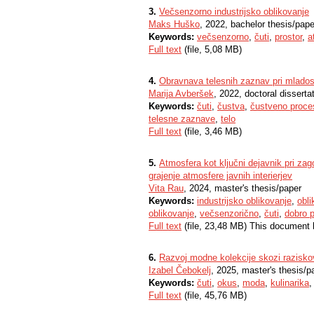
3.
Večsenzorno industrijsko oblikovanje
Maks Huško
, 2022, bachelor thesis/pape
Keywords:
večsenzorno
,
čuti
,
prostor
,
a
Full text
(file, 5,08 MB)
4.
Obravnava telesnih zaznav pri mladostni
Marija Avberšek
, 2022, doctoral disserta
Keywords:
čuti
,
čustva
,
čustveno proces
telesne zaznave
,
telo
Full text
(file, 3,46 MB)
5.
Atmosfera kot ključni dejavnik pri zago
grajenje atmosfere javnih interierjev
Vita Rau
, 2024, master's thesis/paper
Keywords:
industrijsko oblikovanje
,
obli
oblikovanje
,
večsenzorično
,
čuti
,
dobro p
Full text
(file, 23,48 MB) This document 
6.
Razvoj modne kolekcije skozi razisko
Izabel Čebokelj
, 2025, master's thesis/p
Keywords:
čuti
,
okus
,
moda
,
kulinarika
Full text
(file, 45,76 MB)