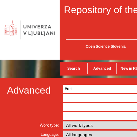
Repository of the
Open Science Slovenia
Search
Advanced
New in R
Advanced
Work type:
Language: