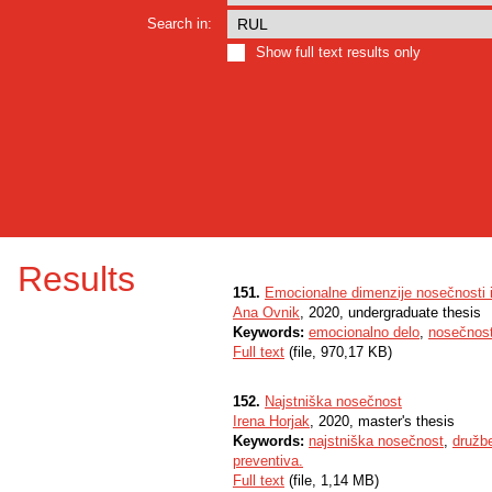
Search in:
Show full text results only
Results
151.
Emocionalne dimenzije nosečnosti 
Ana Ovnik
, 2020, undergraduate thesis
Keywords:
emocionalno delo
,
nosečnos
Full text
(file, 970,17 KB)
152.
Najstniška nosečnost
Irena Horjak
, 2020, master's thesis
Keywords:
najstniška nosečnost
,
družb
preventiva.
Full text
(file, 1,14 MB)