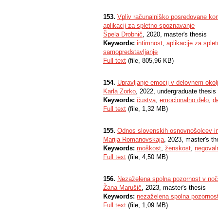
153.
Vpliv računalniško posredovane komu
aplikacij za spletno spoznavanje
Špela Drobnič
, 2020, master's thesis
Keywords:
intimnost
,
aplikacije za spl
samopredstavljanje
Full text
(file, 805,96 KB)
154.
Upravljanje emocij v delovnem okol
Karla Zorko
, 2022, undergraduate thesis
Keywords:
čustva
,
emocionalno delo
,
d
Full text
(file, 1,32 MB)
155.
Odnos slovenskih osnovnošolcev in 
Marija Romanovskaja
, 2023, master's th
Keywords:
moškost
,
ženskost
,
negoval
Full text
(file, 4,50 MB)
156.
Nezaželena spolna pozornost v nočn
Žana Marušič
, 2023, master's thesis
Keywords:
nezaželena spolna pozornos
Full text
(file, 1,09 MB)