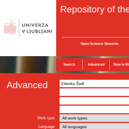
Repository of the
Open Science Slovenia
Search
Advanced
New in R
Advanced
Work type:
Language: