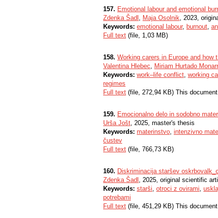
157.
Emotional labour and emotional bur
Zdenka Šadl
,
Maja Osolnik
, 2023, origina
Keywords:
emotional labour
,
burnout
,
an
Full text
(file, 1,03 MB)
158.
Working carers in Europe and how the
Valentina Hlebec
,
Miriam Hurtado Monar
Keywords:
work–life conflict
,
working ca
regimes
Full text
(file, 272,94 KB) This document
159.
Emocionalno delo in sodobno materi
Urša Jošt
, 2025, master's thesis
Keywords:
materinstvo
,
intenzivno mate
čustev
Full text
(file, 766,73 KB)
160.
Diskriminacija staršev oskrbovalk_c
Zdenka Šadl
, 2025, original scientific art
Keywords:
starši
,
otroci z ovirami
,
uskla
potrebami
Full text
(file, 451,29 KB) This document