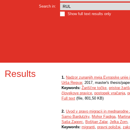
Search in:
Show full text results only
Results
1.
Nadzor zunanjih meja Evropske unije i
Urša Regvar
, 2017, master's thesis/pape
Keywords:
Žariščne točke
,
pristop žari
človekove pravice
,
postopek vračanja
,
p
Full text
(file, 801,50 KB)
2.
Uvod v pravo migracij in mednarodne 
Samo Bardutzky
,
Mohor Fajdiga
,
Martina
Saša Zagorc
,
Boštjan Zalar
,
Jelka Zorn
,
Keywords:
migranti
,
pravni položaj
,
zak