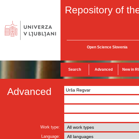
Repository of the
Open Science Slovenia
Search
Advanced
New in R
Advanced
Work type:
Language: