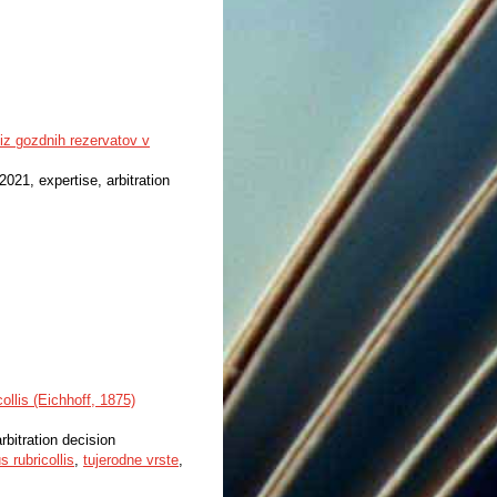
iz gozdnih rezervatov v
 2021, expertise, arbitration
llis (Eichhoff, 1875)
rbitration decision
 rubricollis
,
tujerodne vrste
,