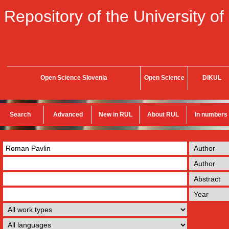
Repository of the University of
Open Science Slovenia
Open Science
DiKUL
Search
Advanced
New in RUL
About RUL
In numbers