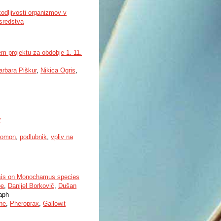
odljivosti organizmov v
sredstva
em projektu za obdobje 1. 11.
arbara Piškur
,
Nikica Ogris
,
v
eromon
,
podlubnik
,
vpliv na
phasis on Monochamus species
pe
,
Danijel Borkovič
,
Dušan
raph
ne
,
Pheroprax
,
Gallowit