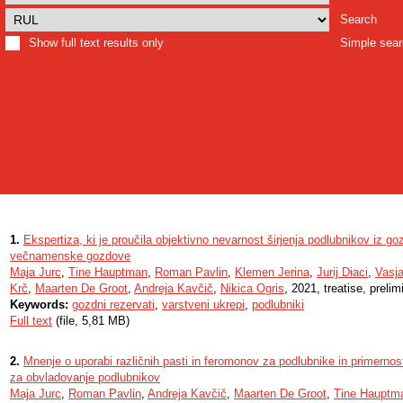
Search
Show full text results only
Simple sea
1.
Ekspertiza, ki je proučila objektivno nevarnost širjenja podlubnikov iz 
večnamenske gozdove
Maja Jurc
,
Tine Hauptman
,
Roman Pavlin
,
Klemen Jerina
,
Jurij Diaci
,
Vasj
Krč
,
Maarten De Groot
,
Andreja Kavčič
,
Nikica Ogris
, 2021, treatise, preli
Keywords:
gozdni rezervati
,
varstveni ukrepi
,
podlubniki
Full text
(file, 5,81 MB)
2.
Mnenje o uporabi različnih pasti in feromonov za podlubnike in primerno
za obvladovanje podlubnikov
Maja Jurc
,
Roman Pavlin
,
Andreja Kavčič
,
Maarten De Groot
,
Tine Hauptm