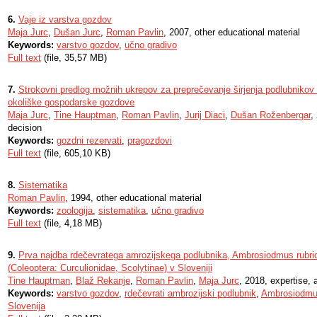
6.
Vaje iz varstva gozdov
Maja Jurc
,
Dušan Jurc
,
Roman Pavlin
, 2007, other educational material
Keywords:
varstvo gozdov
,
učno gradivo
Full text
(file, 35,57 MB)
7.
Strokovni predlog možnih ukrepov za preprečevanje širjenja podlubnikov 
okoliške gospodarske gozdove
Maja Jurc
,
Tine Hauptman
,
Roman Pavlin
,
Jurij Diaci
,
Dušan Roženbergar
,
decision
Keywords:
gozdni rezervati
,
pragozdovi
Full text
(file, 605,10 KB)
8.
Sistematika
Roman Pavlin
, 1994, other educational material
Keywords:
zoologija
,
sistematika
,
učno gradivo
Full text
(file, 4,18 MB)
9.
Prva najdba rdečevratega amrozijskega podlubnika, Ambrosiodmus rubrico
(Coleoptera: Curculionidae, Scolytinae) v Sloveniji
Tine Hauptman
,
Blaž Rekanje
,
Roman Pavlin
,
Maja Jurc
, 2018, expertise, a
Keywords:
varstvo gozdov
,
rdečevrati ambrozijski podlubnik
,
Ambrosiodmus
Slovenija