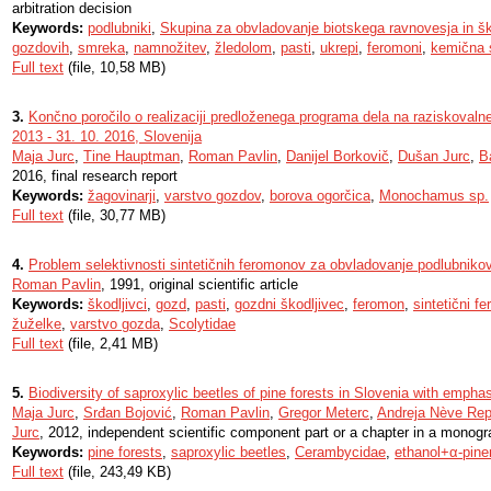
arbitration decision
Keywords:
podlubniki
,
Skupina za obvladovanje biotskega ravnovesja in šk
gozdovih
,
smreka
,
namnožitev
,
žledolom
,
pasti
,
ukrepi
,
feromoni
,
kemična 
Full text
(file, 10,58 MB)
3.
Končno poročilo o realizaciji predloženega programa dela na raziskovaln
2013 - 31. 10. 2016, Slovenija
Maja Jurc
,
Tine Hauptman
,
Roman Pavlin
,
Danijel Borkovič
,
Dušan Jurc
,
B
2016, final research report
Keywords:
žagovinarji
,
varstvo gozdov
,
borova ogorčica
,
Monochamus sp.
Full text
(file, 30,77 MB)
4.
Problem selektivnosti sintetičnih feromonov za obvladovanje podlubniko
Roman Pavlin
, 1991, original scientific article
Keywords:
škodljivci
,
gozd
,
pasti
,
gozdni škodljivec
,
feromon
,
sintetični f
žuželke
,
varstvo gozda
,
Scolytidae
Full text
(file, 2,41 MB)
5.
Biodiversity of saproxylic beetles of pine forests in Slovenia with em
Maja Jurc
,
Srđan Bojović
,
Roman Pavlin
,
Gregor Meterc
,
Andreja Nève Re
Jurc
, 2012, independent scientific component part or a chapter in a monog
Keywords:
pine forests
,
saproxylic beetles
,
Cerambycidae
,
ethanol+α-pine
Full text
(file, 243,49 KB)