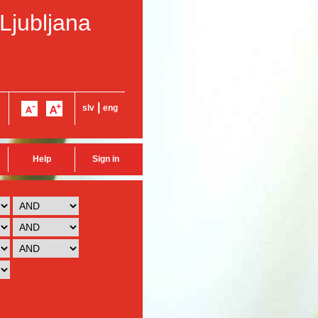
 Ljubljana
|
slv
eng
Help
Sign in