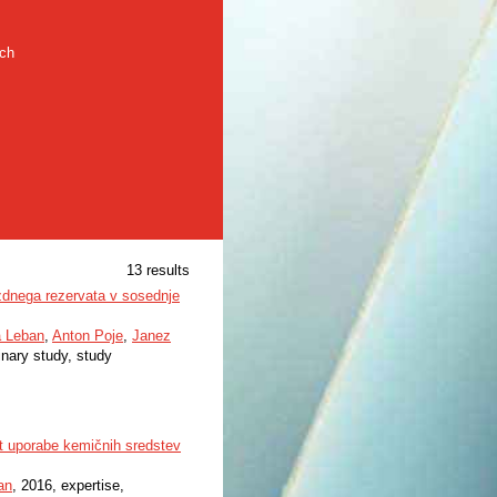
rch
13 results
gozdnega rezervata v sosednje
a Leban
,
Anton Poje
,
Janez
minary study, study
st uporabe kemičnih sredstev
an
, 2016, expertise,