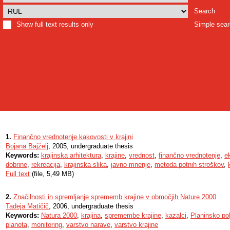
Search
Show full text results only
Simple sea
1.
Finančno vrednotenje kakovosti v krajini
Bojana Bajželj
, 2005, undergraduate thesis
Keywords:
krajinska arhitektura
,
krajine
,
vrednost
,
finančno vrednotenje
,
e
dobrine
,
rekreacija
,
krajinska slika
,
javno mnenje
,
metoda potnih stroškov
,
Full text
(file, 5,49 MB)
2.
Značilnosti in spremljanje sprememb krajine v območjih Nature 2000
Tadeja Matičič
, 2006, undergraduate thesis
Keywords:
Natura 2000
,
krajina
,
spremembe krajine
,
kazalci
,
Planinsko pol
planota
,
monitoring
,
varstvo narave
,
varstvo krajine