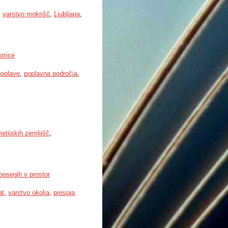
,
varstvo mokrišč
,
Ljubljana
,
trice
poplave
,
poplavna področja
,
etijskih zemljišč
,
 posegih v prostor
at
,
varstvo okolja
,
presoja