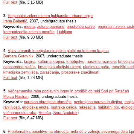
Full text
(file, 3,15 MB)
3.
Regionalni zeleni sistem ljubljanske urbane regije
Irena Balantič
, 2007, undergraduate thesis
Keywords:
mesta
,
zelene površine
,
prostorski razvoj
,
regionalni zeleni sis
kategorizacija zelenih površin
,
Ljubljana
Full text
(file, 9,30 MB)
4.
Vpliv izbranih kmetijsko-okoljskih plačil na kulturno krajino
Barbara Gotovnik
, 2007, undergraduate thesis
Keywords:
krajina
,
kulturna krajina
,
kmetijstvo
,
naravne razmere
,
kmetijsko
neposredna plačila
,
kmetijsko-okoljski ukrepi
,
planinska paša
,
travniški sad
kmetijska zemljišča
,
zaraščanje
,
prostorske značilnosti
Full text
(file, 1,28 MB)
5.
Večnamenska raba poplavnih logov in prodišč ob reki Sori pri Retečah
Mojca Nastran
, 2008, undergraduate thesis
Keywords:
naravno ohranjena območja
,
neokrnjena narava in divjina
,
ranlji
ranljivosti
,
ekološka enota
,
rastrska celica
,
rekreacija
,
habitatni tipi
,
ekologi
večnamenska raba
,
Reteče
,
Sora (vodotok)
Full text
(file, 6,47 MB)
6.
Problematika poselitve na območja mokrišč v zaledju severnega dela Lju