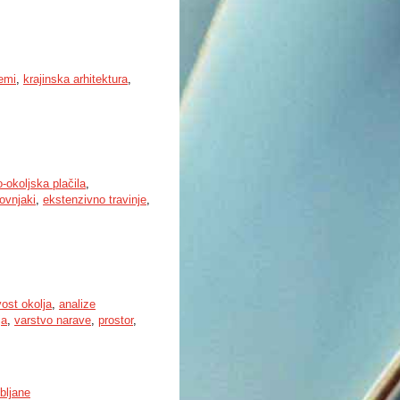
temi
,
krajinska arhitektura
,
-okoljska plačila
,
ovnjaki
,
ekstenzivno travinje
,
vost okolja
,
analize
ja
,
varstvo narave
,
prostor
,
bljane