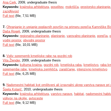
Ana Cerk
, 2009, undergraduate thesis
Keywords:
krajinska arhitektura
,
poselitev
,
mokrišča
,
prostorsko planiranje
zazidljivost
Full text
(file, 7,51 MB)
7.
Ohranjanje in urejanje poplavnih površin na primeru porečja Kamniške Bis
Daša Rogelj
, 2009, undergraduate thesis
Keywords:
regionalno planiranje
,
planiranje
,
varovalno planiranje
,
porečja
,
vodni prostor
,
obvodni prostor
Full text
(file, 10,01 MB)
8.
Vpliv sprememb kmetijske rabe na gozdni rob
Vita Žlender
, 2009, undergraduate thesis
Keywords:
kulturna krajina
,
gozdni rob
,
kmetijska raba
,
kmetijstvo
,
raba km
spremembe rabe
,
kmetijska zemljišča
,
zaraščanje
,
intenzivno kmetijstvo
Full text
(file, 6,25 MB)
9.
Nadomestni habitati kot omilitveni ali izravnalni ukrep varstva narave pri
Špela Kolarič
, 2010, undergraduate thesis
Keywords:
krajinska arhitektura
,
varstvo narave
,
habitat
,
nadomestni habit
vplivov na okolje
,
avtoceste
Full text
(file, 9,12 MB)