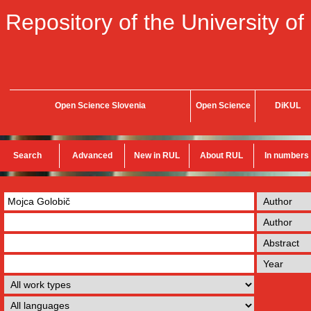
Repository of the University of
Open Science Slovenia
Open Science
DiKUL
Search
Advanced
New in RUL
About RUL
In numbers