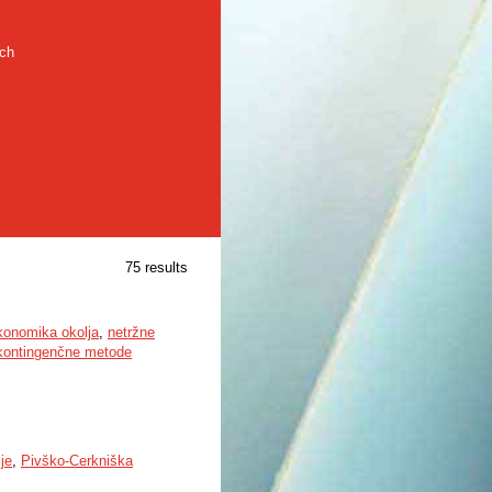
rch
75 results
konomika okolja
,
netržne
kontingenčne metode
je
,
Pivško-Cerkniška