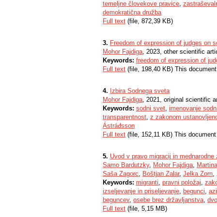
temeljne človekove pravice
,
zastraševal
demokratična družba
Full text
(file, 872,39 KB)
3.
Freedom of expression of judges on s
Mohor Fajdiga
, 2023, other scientific arti
Keywords:
freedom of expression of ju
Full text
(file, 198,40 KB) This document
4.
Izbira Sodnega sveta
Mohor Fajdiga
, 2021, original scientific a
Keywords:
sodni svet
,
imenovanje sodn
transparentnost
,
z zakonom ustanovljen
Ástráđsson
Full text
(file, 152,11 KB) This document
5.
Uvod v pravo migracij in mednarodne 
Samo Bardutzky
,
Mohor Fajdiga
,
Martina
Saša Zagorc
,
Boštjan Zalar
,
Jelka Zorn
,
Keywords:
migranti
,
pravni položaj
,
zak
izseljevanje in priseljevanje
,
begunci
,
azi
beguncev
,
osebe brez državljanstva
,
dvo
Full text
(file, 5,15 MB)