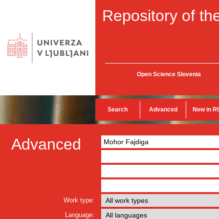
Repository of the
Open Science Slovenia
Search
Advanced
New in R
Advanced
Work type:
Language: