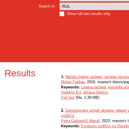
Search in:
Show full text results only
Results
1.
Načelo lojalne razlage: razlaga nacio
Mohor Fajdiga
, 2018, master's thesis/pa
Keywords:
Lojalna razlaga
,
posredni uč
Sodišče EU
,
država članica.
Full text
(file, 1,39 MB)
2.
Zastraševalni učinek ukrepov oblasti
sodišča
Petra Gašperšič Marolt
, 2023, master's 
Keywords:
Evropsko sodišče za človek