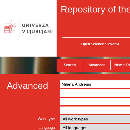
Repository of the
Open Science Slovenia
Search
Advanced
New in R
Advanced
Work type:
Language: