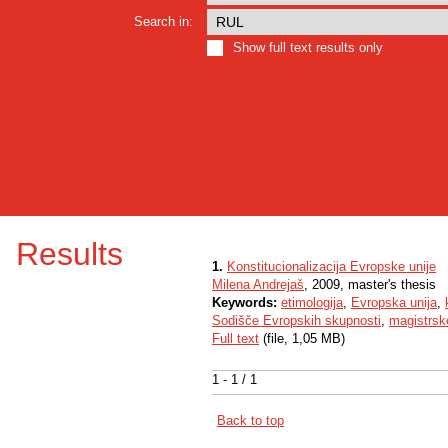
Search in:
Show full text results only
Results
1.
Konstitucionalizacija Evropske unije
Milena Andrejaš
, 2009, master's thesis
Keywords:
etimologija
,
Evropska unija
,
Sodišče Evropskih skupnosti
,
magistrsk
Full text
(file, 1,05 MB)
1 - 1 / 1
Back to top