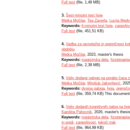
Full text
(file, 1,48 MB)
3.
Šest-minutni test hoje
Metka Močilar
,
Tea Zaverla
,
Lucija Med
Keywords:
6-minutni test hoje
,
zanesljiv
Full text
(file, 451,51 KB)
4.
Vadba za ravnotežje in premičnost kot 
obdobju
Metka Močilar
, 2023, master's thesis
Keywords:
magistrska dela
,
fizioterapija
Full text
(file, 2,38 MB)
5.
Vpliv dodane naloge na porabo časa za
Metka Močilar
,
Miroljub Jakovljević
, 2025
Keywords:
dvojna naloga
,
hoja
,
premičn
Full text
(file, 359,74 KB) This document
6.
Vpliv dodanih kognitivnih nalog na hoj
Karolina Pahovnik
, 2026, master's thesi
Keywords:
magistrska dela
,
fizioterapija
in pojdi
,
zanesljivost
,
tekoči trak
Full text
(file, 964,99 KB)