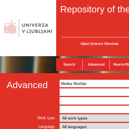
Repository of the
Open Science Slovenia
Search
Advanced
New in R
Advanced
Work type:
Language: