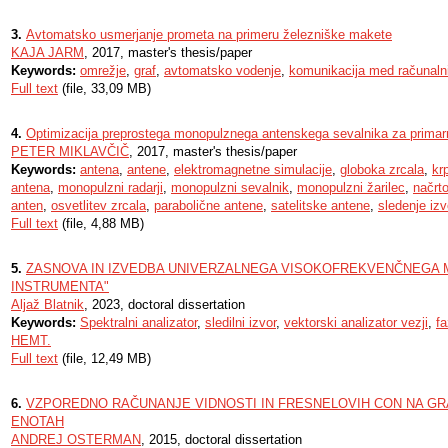
3.
Avtomatsko usmerjanje prometa na primeru železniške makete
KAJA JARM
, 2017, master's thesis/paper
Keywords:
omrežje
,
graf
,
avtomatsko vodenje
,
komunikacija med računalni
Full text
(file, 33,09 MB)
4.
Optimizacija preprostega monopulznega antenskega sevalnika za primar
PETER MIKLAVČIČ
, 2017, master's thesis/paper
Keywords:
antena
,
antene
,
elektromagnetne simulacije
,
globoka zrcala
,
kr
antena
,
monopulzni radarji
,
monopulzni sevalnik
,
monopulzni žarilec
,
načrt
anten
,
osvetlitev zrcala
,
parabolične antene
,
satelitske antene
,
sledenje izv
Full text
(file, 4,88 MB)
5.
ZASNOVA IN IZVEDBA UNIVERZALNEGA VISOKOFREKVENČNEGA 
INSTRUMENTA"
Aljaž Blatnik
, 2023, doctoral dissertation
Keywords:
Spektralni analizator
,
sledilni izvor
,
vektorski analizator vezji
,
f
HEMT.
Full text
(file, 12,49 MB)
6.
VZPOREDNO RAČUNANJE VIDNOSTI IN FRESNELOVIH CON NA GR
ENOTAH
ANDREJ OSTERMAN
, 2015, doctoral dissertation