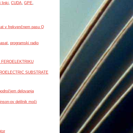
 linki
,
CUDA
,
GPE
,
hasat v frekvenčnem pasu Q
hasat
,
programski radio
A FEROELEKTRIKU
RROELECTRIC SUBSTRATE
področjem delovanja
inson-ov delilnik moči
tor