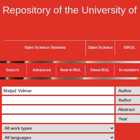
Repository of the University of
Open Science Slovenia
Open Science
DiKUL
Search
Advanced
New in RUL
About RUL
In numbers