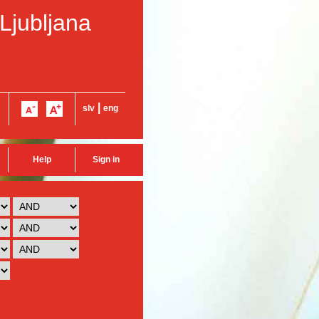
 Ljubljana
|
slv
eng
Help
Sign in