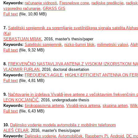
Keywords:
računanje vidnosti
,
Fresnelove cone
,
radijske predikcije
,
radijski
vzporedno računanje
,
GRASS GIS
Full text
(file, 10,80 MB)
7.
Satelitski sprejemnik za spremljanje svetilniškega signala satelita Alp
(Ka)
SEBASTIJAN MRAK
, 2016, master's thesis/paper
Keywords:
Satelitski sprejemnik
,
nizko-šumni blok
,
milimetrski valovi
,
Alp
Full text
(file, 9,32 MB)
8.
FREKVENČNO NASTAVLJIVA ANTENA Z VISOKIM IZKORISTKOM N
VLADIMIR FURLAN
, 2016, doctoral dissertation
Keywords:
FREQUENCY-AGILE
,
HIGHLY-EFFICIENT ANTENNA ON FE
Full text
(file, 4,81 MB)
9.
Načrtovanje in izdelava Vivaldi-jeve antene z večoktavnim frekvenčnim 
LEON KOCJANČIČ
, 2016, undergraduate thesis
Keywords:
širokopasovna antena
,
Vivaldi-jeva antena
,
skupina anten
,
Wilk
Full text
(file, 6,43 MB)
10.
Daljinsko vodenje modela avtomobila z mobilnim telefonom
ALEŠ CELAR
, 2016, master's thesis/paper
Keywords:
Daljinsko vodenje
,
Avtomobilček
,
Raspberry Pi
,
Android
,
DC mo