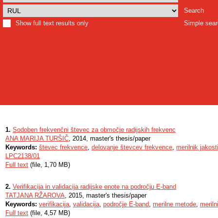
Search
Show full text results only
Simple sea
1.
Sodoben frekvenčni števec za območje radijskih frekvenc
ANA MARIJA TURŠIČ
, 2014, master's thesis/paper
Keywords:
števec frekvence
,
delovanje števcev frekvence
,
merilnik jakost
LPC2138/01
Full text
(file, 1,70 MB)
2.
Verifikacija in validacija radijske enote na področju E-band
TATJANA RŽAROVA
, 2015, master's thesis/paper
Keywords:
verifikacija
,
validacija
,
področje E-band
,
merilne metode
,
meriln
Full text
(file, 4,57 MB)