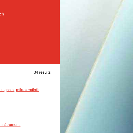
rch
34 results
i signala
,
mikrokrmilnik
i inštrumenti