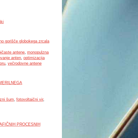
ki
no gorišče globokega zrcala
pičaste antene
,
monopulzna
ovanje anten
,
optimizacija
oru
,
večrodovne antene
MERILNEGA
azni šum
,
fotovoltaični vir
,
AFIČNIH PROCESNIH