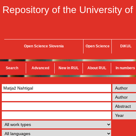
Repository of the University of
Open Science Slovenia
Open Science
DiKUL
Search
Advanced
New in RUL
About RUL
In numbers