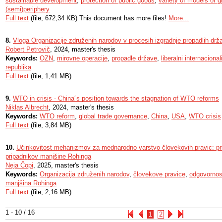
sustainable development
,
protection of public goods
,
variety of models of g
(semi)periphery
Full text
(file, 672,34 KB) This document has more files!
More...
8.
Vloga Organizacije združenih narodov v procesih izgradnje propadlih drž
Robert Petrovič
, 2024, master's thesis
Keywords:
OZN
,
mirovne operacije
,
propadle države
,
liberalni internaciona
republika
Full text
(file, 1,41 MB)
9.
WTO in crisis - China´s position towards the stagnation of WTO reforms
Niklas Albrecht
, 2024, master's thesis
Keywords:
WTO reform
,
global trade governance
,
China
,
USA
,
WTO crisis
Full text
(file, 3,84 MB)
10.
Učinkovitost mehanizmov za mednarodno varstvo človekovih pravic: pr
pripadnikov manjšine Rohinga
Neja Čopi
, 2025, master's thesis
Keywords:
Organizacija združenih narodov
,
človekove pravice
,
odgovornost
manjšina Rohinga
Full text
(file, 2,16 MB)
1 - 10 / 16
1
2