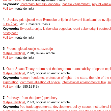
Keywords:
univerzalni temeljni dohodek
,
načelo vzajemnosti
,
republikanska
Full text
(outside link)
4.
Ureditev pristojnosti med Evropsko unijo in državami članicami po uvelj
Luka Živić
, 2013, master's thesis
Keywords:
Evropska unija
,
Lizbonska pogodba
,
redni zakonodajni postope
pristojnosti
Full text
(outside link)
5.
Procesi globalizacije na razpotju
Matjaž Nahtigal
, 2010, review article
Full text
(outside link)
6.
Outer Space Treaty reform and the long-term sustainability of space expl
Matjaž Nahtigal
, 2022, original scientific article
Keywords:
human freedoms
,
protection of rights
,
the state
,
the role of the 
exploration
,
commercialization of space
,
international environmental law
,
su
Full text
(file, 880,15 KB)
7.
Pathways from the (semi) periphery
Matjaž Nahtigal
, 2023, original scientific article
Keywords:
free trade agreements
,
development policy space
,
institutional