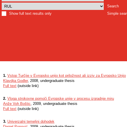
Search
Show full text results only
Simple sea
1.
Vstop Turčije v Evropsko unijo kot priložnost ali izziv za Evropsko Unijo
Klavdija Godler
, 2008, undergraduate thesis
Full text
(outside link)
2.
Vloga strokovne pomoči Evropske unije v procesu izgradnje miru
Anže Voh Boštic
, 2009, undergraduate thesis
Full text
(outside link)
3.
Univerzalni temeljni dohodek
Daniel Popović
, 2009, undergraduate thesis