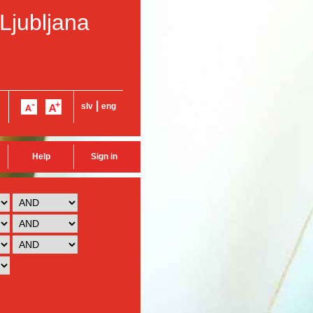
 Ljubljana
|
slv
eng
Help
Sign in