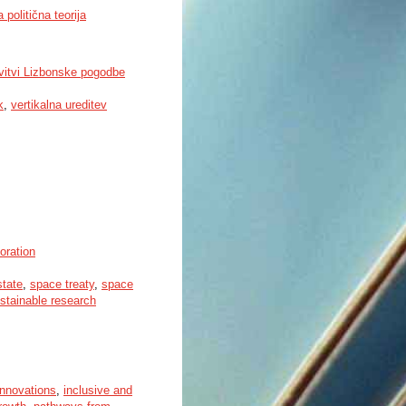
 politična teorija
avitvi Lizbonske pogodbe
k
,
vertikalna ureditev
oration
state
,
space treaty
,
space
stainable research
 innovations
,
inclusive and