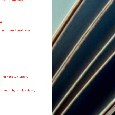
rowth
,
pathways from
av
lizem
,
Srednjeafriška
imer varstva pravic
 zaščititi
,
učinkovitost
,