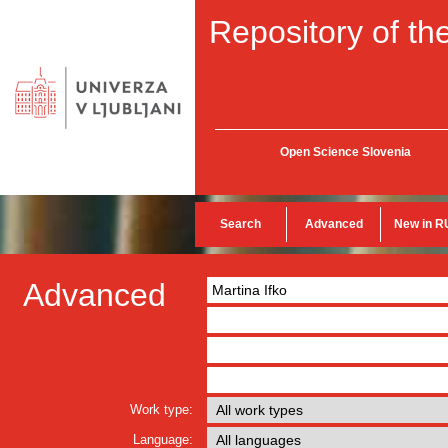
Repository of the
Open Science Slovenia
Search
Advanced
New in R
Advanced
Work type:
Language: