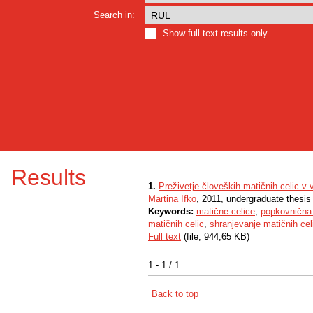
Search in:
Show full text results only
Results
1.
Preživetje človeških matičnih celic v
Martina Ifko
, 2011, undergraduate thesis
Keywords:
matične celice
,
popkovnična 
matičnih celic
,
shranjevanje matičnih cel
Full text
(file, 944,65 KB)
1 - 1 / 1
Back to top