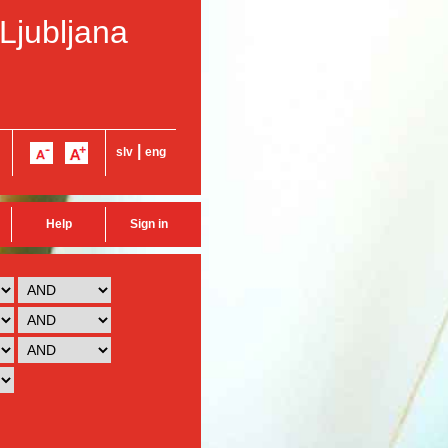
 Ljubljana
|
slv
eng
Help
Sign in