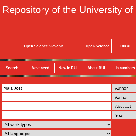
Repository of the University of
Open Science Slovenia
Open Science
DiKUL
Search
Advanced
New in RUL
About RUL
In numbers