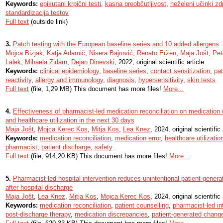
Keywords:
epikutani krpični testi
,
kasna preobčutljivost
,
neželeni učinki zdr
standardizacija testov
Full text
(outside link)
3.
Patch testing with the European baseline series and 10 added allergens
Mojca Bizjak
,
Katja Adamič
,
Nisera Bajrović
,
Renato Eržen
,
Maja Jošt
,
Pet
Lalek
,
Mihaela Zidarn
,
Dejan Dinevski
, 2022, original scientific article
Keywords:
clinical epidemiology
,
baseline series
,
contact sensitization
,
pat
reactivity
,
allergy and immunology
,
diagnosis
,
hypersensitivity
,
skin tests
Full text
(file, 1,29 MB) This document has more files!
More...
4.
Effectiveness of pharmacist-led medication reconciliation on medication e
and healthcare utilization in the next 30 days
Maja Jošt
,
Mojca Kerec Kos
,
Mitja Kos
,
Lea Knez
, 2024, original scientific 
Keywords:
medication reconciliation
,
medication error
,
healthcare utilizatio
pharmacist
,
patient discharge
,
safety
Full text
(file, 914,20 KB) This document has more files!
More...
5.
Pharmacist-led hospital intervention reduces unintentional patient-gener
after hospital discharge
Maja Jošt
,
Lea Knez
,
Mitja Kos
,
Mojca Kerec Kos
, 2024, original scientific 
Keywords:
medication reconciliation
,
patient counselling
,
pharmacist-led in
post-discharge therapy
,
medication discrepancies
,
patient-generated chang