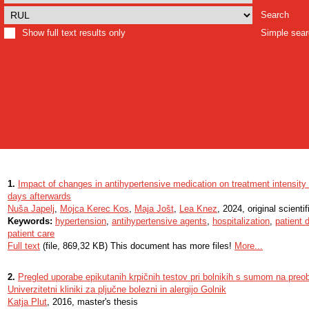
Search
Show full text results only
Simple sea
1.
Impact of changes in antihypertensive medication on treatment intensity 
days afterwards
Nuša Japelj
,
Mojca Kerec Kos
,
Maja Jošt
,
Lea Knez
, 2024, original scientif
Keywords:
hypertension
,
antihypertensive agents
,
hospitalization
,
patient 
patient care
Full text
(file, 869,32 KB) This document has more files!
More...
2.
Pregled uporabe epikutanih krpičnih testov pri bolnikih s sumom na preob
Univerzitetni kliniki za pljučne bolezni in alergijo Golnik
Katja Plut
, 2016, master's thesis