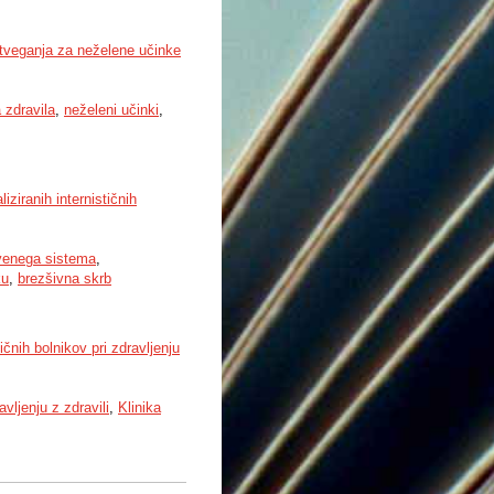
 tveganja za neželene učinke
 zdravila
,
neželeni učinki
,
liziranih internističnih
venega sistema
,
ku
,
brezšivna skrb
ičnih bolnikov pri zdravljenju
vljenju z zdravili
,
Klinika