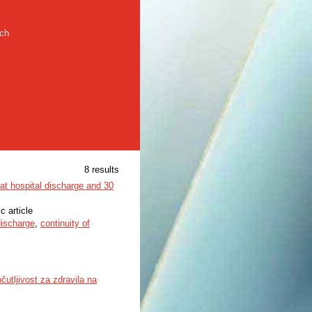
rch
8 results
at hospital discharge and 30
ic article
discharge
,
continuity of
čutljivost za zdravila na