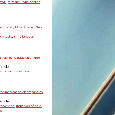
avil
,
retrospektivna analiza
,
er Kopač
,
Mitja Košnik
,
Nika
ch tests
,
simultaneous
rrors at hospital discharge
article
n
,
transitions of care
,
ated medication discrepancies
article
tervention
,
transition of care
,
es