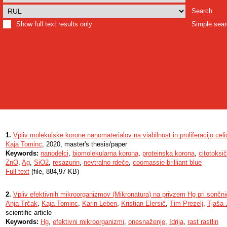
Search
Show full text results only
Simple sea
1.
Vpliv molekulske korone nanomaterialov na viabilnost in proliferacijo celic
Kaja Tominc
, 2020, master's thesis/paper
Keywords:
nanodelci
,
biomolekularna korona
,
proteinska korona
,
citotoksi
ZnO
,
Ag
,
SiO2
,
resazurin
,
nevtralno rdeče
,
coomassie brilliant blue
Full text
(file, 884,97 KB)
2.
Vpliv efektivnih mikroorganizmov (Mikronatura) na privzem Hg pri sončni
Anja Trčak
,
Kaja Tominc
,
Karin Leben
,
Kristian Elersič
,
Tim Prezelj
,
Tjaša 
scientific article
Keywords:
Hg
,
efektivni mikroorganizmi
,
onesnaženje
,
Idrija
,
rast rastlin