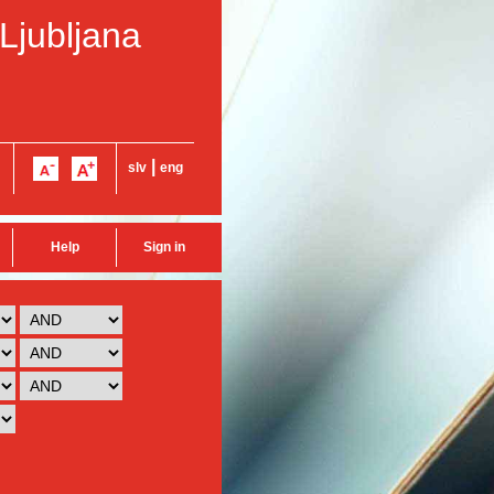
 Ljubljana
|
slv
eng
Help
Sign in