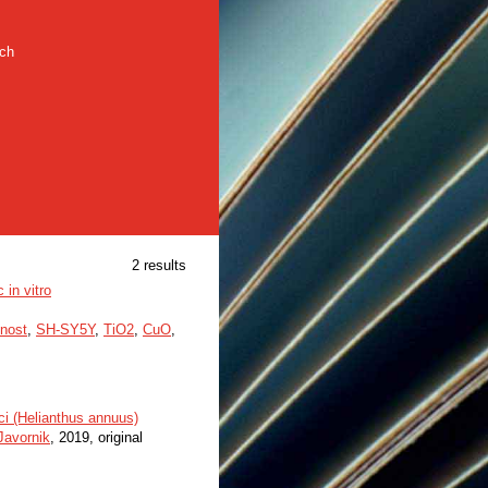
rch
2 results
 in vitro
čnost
,
SH-SY5Y
,
TiO2
,
CuO
,
ci (Helianthus annuus)
Javornik
, 2019, original