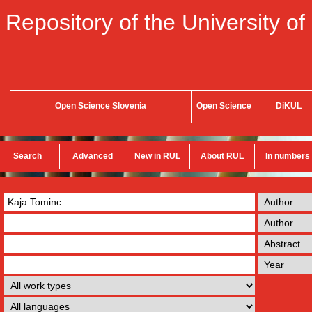
Repository of the University of
Open Science Slovenia
Open Science
DiKUL
Search
Advanced
New in RUL
About RUL
In numbers