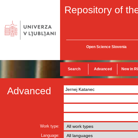
Repository of the
Open Science Slovenia
Search
Advanced
New in R
Advanced
Work type:
Language: