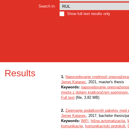
Search in:
Show full text results only
Results
1.
Napovedovanje vrednosti onesnaževal 
Jernej Katanec
, 2021, master's thesis
Keywords:
napovedovanje onesnaženost
mreže z dolgim kratkoročnim spominom
Full text
(file, 3,82 MB)
2.
Zajemanje podatkovnih paketov med e
Jernej Katanec
, 2017, bachelor thesis/p
Keywords:
WiFi
,
hišna avtomatizacija
,
komunikacije
,
komunikacijski protokoli
,