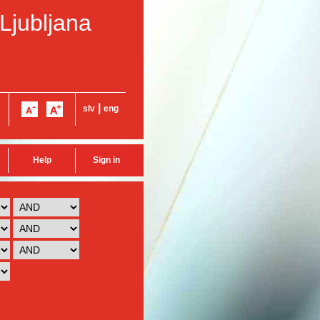
 Ljubljana
|
slv
eng
Help
Sign in