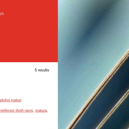
rch
5 results
plošni maturi
merljivost dveh ravni
,
matura
,