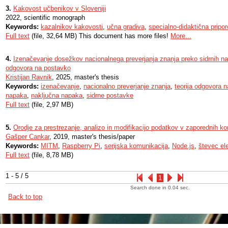
3.
Kakovost učbenikov v Sloveniji
2022, scientific monograph
Keywords:
kazalnikov kakovosti
,
učna gradiva
,
specialno-didaktična pripor
Full text
(file, 32,64 MB) This document has more files!
More...
4.
Izenačevanje dosežkov nacionalnega preverjanja znanja preko sidrnih nal
odgovora na postavko
Kristijan Ravnik
, 2025, master's thesis
Keywords:
izenačevanje
,
nacionalno preverjanje znanja
,
teorija odgovora 
napaka
,
naključna napaka
,
sidrne postavke
Full text
(file, 2,97 MB)
5.
Orodje za prestrezanje, analizo in modifikacijo podatkov v zaporednih 
Gašper Cankar
, 2019, master's thesis/paper
Keywords:
MITM
,
Raspberry Pi
,
serijska komunikacija
,
Node.js
,
števec ele
Full text
(file, 8,78 MB)
1 - 5 / 5
1
Search done in 0.04 sec.
Back to top