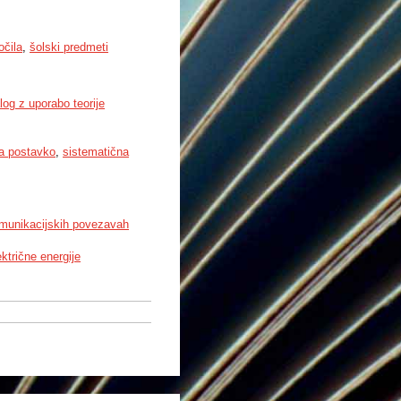
očila
,
šolski predmeti
og z uporabo teorije
na postavko
,
sistematična
komunikacijskih povezavah
ktrične energije