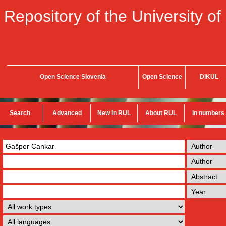
Repository of the University of
Open Science Slovenia
Open Science
DiKUL
Search
Advanced
New in RUL
About RUL
In numbers