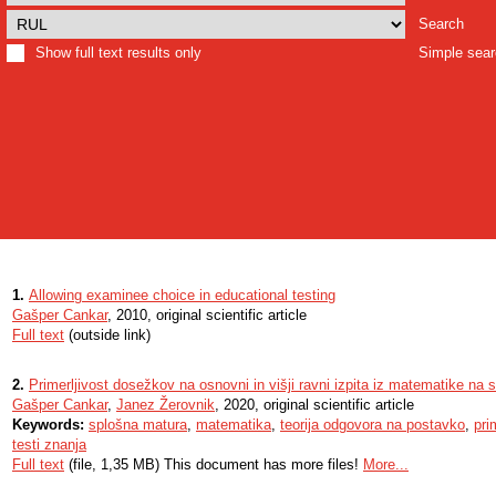
Search
Show full text results only
Simple sea
1.
Allowing examinee choice in educational testing
Gašper Cankar
, 2010, original scientific article
Full text
(outside link)
2.
Primerljivost dosežkov na osnovni in višji ravni izpita iz matematike na s
Gašper Cankar
,
Janez Žerovnik
, 2020, original scientific article
Keywords:
splošna matura
,
matematika
,
teorija odgovora na postavko
,
pri
testi znanja
Full text
(file, 1,35 MB) This document has more files!
More...