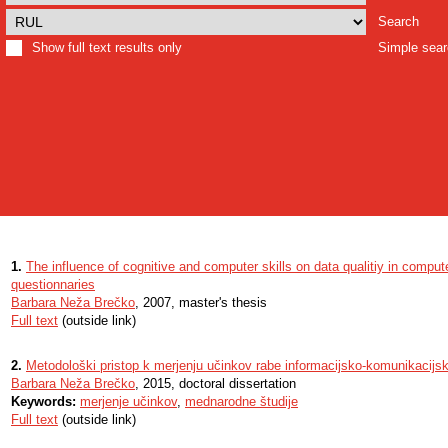
Search
Show full text results only
Simple sea
1.
The influence of cognitive and computer skills on data qualitiy in comput
questionnaries
Barbara Neža Brečko
, 2007, master's thesis
Full text
(outside link)
2.
Metodološki pristop k merjenju učinkov rabe informacijsko-komunikacijsk
Barbara Neža Brečko
, 2015, doctoral dissertation
Keywords:
merjenje učinkov
,
mednarodne študije
Full text
(outside link)