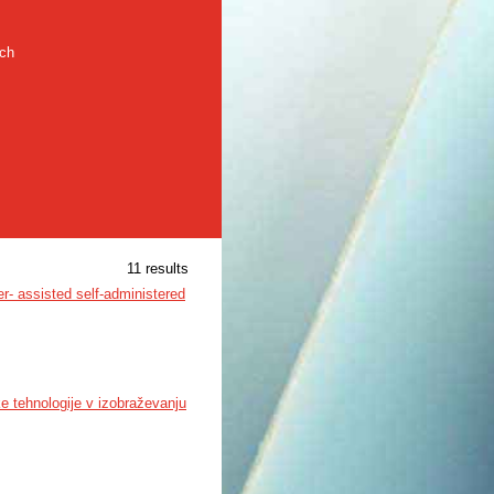
rch
11 results
er- assisted self-administered
e tehnologije v izobraževanju