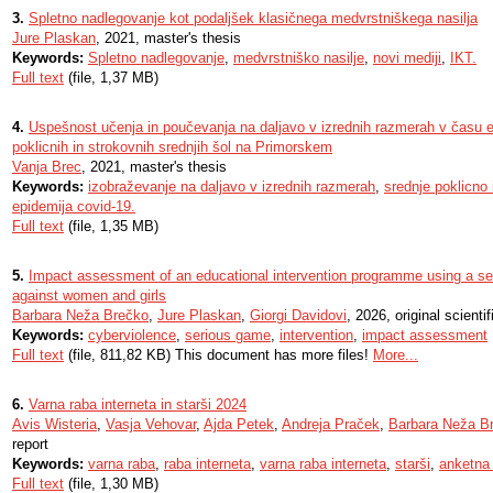
3.
Spletno nadlegovanje kot podaljšek klasičnega medvrstniškega nasilja
Jure Plaskan
, 2021, master's thesis
Keywords:
Spletno nadlegovanje
,
medvrstniško nasilje
,
novi mediji
,
IKT.
Full text
(file, 1,37 MB)
4.
Uspešnost učenja in poučevanja na daljavo v izrednih razmerah v času e
poklicnih in strokovnih srednjih šol na Primorskem
Vanja Brec
, 2021, master's thesis
Keywords:
izobraževanje na daljavo v izrednih razmerah
,
srednje poklicno
epidemija covid-19.
Full text
(file, 1,35 MB)
5.
Impact assessment of an educational intervention programme using a s
against women and girls
Barbara Neža Brečko
,
Jure Plaskan
,
Giorgi Davidovi
, 2026, original scientif
Keywords:
cyberviolence
,
serious game
,
intervention
,
impact assessment
Full text
(file, 811,82 KB) This document has more files!
More...
6.
Varna raba interneta in starši 2024
Avis Wisteria
,
Vasja Vehovar
,
Ajda Petek
,
Andreja Praček
,
Barbara Neža B
report
Keywords:
varna raba
,
raba interneta
,
varna raba interneta
,
starši
,
anketna
Full text
(file, 1,30 MB)