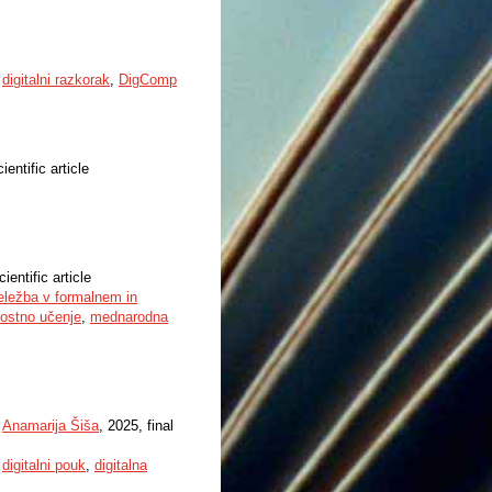
,
digitalni razkorak
,
DigComp
ientific article
cientific article
eležba v formalnem in
nostno učenje
,
mednarodna
,
Anamarija Šiša
, 2025, final
,
digitalni pouk
,
digitalna