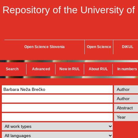
Repository of the University of
Open Science Slovenia
Open Science
DiKUL
Search
Advanced
New in RUL
About RUL
In numbers