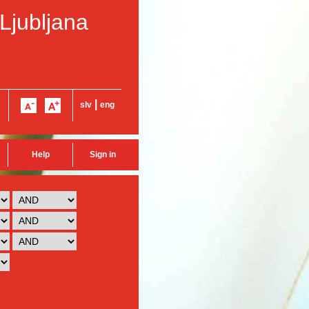
 Ljubljana
|
slv
eng
Help
Sign in