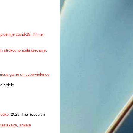
pidemije covid-19: Primer
 in strokovno izobraževanje
,
erious game on cyberviolence
ic article
rečko
, 2025, final research
 raziskava
,
ankete