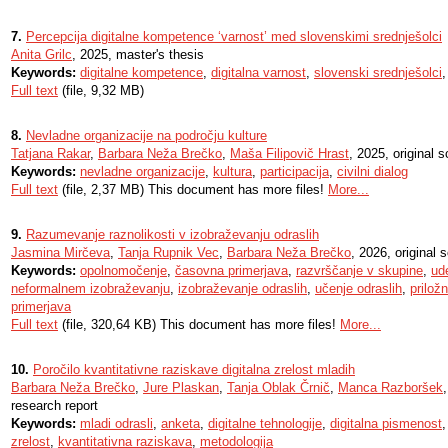
7.
Percepcija digitalne kompetence ‘varnost’ med slovenskimi srednješolci
Anita Grilc
, 2025, master's thesis
Keywords:
digitalne kompetence
,
digitalna varnost
,
slovenski srednješolci
Full text
(file, 9,32 MB)
8.
Nevladne organizacije na področju kulture
Tatjana Rakar
,
Barbara Neža Brečko
,
Maša Filipovič Hrast
, 2025, original sc
Keywords:
nevladne organizacije
,
kultura
,
participacija
,
civilni dialog
Full text
(file, 2,37 MB) This document has more files!
More...
9.
Razumevanje raznolikosti v izobraževanju odraslih
Jasmina Mirčeva
,
Tanja Rupnik Vec
,
Barbara Neža Brečko
, 2026, original s
Keywords:
opolnomočenje
,
časovna primerjava
,
razvrščanje v skupine
,
ud
neformalnem izobraževanju
,
izobraževanje odraslih
,
učenje odraslih
,
prilož
primerjava
Full text
(file, 320,64 KB) This document has more files!
More...
10.
Poročilo kvantitativne raziskave digitalna zrelost mladih
Barbara Neža Brečko
,
Jure Plaskan
,
Tanja Oblak Črnič
,
Manca Razboršek
research report
Keywords:
mladi odrasli
,
anketa
,
digitalne tehnologije
,
digitalna pismenost
zrelost
,
kvantitativna raziskava
,
metodologija