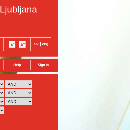
 Ljubljana
|
slv
eng
Help
Sign in