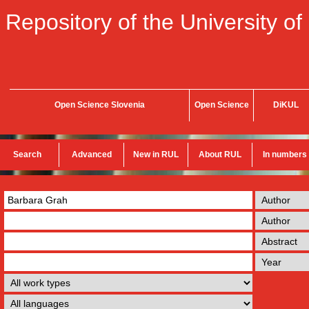
Repository of the University of
Open Science Slovenia
Open Science
DiKUL
Search
Advanced
New in RUL
About RUL
In numbers