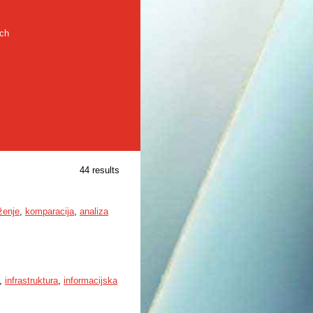
rch
44 results
rženje
,
komparacija
,
analiza
,
infrastruktura
,
informacijska