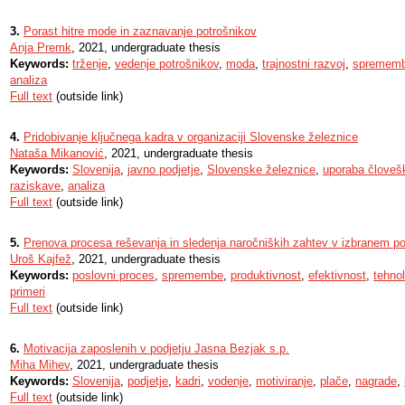
3.
Porast hitre mode in zaznavanje potrošnikov
Anja Premk
, 2021, undergraduate thesis
Keywords:
trženje
,
vedenje potrošnikov
,
moda
,
trajnostni razvoj
,
spremem
analiza
Full text
(outside link)
4.
Pridobivanje ključnega kadra v organizaciji Slovenske železnice
Nataša Mikanović
, 2021, undergraduate thesis
Keywords:
Slovenija
,
javno podjetje
,
Slovenske železnice
,
uporaba človešk
raziskave
,
analiza
Full text
(outside link)
5.
Prenova procesa reševanja in sledenja naročniških zahtev v izbranem po
Uroš Kajfež
, 2021, undergraduate thesis
Keywords:
poslovni proces
,
spremembe
,
produktivnost
,
efektivnost
,
tehnol
primeri
Full text
(outside link)
6.
Motivacija zaposlenih v podjetju Jasna Bezjak s.p.
Miha Mihev
, 2021, undergraduate thesis
Keywords:
Slovenija
,
podjetje
,
kadri
,
vodenje
,
motiviranje
,
plače
,
nagrade
,
Full text
(outside link)