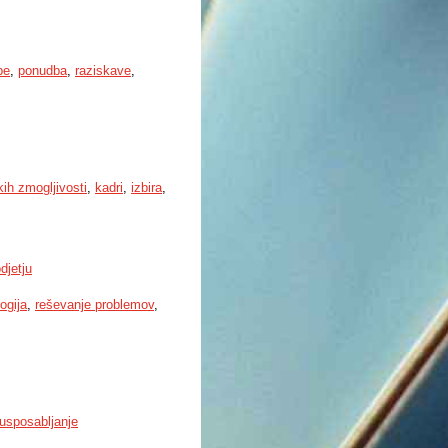
be
,
ponudba
,
raziskave
,
ih zmogljivosti
,
kadri
,
izbira
,
djetju
ogija
,
reševanje problemov
,
usposabljanje