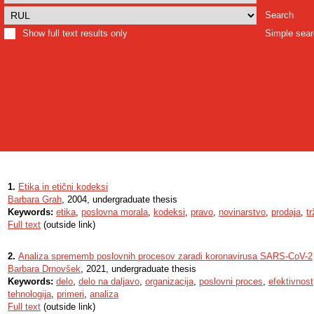
Search
Show full text results only
Simple sea
1.
Etika in etični kodeksi
Barbara Grah
, 2004, undergraduate thesis
Keywords:
etika
,
poslovna morala
,
kodeksi
,
pravo
,
novinarstvo
,
prodaja
,
t
Full text
(outside link)
2.
Analiza sprememb poslovnih procesov zaradi koronavirusa SARS-CoV-2
Barbara Drnovšek
, 2021, undergraduate thesis
Keywords:
delo
,
delo na daljavo
,
organizacija
,
poslovni proces
,
efektivnost
tehnologija
,
primeri
,
analiza
Full text
(outside link)