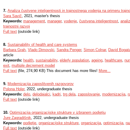
7.
Analiza čustvene inteligentnosti in trajnostnega vodenja na primeru traj
Sara Savič
, 2021, master's thesis
Keywords:
management
,
manager
,
vodenje
,
čustvena inteligentnost
,
anali
trajnostni razvoj
Full text
(outside link)
8.
Sustainability of health and care systems
Barbara Grah
,
Vlado Dimovski
,
Sandra Penger
,
Simon Colnar
,
David Bogata
article
Keywords:
health
,
sustainability
,
elderly population
,
ageing
,
healthcare
,
nur
exit
,
multiple decrement model
Full text
(file, 274,90 KB) This document has more files!
More...
9.
Modernizacija zaposlitvenih razgovorov
Polona Holer
, 2022, undergraduate thesis
Keywords:
delo
,
delodajalci
,
kadri
,
trg dela
,
zaposlovanje
,
modernizacija
,
r
Full text
(outside link)
10.
Optimizacija organizacijske strukture v izbranem podjetju
Jure Zagradišnik
, 2022, undergraduate thesis
Keywords:
podjetje
,
organizacijske strukture
,
organizacija
,
optimizacija
,
ra
Full text
(outside link)