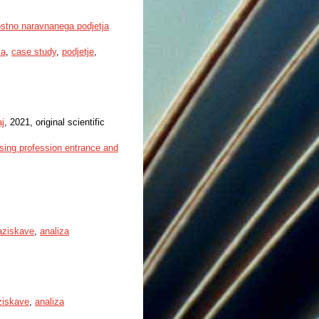
nostno naravnanega podjetja
za
,
case study
,
podjetje
,
j
, 2021, original scientific
sing profession entrance and
aziskave
,
analiza
ziskave
,
analiza