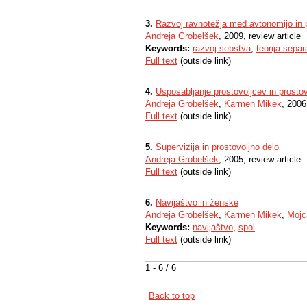
3.
Razvoj ravnotežja med avtonomijo in
Andreja Grobelšek
, 2009, review article
Keywords:
razvoj sebstva
,
teorija separ
Full text
(outside link)
4.
Usposabljanje prostovoljcev in prosto
Andreja Grobelšek
,
Karmen Mikek
, 2006
Full text
(outside link)
5.
Supervizija in prostovoljno delo
Andreja Grobelšek
, 2005, review article
Full text
(outside link)
6.
Navijaštvo in ženske
Andreja Grobelšek
,
Karmen Mikek
,
Mojc
Keywords:
navijaštvo
,
spol
Full text
(outside link)
1 - 6 / 6
Back to top