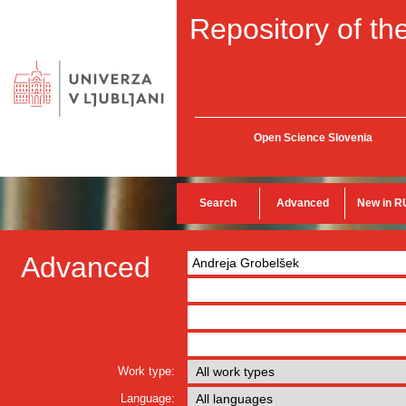
Repository of the
Open Science Slovenia
Search
Advanced
New in R
Advanced
Work type:
Language: