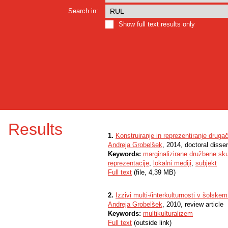
Search in:
Show full text results only
Results
1.
Konstruiranje in reprezentiranje druga
Andreja Grobelšek
, 2014, doctoral disser
Keywords:
marginalizirane družbene sk
reprezentacije
,
lokalni mediji
,
subjekt
Full text
(file, 4,39 MB)
2.
Izzivi multi-/interkulturnosti v šolske
Andreja Grobelšek
, 2010, review article
Keywords:
multikulturalizem
Full text
(outside link)