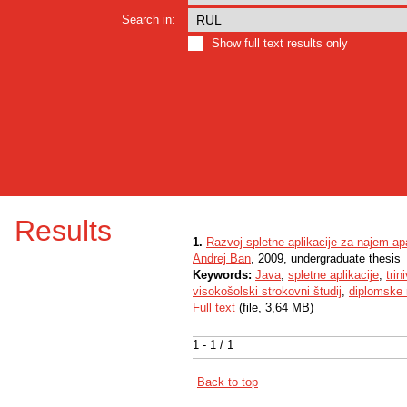
Search in:
Show full text results only
Results
1.
Razvoj spletne aplikacije za najem a
Andrej Ban
, 2009, undergraduate thesis
Keywords:
Java
,
spletne aplikacije
,
trin
visokošolski strokovni študij
,
diplomske 
Full text
(file, 3,64 MB)
1 - 1 / 1
Back to top