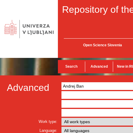
Repository of the
Open Science Slovenia
Search
Advanced
New in R
Advanced
Work type:
Language: