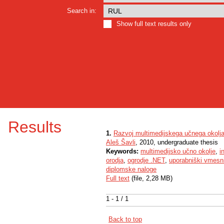
Search in:
Show full text results only
Results
1.
Razvoj multimedijskega učnega okolj
Aleš Šavli
, 2010, undergraduate thesis
Keywords:
multimedijsko učno okolje
,
i
orodja
,
ogrodje .NET
,
uporabniški vmesn
diplomske naloge
Full text
(file, 2,28 MB)
1 - 1 / 1
Back to top