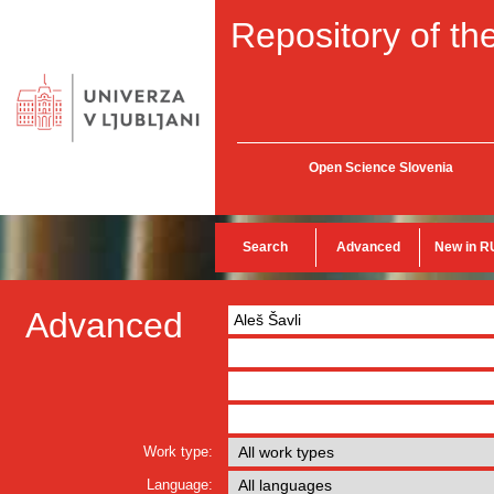
Repository of the
Open Science Slovenia
Search
Advanced
New in R
Advanced
Work type:
Language: