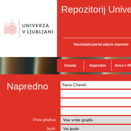
Repozitorij Unive
Nacionalni portal odprte znanosti
Iskanje
Napredno
Novo v R
Napredno
Vrsta gradiva:
Jezik: