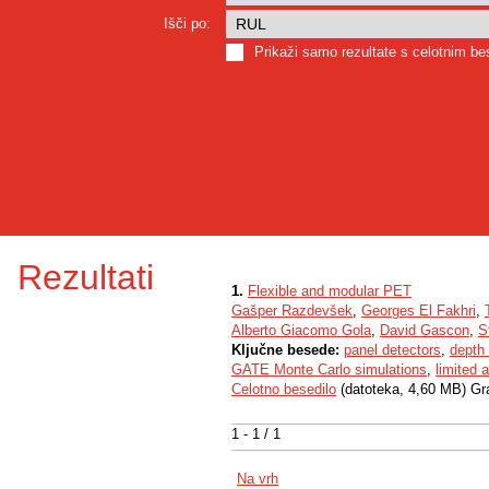
Išči po:
Prikaži samo rezultate s celotnim b
Rezultati
1.
Flexible and modular PET
Gašper Razdevšek
,
Georges El Fakhri
,
Alberto Giacomo Gola
,
David Gascon
,
S
Ključne besede:
panel detectors
,
depth 
GATE Monte Carlo simulations
,
limited 
Celotno besedilo
(datoteka, 4,60 MB) Gr
1 - 1 / 1
Na vrh