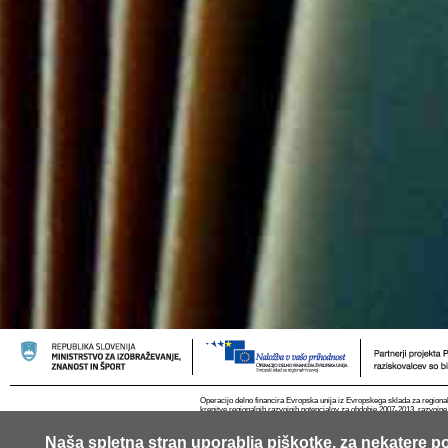
Operacijo delno financira Evropska unija iz Evropskega sklada za regional
krepitve regionalnih razvojnih potencialov za obdobje 2007-2013, razvojne
Naša spletna stran uporablja piškotke, za nekatere po