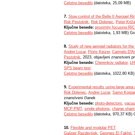
Celotno besedilo
(datoteka, 25,09 MB)
7.
Slow control of the Belle II Aerogel R
Rok Pestotnik
,
Rok Dolenec
,
Peter Križ
Ključne besede:
proximity focusing RIC
Celotno besedilo
(datoteka, 1,93 MB) Gr
8.
Study of new aerogel radiators for t
Andrej Lozar
,
Floris Keizer
,
Carmelo D'A
Pestotnik
, 2023, objavljeni znanstveni p
Ključne besede:
Cherenkov radiator
,
LH
SPS beam test
Celotno besedilo
(datoteka, 1022,80 KB)
9.
Experimental results using large area
Rok Dolenec
,
Andrej Lozar
,
Samo Korpar
znanstveni članek
Ključne besede:
photo-detectors
,
vacuu
MCP-PMT
,
single photons
,
charge shari
Celotno besedilo
(datoteka, 970,37 KB) 
10.
Flexible and modular PET
Gašper Razdevšek
,
Georges El Fakhri
,