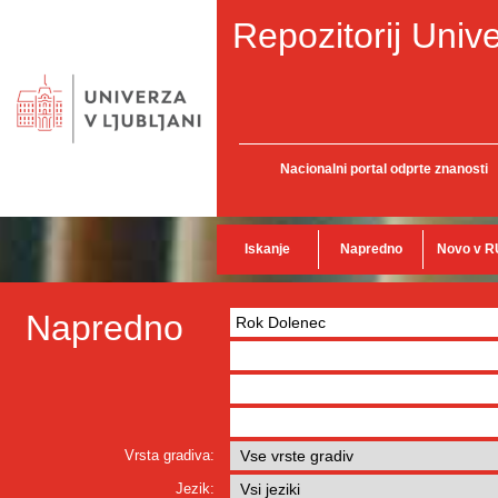
Repozitorij Unive
Nacionalni portal odprte znanosti
Iskanje
Napredno
Novo v R
Napredno
Vrsta gradiva:
Jezik: