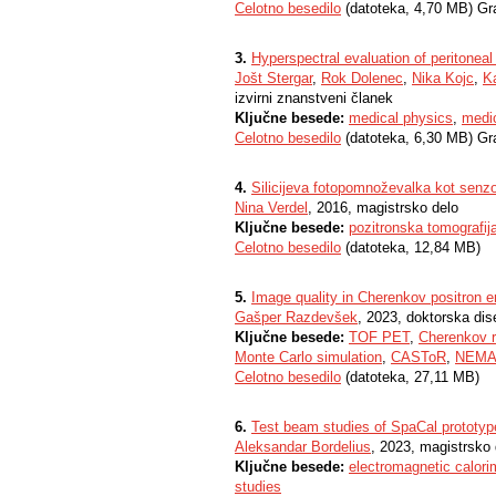
Celotno besedilo
(datoteka, 4,70 MB) Gr
3.
Hyperspectral evaluation of peritonea
Jošt Stergar
,
Rok Dolenec
,
Nika Kojc
,
K
izvirni znanstveni članek
Ključne besede:
medical physics
,
medi
Celotno besedilo
(datoteka, 6,30 MB) Gr
4.
Silicijeva fotopomnoževalka kot senzo
Nina Verdel
, 2016, magistrsko delo
Ključne besede:
pozitronska tomografij
Celotno besedilo
(datoteka, 12,84 MB)
5.
Image quality in Cherenkov positron 
Gašper Razdevšek
, 2023, doktorska dise
Ključne besede:
TOF PET
,
Cherenkov r
Monte Carlo simulation
,
CASToR
,
NEMA 
Celotno besedilo
(datoteka, 27,11 MB)
6.
Test beam studies of SpaCal prototyp
Aleksandar Bordelius
, 2023, magistrsko 
Ključne besede:
electromagnetic calori
studies