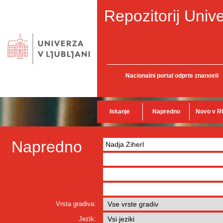
Repozitorij Unive
Nacionalni portal odprte znanosti
Iskanje
Napredno
Novo v R
Napredno
Vrsta gradiva:
Jezik: