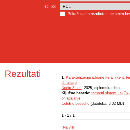
Išči po:
Prikaži samo rezultate s celotnim b
Rezultati
1.
Karakterizacija izbrane keramike iz t
difrakcijo
Nadja Ziherl
, 2025, diplomsko delo
Ključne besede:
ternarni sistem La
O
2
3
2
3
prilagajanje
Celotno besedilo
(datoteka, 3,02 MB)
1 - 1 / 1
Na vrh