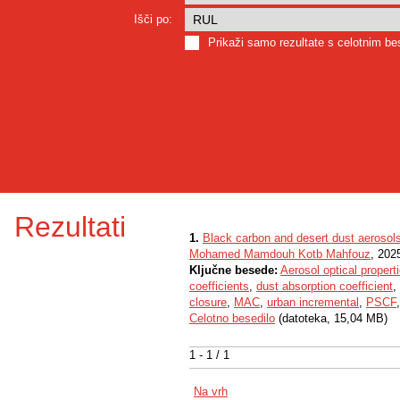
Išči po:
Prikaži samo rezultate s celotnim b
Rezultati
1.
Black carbon and desert dust aerosols
Mohamed Mamdouh Kotb Mahfouz
, 202
Ključne besede:
Aerosol optical propert
coefficients
,
dust absorption coefficient
,
closure
,
MAC
,
urban incremental
,
PSCF
Celotno besedilo
(datoteka, 15,04 MB)
1 - 1 / 1
Na vrh