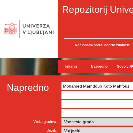
Repozitorij Unive
Nacionalni portal odprte znanosti
Iskanje
Napredno
Novo v R
Napredno
Vrsta gradiva:
Jezik: