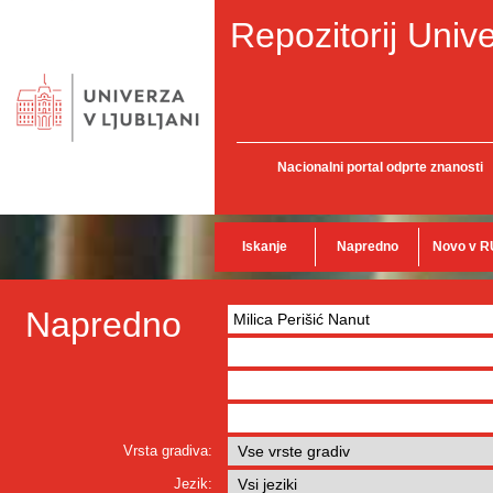
Repozitorij Unive
Nacionalni portal odprte znanosti
Iskanje
Napredno
Novo v R
Napredno
Vrsta gradiva:
Jezik: