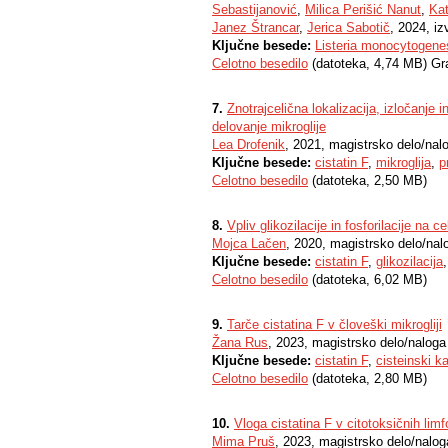
Sebastijanović
,
Milica Perišić Nanut
,
Kat
Janez Štrancar
,
Jerica Sabotič
, 2024, iz
Ključne besede:
Listeria monocytogene
Celotno besedilo
(datoteka, 4,74 MB) Gr
7.
Znotrajcelična lokalizacija, izločanje i
delovanje mikroglije
Lea Drofenik
, 2021, magistrsko delo/nal
Ključne besede:
cistatin F
,
mikroglija
,
p
Celotno besedilo
(datoteka, 2,50 MB)
8.
Vpliv glikozilacije in fosforilacije na c
Mojca Lačen
, 2020, magistrsko delo/nal
Ključne besede:
cistatin F
,
glikozilacija
Celotno besedilo
(datoteka, 6,02 MB)
9.
Tarče cistatina F v človeški mikrogliji
Žana Rus
, 2023, magistrsko delo/naloga
Ključne besede:
cistatin F
,
cisteinski k
Celotno besedilo
(datoteka, 2,80 MB)
10.
Vloga cistatina F v citotoksičnih limfo
Mima Pruš
, 2023, magistrsko delo/nalog