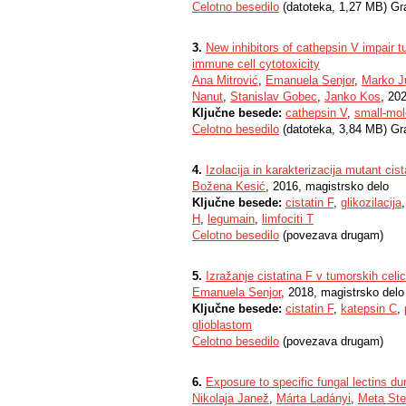
Celotno besedilo
(datoteka, 1,27 MB) Gr
3.
New inhibitors of cathepsin V impair t
immune cell cytotoxicity
Ana Mitrović
,
Emanuela Senjor
,
Marko J
Nanut
,
Stanislav Gobec
,
Janko Kos
, 20
Ključne besede:
cathepsin V
,
small-mol
Celotno besedilo
(datoteka, 3,84 MB) Gr
4.
Izolacija in karakterizacija mutant cist
Božena Kesić
, 2016, magistrsko delo
Ključne besede:
cistatin F
,
glikozilacija
H
,
legumain
,
limfociti T
Celotno besedilo
(povezava drugam)
5.
Izražanje cistatina F v tumorskih celi
Emanuela Senjor
, 2018, magistrsko delo
Ključne besede:
cistatin F
,
katepsin C
,
glioblastom
Celotno besedilo
(povezava drugam)
6.
Exposure to specific fungal lectins du
Nikolaja Janež
,
Márta Ladányi
,
Meta Ste