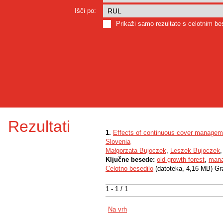
Išči po:
Prikaži samo rezultate s celotnim b
Rezultati
1.
Effects of continuous cover manageme
Slovenia
Małgorzata Bujoczek
,
Leszek Bujoczek
Ključne besede:
old-growth forest
,
mana
Celotno besedilo
(datoteka, 4,16 MB) Gr
1 - 1 / 1
Na vrh