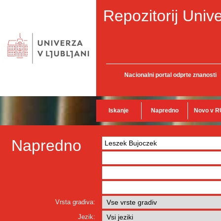
Repozitorij Unive
Nacionalni portal odprte znanosti
Iskanje
Napredno
Novo v R
Napredno
Vrsta gradiva:
Jezik: