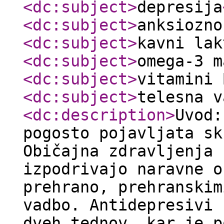
<dc:subject
>
depresija
<dc:subject
>
anksiozno
<dc:subject
>
kavni lak
<dc:subject
>
omega-3 m
<dc:subject
>
vitamini 
<dc:subject
>
telesna v
<dc:description
>
Uvod:
pogosto pojavljata sk
Običajna zdravljenja 
izpodrivajo naravne o
prehrano, prehranskim
vadbo. Antidepresivi 
dveh tednov, kar je p