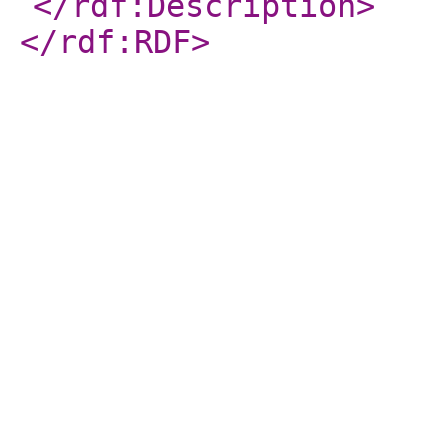
</rdf:Description
>
</rdf:RDF
>