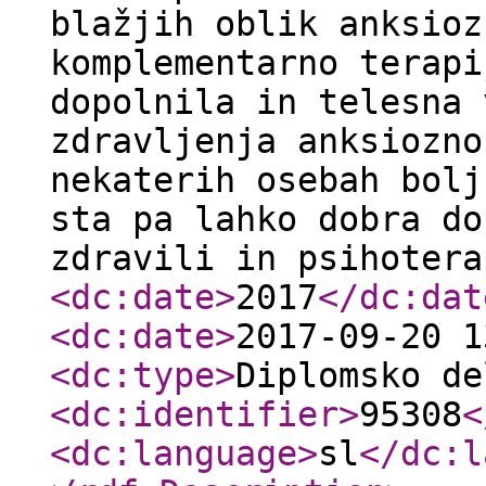
blažjih oblik anksioz
komplementarno terapi
dopolnila in telesna 
zdravljenja anksiozno
nekaterih osebah bolj
sta pa lahko dobra do
zdravili in psihotera
<dc:date
>
2017
</dc:dat
<dc:date
>
2017-09-20 1
<dc:type
>
Diplomsko de
<dc:identifier
>
95308
<
<dc:language
>
sl
</dc:l