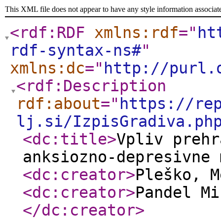
This XML file does not appear to have any style information associat
<rdf:RDF
xmlns:rdf
="
ht
rdf-syntax-ns#
"
xmlns:dc
="
http://purl.
<rdf:Description
rdf:about
="
https://re
lj.si/IzpisGradiva.ph
<dc:title
>
Vpliv prehr
anksiozno-depresivne 
<dc:creator
>
Pleško, 
<dc:creator
>
Pandel Mi
</dc:creator
>