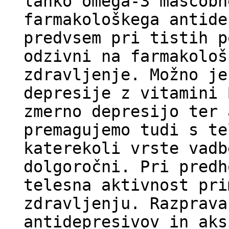
lahko omega-3 maščobn
farmakološkega antide
predvsem pri tistih p
odzivni na farmakološ
zdravljenje. Možno je
depresije z vitamini 
zmerno depresijo ter 
premagujemo tudi s te
katerekoli vrste vadb
dolgoročni. Pri predh
telesna aktivnost pri
zdravljenju. Razprava
antidepresivov in aks