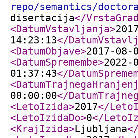
repo/semantics/doctor
disertacija
</VrstaGra
<DatumVstavljanja
>
201
14:23:13
</DatumVstavl
<DatumObjave
>
2017-08-
<DatumSpremembe
>
2022-
01:37:43
</DatumSpreme
<DatumTrajnegaHranjen
00:00:00
</DatumTrajne
<LetoIzida
>
2017
</Leto
<LetoIzidaDo
>
0
</LetoI
<KrajIzida
>
Ljubljana
<