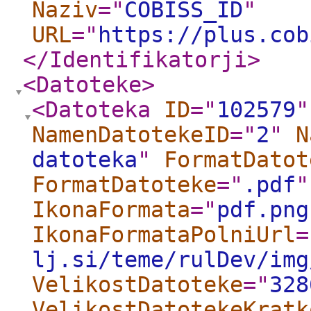
Naziv
="
COBISS_ID
"
URL
="
https://plus.cob
</Identifikatorji
>
<Datoteke
>
<Datoteka
ID
="
102579
"
NamenDatotekeID
="
2
"
N
datoteka
"
FormatDatot
FormatDatoteke
="
.pdf
"
IkonaFormata
="
pdf.png
IkonaFormataPolniUrl
=
lj.si/teme/rulDev/img
VelikostDatoteke
="
328
VelikostDatotekeKratk