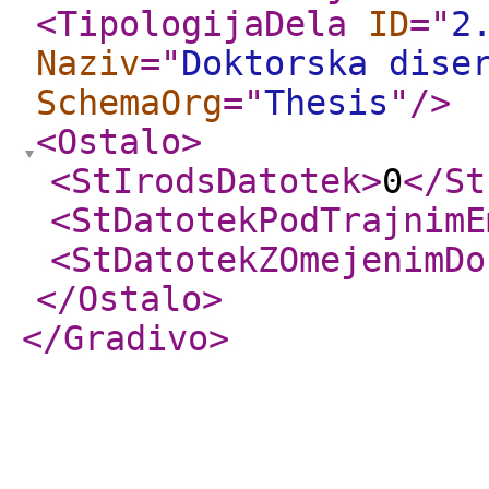
<TipologijaDela
ID
="
2
Naziv
="
Doktorska dise
SchemaOrg
="
Thesis
"
/>
<Ostalo
>
<StIrodsDatotek
>
0
</St
<StDatotekPodTrajnimE
<StDatotekZOmejenimDo
</Ostalo
>
</Gradivo
>