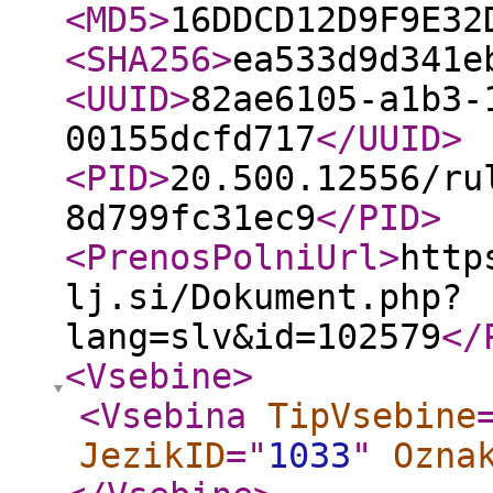
<MD5
>
16DDCD12D9F9E32
<SHA256
>
ea533d9d341e
<UUID
>
82ae6105-a1b3-
00155dcfd717
</UUID
>
<PID
>
20.500.12556/ru
8d799fc31ec9
</PID
>
<PrenosPolniUrl
>
http
lj.si/Dokument.php?
lang=slv&id=102579
</
<Vsebine
>
<Vsebina
TipVsebine
JezikID
="
1033
"
Ozna