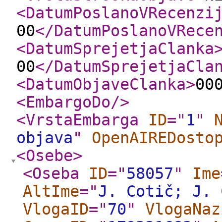
<DatumPoslanoVRecenzi
00
</DatumPoslanoVRece
<DatumSprejetjaClanka
00
</DatumSprejetjaCla
<DatumObjaveClanka
>
00
<EmbargoDo
/>
<VrstaEmbarga
ID
="
1
"
objava
"
OpenAIREDosto
<Osebe
>
<Oseba
ID
="
58057
"
Ime
AltIme
="
J. Cotič; J. 
VlogaID
="
70
"
VlogaNaz