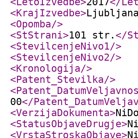
<LetoIzvedbe
>
2017
</Le
<KrajIzvedbe
>
Ljubljan
<Opomba
/>
<StStrani
>
101 str.
</S
<StevilcenjeNivo1
/>
<StevilcenjeNivo2
/>
<Kronologija
/>
<Patent_Stevilka
/>
<Patent_DatumVeljavno
00
</Patent_DatumVelja
<VerzijaDokumenta
>
NiD
<StatusObjaveDrugje
>
N
<VrstaStroskaObjave
>
N