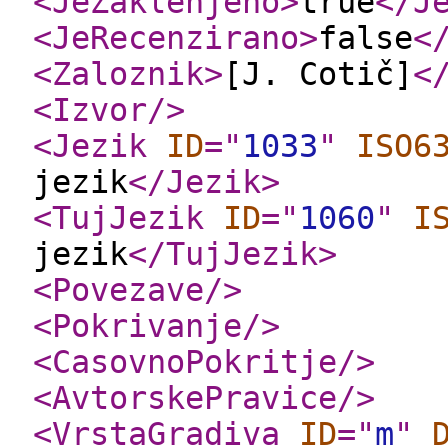
<JeZaklenjeno
>
true
</J
<JeRecenzirano
>
false
<
<Zaloznik
>
[J. Cotič]
<
<Izvor
/>
<Jezik
ID
="
1033
"
ISO6
jezik
</Jezik
>
<TujJezik
ID
="
1060
"
I
jezik
</TujJezik
>
<Povezave
/>
<Pokrivanje
/>
<CasovnoPokritje
/>
<AvtorskePravice
/>
<VrstaGradiva
ID
="
m
"