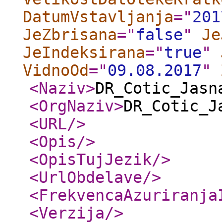
DatumVstavljanja
="
201
JeZbrisana
="
false
"
Je
JeIndeksirana
="
true
"
VidnoOd
="
09.08.2017
"
<Naziv
>
DR_Cotic_Jasn
<OrgNaziv
>
DR_Cotic_J
<URL
/>
<Opis
/>
<OpisTujJezik
/>
<UrlObdelave
/>
<FrekvencaAzuriranja
<Verzija
/>