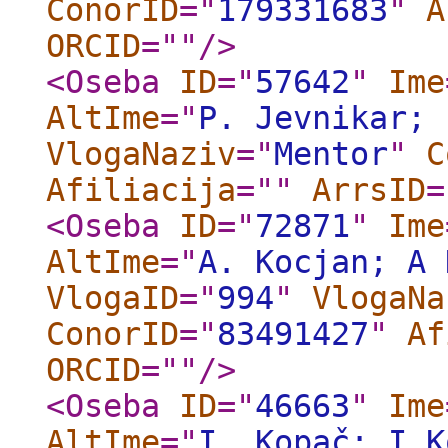
ConorID
="
179331683
"
A
ORCID
="
"
/>
<Oseba
ID
="
57642
"
Ime
AltIme
="
P. Jevnikar; 
VlogaNaziv
="
Mentor
"
C
Afiliacija
="
"
ArrsID
=
<Oseba
ID
="
72871
"
Ime
AltIme
="
A. Kocjan; A 
VlogaID
="
994
"
VlogaNa
ConorID
="
83491427
"
Af
ORCID
="
"
/>
<Oseba
ID
="
46663
"
Ime
AltIme
="
I. Kopač; I K