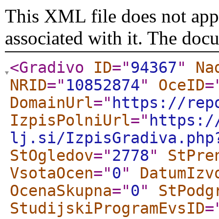
This XML file does not appe
associated with it. The doc
<Gradivo
ID
="
94367
"
Na
NRID
="
10852874
"
OceID
=
DomainUrl
="
https://rep
IzpisPolniUrl
="
https:/
lj.si/IzpisGradiva.php
StOgledov
="
2778
"
StPre
VsotaOcen
="
0
"
DatumIzv
OcenaSkupna
="
0
"
StPodg
StudijskiProgramEvsID
=