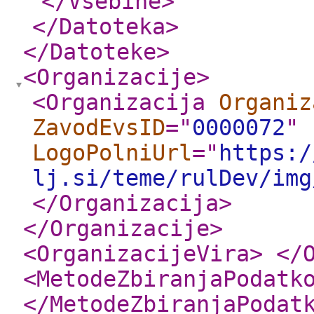
</Vsebine
>
</Datoteka
>
</Datoteke
>
<Organizacije
>
<Organizacija
Organiz
ZavodEvsID
="
0000072
"
LogoPolniUrl
="
https:/
lj.si/teme/rulDev/img
</Organizacija
>
</Organizacije
>
<OrganizacijeVira
>
</
<MetodeZbiranjaPodatk
</MetodeZbiranjaPodat