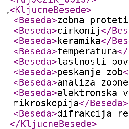
<KljucneBesede
>
<Beseda
>
zobna proteti
<Beseda
>
cirkonij
</Bes
<Beseda
>
keramika
</Bes
<Beseda
>
temperatura
</
<Beseda
>
lastnosti pov
<Beseda
>
peskanje zob
<
<Beseda
>
analiza zobne
<Beseda
>
elektronska v
mikroskopija
</Beseda
>
<Beseda
>
difrakcija re
</KljucneBesede
>