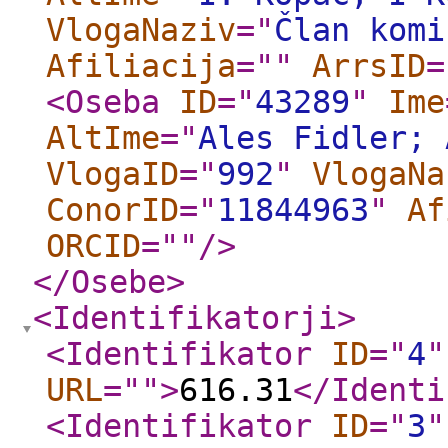
VlogaNaziv
="
Član komi
Afiliacija
="
"
ArrsID
=
<Oseba
ID
="
43289
"
Ime
AltIme
="
Ales Fidler; 
VlogaID
="
992
"
VlogaNa
ConorID
="
11844963
"
Af
ORCID
="
"
/>
</Osebe
>
<Identifikatorji
>
<Identifikator
ID
="
4
"
URL
="
"
>
616.31
</Identi
<Identifikator
ID
="
3
"