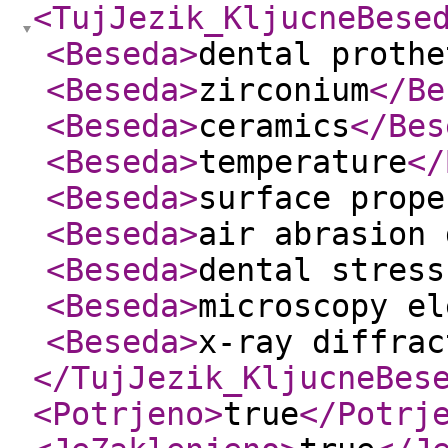
<TujJezik_KljucneBese
<Beseda
>
dental prothe
<Beseda
>
zirconium
</Be
<Beseda
>
ceramics
</Bes
<Beseda
>
temperature
</
<Beseda
>
surface prope
<Beseda
>
air abrasion 
<Beseda
>
dental stress
<Beseda
>
microscopy el
<Beseda
>
x-ray diffrac
</TujJezik_KljucneBes
<Potrjeno
>
true
</Potrj