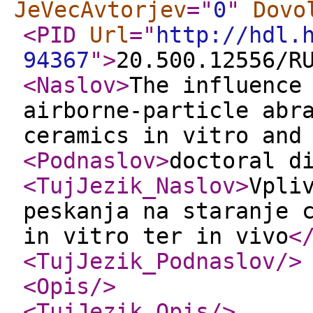
JeVecAvtorjev
="
0
"
Dovo
<PID
Url
="
http://hdl.
94367
"
>
20.500.12556/R
<Naslov
>
The influence
airborne-particle abr
ceramics in vitro and
<Podnaslov
>
doctoral d
<TujJezik_Naslov
>
Vpli
peskanja na staranje 
in vitro ter in vivo
<
<TujJezik_Podnaslov
/>
<Opis
/>
<TujJezik_Opis
/>