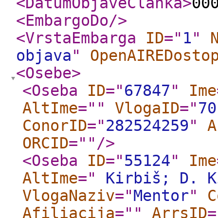
<DatumObjaveClanka
>
00
<EmbargoDo
/>
<VrstaEmbarga
ID
="
1
"
objava
"
OpenAIREDosto
<Osebe
>
<Oseba
ID
="
67847
"
Ime
AltIme
="
"
VlogaID
="
70
ConorID
="
282524259
"
A
ORCID
="
"
/>
<Oseba
ID
="
55124
"
Ime
AltIme
="
Kirbiš; D. K
VlogaNaziv
="
Mentor
"
C
Afiliacija
="
"
ArrsID
=