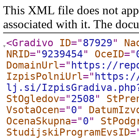
This XML file does not appe
associated with it. The doc
<Gradivo
ID
="
87929
"
Na
NRID
="
9239454
"
OceID
="
DomainUrl
="
https://rep
IzpisPolniUrl
="
https:/
lj.si/IzpisGradiva.php
StOgledov
="
2508
"
StPre
VsotaOcen
="
0
"
DatumIzv
OcenaSkupna
="
0
"
StPodg
StudijskiProgramEvsID
=