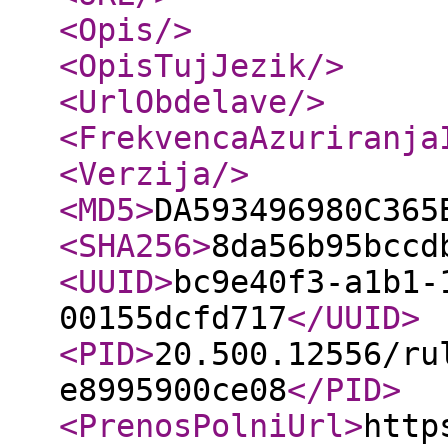
<Opis
/>
<OpisTujJezik
/>
<UrlObdelave
/>
<FrekvencaAzuriranja
<Verzija
/>
<MD5
>
DA593496980C365
<SHA256
>
8da56b95bccd
<UUID
>
bc9e40f3-a1b1-
00155dcfd717
</UUID
>
<PID
>
20.500.12556/ru
e8995900ce08
</PID
>
<PrenosPolniUrl
>
http