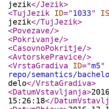
jezik
</Jezik
>
<TujJezik
ID
="
1033
"
I
jezik
</TujJezik
>
<Povezave
/>
<Pokrivanje
/>
<CasovnoPokritje
/>
<AvtorskePravice
/>
<VrstaGradiva
ID
="
m5
"
repo/semantics/bachel
delo
</VrstaGradiva
>
<DatumVstavljanja
>
201
15:26:18
</DatumVstavl