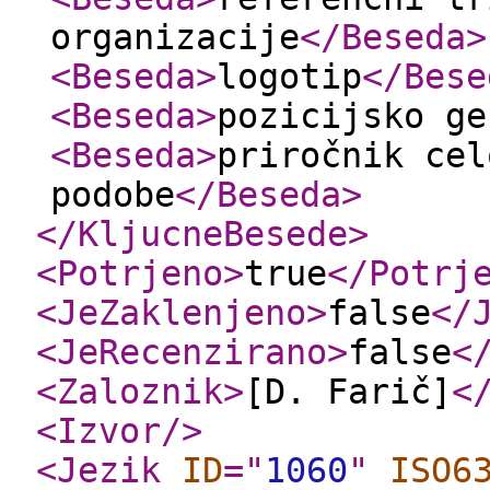
organizacije
</Beseda
>
<Beseda
>
logotip
</Bese
<Beseda
>
pozicijsko ge
<Beseda
>
priročnik cel
podobe
</Beseda
>
</KljucneBesede
>
<Potrjeno
>
true
</Potrj
<JeZaklenjeno
>
false
</
<JeRecenzirano
>
false
<
<Zaloznik
>
[D. Farič]
<
<Izvor
/>
<Jezik
ID
="
1060
"
ISO6