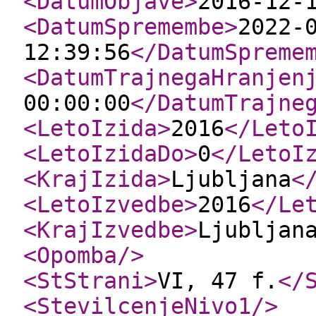
<DatumObjave
>
2016-12-
<DatumSpremembe
>
2022-
12:39:56
</DatumSpreme
<DatumTrajnegaHranjen
00:00:00
</DatumTrajne
<LetoIzida
>
2016
</Leto
<LetoIzidaDo
>
0
</LetoI
<KrajIzida
>
Ljubljana
<
<LetoIzvedbe
>
2016
</Le
<KrajIzvedbe
>
Ljubljan
<Opomba
/>
<StStrani
>
VI, 47 f.
</
<StevilcenjeNivo1
/>