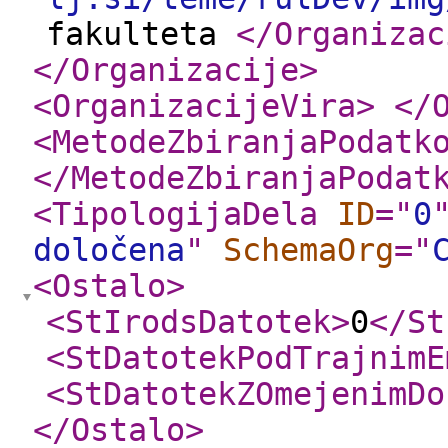
fakulteta
</Organizac
</Organizacije
>
<OrganizacijeVira
>
</
<MetodeZbiranjaPodatk
</MetodeZbiranjaPodat
<TipologijaDela
ID
="
0
določena
"
SchemaOrg
="
<Ostalo
>
<StIrodsDatotek
>
0
</St
<StDatotekPodTrajnimE
<StDatotekZOmejenimDo
</Ostalo
>