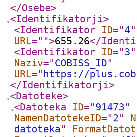
</Osebe
>
<Identifikatorji
>
<Identifikator
ID
="
4
"
URL
="
"
>
655.26
</Identi
<Identifikator
ID
="
3
"
Naziv
="
COBISS_ID
"
URL
="
https://plus.cob
</Identifikatorji
>
<Datoteke
>
<Datoteka
ID
="
91473
"
NamenDatotekeID
="
2
"
N
datoteka
"
FormatDatot