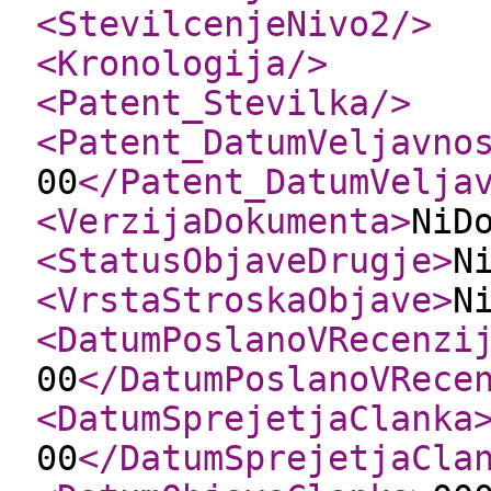
<StevilcenjeNivo2
/>
<Kronologija
/>
<Patent_Stevilka
/>
<Patent_DatumVeljavno
00
</Patent_DatumVelja
<VerzijaDokumenta
>
NiD
<StatusObjaveDrugje
>
N
<VrstaStroskaObjave
>
N
<DatumPoslanoVRecenzi
00
</DatumPoslanoVRece
<DatumSprejetjaClanka
00
</DatumSprejetjaCla