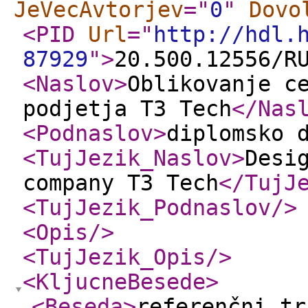
JeVecAvtorjev
="
0
"
Dovo
<PID
Url
="
http://hdl.
87929
"
>
20.500.12556/R
<Naslov
>
Oblikovanje c
podjetja T3 Tech
</Nas
<Podnaslov
>
diplomsko 
<TujJezik_Naslov
>
Desi
company T3 Tech
</TujJ
<TujJezik_Podnaslov
/>
<Opis
/>
<TujJezik_Opis
/>
<KljucneBesede
>
<Beseda
>
referenčni tr