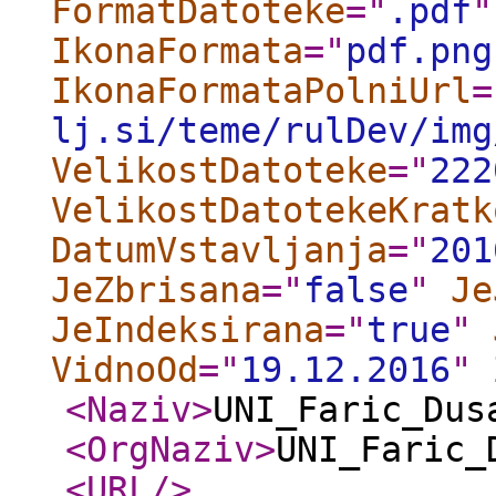
FormatDatoteke
="
.pdf
"
IkonaFormata
="
pdf.png
IkonaFormataPolniUrl
=
lj.si/teme/rulDev/img
VelikostDatoteke
="
222
VelikostDatotekeKratk
DatumVstavljanja
="
201
JeZbrisana
="
false
"
Je
JeIndeksirana
="
true
"
VidnoOd
="
19.12.2016
"
<Naziv
>
UNI_Faric_Dus
<OrgNaziv
>
UNI_Faric_
<URL
/>