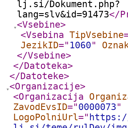
lj.si/Dokument.php?
lang=slv&id=91473
</P
<Vsebine
>
<Vsebina
TipVsebine
JezikID
="
1060
"
Ozna
</Vsebine
>
</Datoteka
>
</Datoteke
>
<Organizacije
>
<Organizacija
Organiz
ZavodEvsID
="
0000073
"
LogoPolniUrl
="
https:/
lj.si/teme/rulDev/img