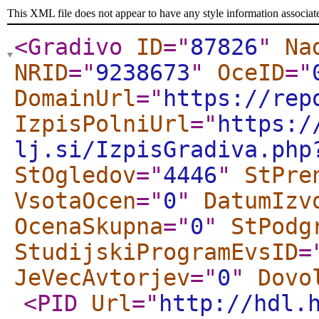
This XML file does not appear to have any style information associat
<Gradivo
ID
="
87826
"
Na
NRID
="
9238673
"
OceID
="
DomainUrl
="
https://rep
IzpisPolniUrl
="
https:/
lj.si/IzpisGradiva.php
StOgledov
="
4446
"
StPre
VsotaOcen
="
0
"
DatumIzv
OcenaSkupna
="
0
"
StPodg
StudijskiProgramEvsID
=
JeVecAvtorjev
="
0
"
Dovo
<PID
Url
="
http://hdl.