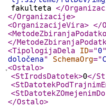
fakulteta
</Organizac
</Organizacije
>
<OrganizacijeVira
>
</
<MetodeZbiranjaPodatk
</MetodeZbiranjaPodat
<TipologijaDela
ID
="
0
določena
"
SchemaOrg
="
<Ostalo
>
<StIrodsDatotek
>
0
</St
<StDatotekPodTrajnimE
<StDatotekZOmejenimDo
</Ostalo
>