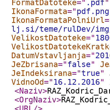
FormatDatoteke
="
.pdf
"
IkonaFormata
="
pdf.png
IkonaFormataPolniUrl
=
lj.si/teme/rulDev/img
VelikostDatoteke
="
180
VelikostDatotekeKratk
DatumVstavljanja
="
201
JeZbrisana
="
false
"
Je
JeIndeksirana
="
true
"
VidnoOd
="
16.12.2016
"
<Naziv
>
RAZ_Kodric_Da
<OrgNaziv
>
RAZ_Kodric
<URL
/>