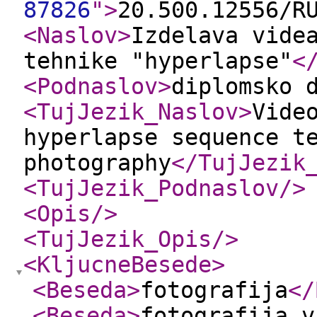
87826
"
>
20.500.12556/R
<Naslov
>
Izdelava vide
tehnike "hyperlapse"
<
<Podnaslov
>
diplomsko 
<TujJezik_Naslov
>
Vide
hyperlapse sequence t
photography
</TujJezik
<TujJezik_Podnaslov
/>
<Opis
/>
<TujJezik_Opis
/>
<KljucneBesede
>
<Beseda
>
fotografija
</
<Beseda
>
fotografija v