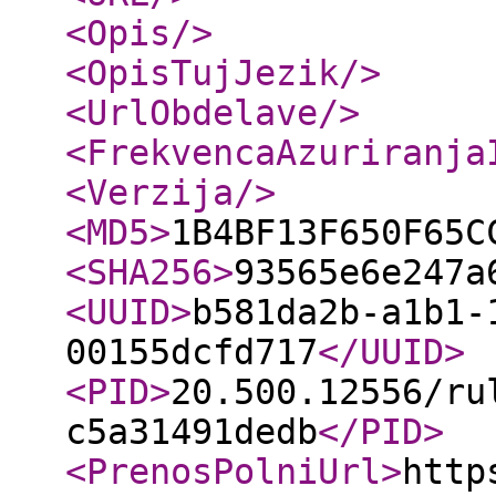
<Opis
/>
<OpisTujJezik
/>
<UrlObdelave
/>
<FrekvencaAzuriranja
<Verzija
/>
<MD5
>
1B4BF13F650F65C
<SHA256
>
93565e6e247a
<UUID
>
b581da2b-a1b1-
00155dcfd717
</UUID
>
<PID
>
20.500.12556/ru
c5a31491dedb
</PID
>
<PrenosPolniUrl
>
http