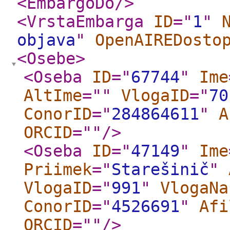
<EmbargoDo
/>
<VrstaEmbarga
ID
="
1
"
objava
"
OpenAIREDosto
<Osebe
>
<Oseba
ID
="
67744
"
Ime
AltIme
="
"
VlogaID
="
70
ConorID
="
284864611
"
A
ORCID
="
"
/>
<Oseba
ID
="
47149
"
Ime
Priimek
="
Starešinič
"
VlogaID
="
991
"
VlogaNa
ConorID
="
4526691
"
Afi
ORCID
="
"
/>