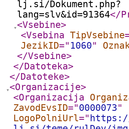
lj.si/Dokument.php?
lang=slv&id=91364
</P
<Vsebine
>
<Vsebina
TipVsebine
JezikID
="
1060
"
Ozna
</Vsebine
>
</Datoteka
>
</Datoteke
>
<Organizacije
>
<Organizacija
Organiz
ZavodEvsID
="
0000073
"
LogoPolniUrl
="
https:/
lj.si/teme/rulDev/img