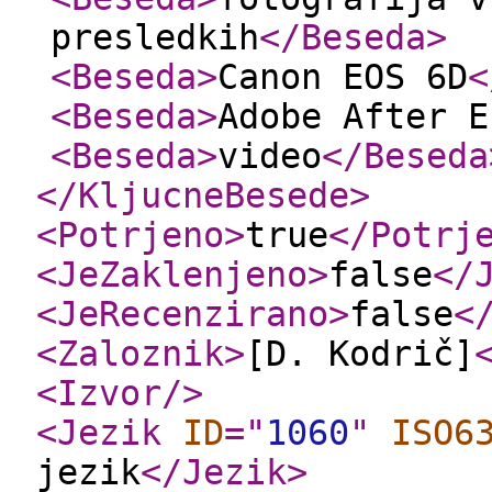
presledkih
</Beseda
>
<Beseda
>
Canon EOS 6D
<
<Beseda
>
Adobe After E
<Beseda
>
video
</Beseda
</KljucneBesede
>
<Potrjeno
>
true
</Potrj
<JeZaklenjeno
>
false
</
<JeRecenzirano
>
false
<
<Zaloznik
>
[D. Kodrič]
<Izvor
/>
<Jezik
ID
="
1060
"
ISO6
jezik
</Jezik
>