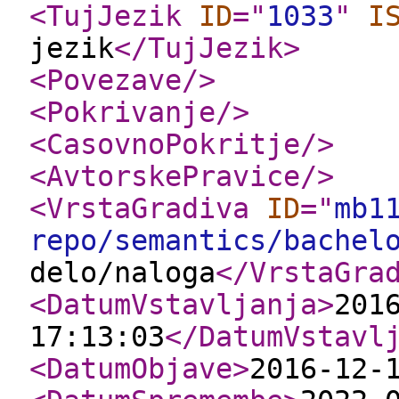
<TujJezik
ID
="
1033
"
I
jezik
</TujJezik
>
<Povezave
/>
<Pokrivanje
/>
<CasovnoPokritje
/>
<AvtorskePravice
/>
<VrstaGradiva
ID
="
mb1
repo/semantics/bachel
delo/naloga
</VrstaGra
<DatumVstavljanja
>
201
17:13:03
</DatumVstavl
<DatumObjave
>
2016-12-