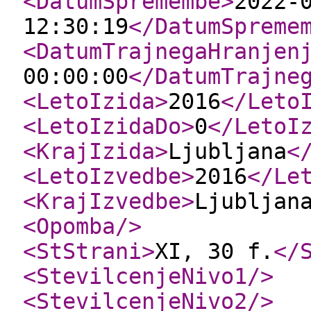
<DatumSpremembe
>
2022-
12:30:19
</DatumSpreme
<DatumTrajnegaHranjen
00:00:00
</DatumTrajne
<LetoIzida
>
2016
</Leto
<LetoIzidaDo
>
0
</LetoI
<KrajIzida
>
Ljubljana
<
<LetoIzvedbe
>
2016
</Le
<KrajIzvedbe
>
Ljubljan
<Opomba
/>
<StStrani
>
XI, 30 f.
</
<StevilcenjeNivo1
/>
<StevilcenjeNivo2
/>