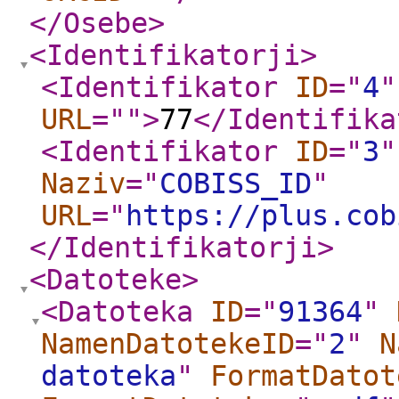
</Osebe
>
<Identifikatorji
>
<Identifikator
ID
="
4
"
URL
="
"
>
77
</Identifika
<Identifikator
ID
="
3
"
Naziv
="
COBISS_ID
"
URL
="
https://plus.cob
</Identifikatorji
>
<Datoteke
>
<Datoteka
ID
="
91364
"
NamenDatotekeID
="
2
"
N
datoteka
"
FormatDatot