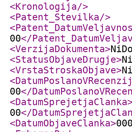
<Kronologija
/>
<Patent_Stevilka
/>
<Patent_DatumVeljavno
00
</Patent_DatumVelja
<VerzijaDokumenta
>
NiD
<StatusObjaveDrugje
>
N
<VrstaStroskaObjave
>
N
<DatumPoslanoVRecenzi
00
</DatumPoslanoVRece
<DatumSprejetjaClanka
00
</DatumSprejetjaCla
<DatumObjaveClanka
>
00