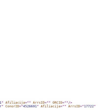
1
"
Afiliacija
="
"
ArrsID
="
"
ORCID
="
"
/>
r
"
ConorID
="
4526691
"
Afiliacija
="
"
ArrsID
="
17722
"