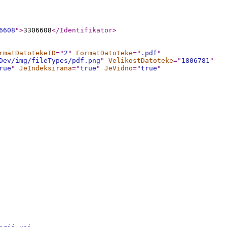
6608
"
>
3306608
</Identifikator
>
rmatDatotekeID
="
2
"
FormatDatoteke
="
.pdf
"
Dev/img/fileTypes/pdf.png
"
VelikostDatoteke
="
1806781
"
rue
"
JeIndeksirana
="
true
"
JeVidno
="
true
"