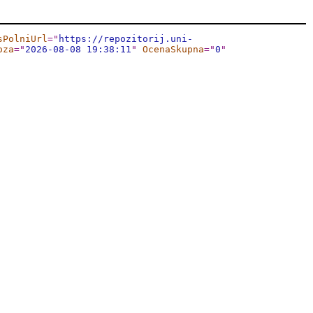
sPolniUrl
="
https://repozitorij.uni-
oza
="
2026-08-08 19:38:11
"
OcenaSkupna
="
0
"