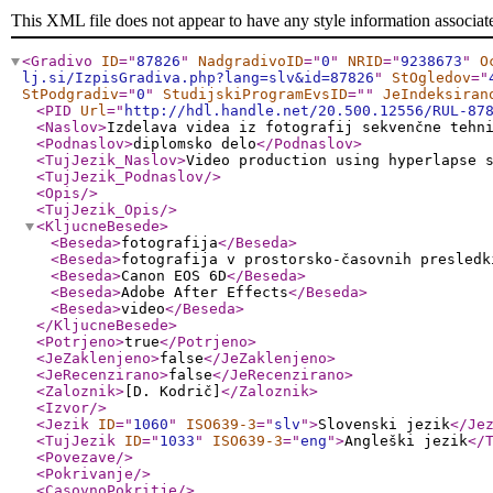
This XML file does not appear to have any style information associat
<Gradivo
ID
="
87826
"
NadgradivoID
="
0
"
NRID
="
9238673
"
O
lj.si/IzpisGradiva.php?lang=slv&id=87826
"
StOgledov
="
StPodgradiv
="
0
"
StudijskiProgramEvsID
="
"
JeIndeksiran
<PID
Url
="
http://hdl.handle.net/20.500.12556/RUL-87
<Naslov
>
Izdelava videa iz fotografij sekvenčne tehn
<Podnaslov
>
diplomsko delo
</Podnaslov
>
<TujJezik_Naslov
>
Video production using hyperlapse 
<TujJezik_Podnaslov
/>
<Opis
/>
<TujJezik_Opis
/>
<KljucneBesede
>
<Beseda
>
fotografija
</Beseda
>
<Beseda
>
fotografija v prostorsko-časovnih presledk
<Beseda
>
Canon EOS 6D
</Beseda
>
<Beseda
>
Adobe After Effects
</Beseda
>
<Beseda
>
video
</Beseda
>
</KljucneBesede
>
<Potrjeno
>
true
</Potrjeno
>
<JeZaklenjeno
>
false
</JeZaklenjeno
>
<JeRecenzirano
>
false
</JeRecenzirano
>
<Zaloznik
>
[D. Kodrič]
</Zaloznik
>
<Izvor
/>
<Jezik
ID
="
1060
"
ISO639-3
="
slv
"
>
Slovenski jezik
</Je
<TujJezik
ID
="
1033
"
ISO639-3
="
eng
"
>
Angleški jezik
</
<Povezave
/>
<Pokrivanje
/>
<CasovnoPokritje
/>