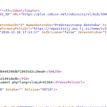
"
"
>
77
</Identifikator
>
SS_ID
"
URL
="
https://plus.cobiss.net/cobiss/si/sl/bib/330
atotekeID
="
2
"
NamenDatoteke
="
Predstavitvena datoteka
"
Fo
aFormataPolniUrl
="
https://repozitorij.uni-lj.si/teme/rul
"
2016-12-16 17:13:17
"
JeZbrisana
="
false
"
JeJavnoVidna
="
t
d8449290dbf18935d2c20ea0
</SHA256
>
>
a31491dedb
</PID
>
kument.php?lang=slv&id=91364
</PrenosPolniUrl
>
0
"
Oznaka
="
"
Dolzina
="
59719
"
/>