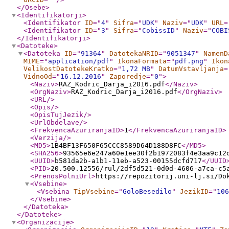
</Osebe
>
<Identifikatorji
>
<Identifikator
ID
="
4
"
Sifra
="
UDK
"
Naziv
="
UDK
"
URL
=
<Identifikator
ID
="
3
"
Sifra
="
CobissID
"
Naziv
="
COBI
</Identifikatorji
>
<Datoteke
>
<Datoteka
ID
="
91364
"
DatotekaNRID
="
9051347
"
NamenD
MIME
="
application/pdf
"
IkonaFormata
="
pdf.png
"
Ikon
VelikostDatotekeKratko
="
1,72 MB
"
DatumVstavljanja
=
VidnoOd
="
16.12.2016
"
Zaporedje
="
0
"
>
<Naziv
>
RAZ_Kodric_Darja_i2016.pdf
</Naziv
>
<OrgNaziv
>
RAZ_Kodric_Darja_i2016.pdf
</OrgNaziv
>
<URL
/>
<Opis
/>
<OpisTujJezik
/>
<UrlObdelave
/>
<FrekvencaAzuriranjaID
>
1
</FrekvencaAzuriranjaID
>
<Verzija
/>
<MD5
>
1B4BF13F650F65CCC8589D64D188D8FC
</MD5
>
<SHA256
>
93565e6e247a60e1ee30f2b1972083f4e3aa9c12
<UUID
>
b581da2b-a1b1-11eb-a523-00155dcfd717
</UUID
<PID
>
20.500.12556/rul/2df5d521-0d0d-4606-a7ca-c5
<PrenosPolniUrl
>
https://repozitorij.uni-lj.si/Do
<Vsebine
>
<Vsebina
TipVsebine
="
GoloBesedilo
"
JezikID
="
106
</Vsebine
>
</Datoteka
>
</Datoteke
>
<Organizacije
>