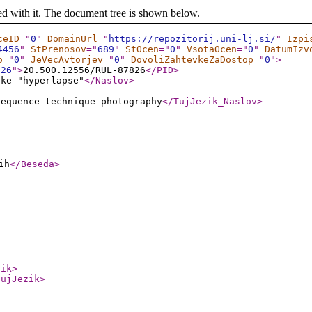
ed with it. The document tree is shown below.
ceID
="
0
"
DomainUrl
="
https://repozitorij.uni-lj.si/
"
Izpi
4456
"
StPrenosov
="
689
"
StOcen
="
0
"
VsotaOcen
="
0
"
DatumIzv
o
="
0
"
JeVecAvtorjev
="
0
"
DovoliZahtevkeZaDostop
="
0
"
>
826
"
>
20.500.12556/RUL-87826
</PID
>
ike "hyperlapse"
</Naslov
>
sequence technique photography
</TujJezik_Naslov
>
ih
</Beseda
>
zik
>
TujJezik
>