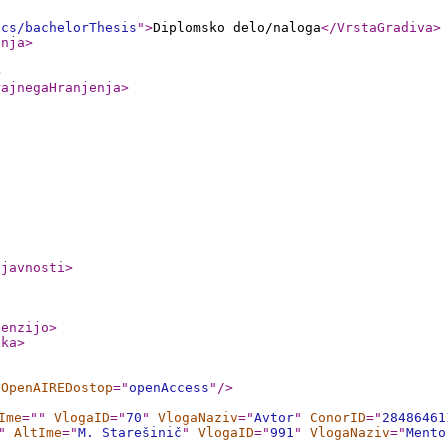
ics/bachelorThesis
"
>
Diplomsko delo/naloga
</VrstaGradiva
>
anja
>
>
rajnegaHranjenja
>
ljavnosti
>
cenzijo
>
nka
>
OpenAIREDostop
="
openAccess
"
/>
Ime
="
"
VlogaID
="
70
"
VlogaNaziv
="
Avtor
"
ConorID
="
28486461
"
AltIme
="
M. Starešinič
"
VlogaID
="
991
"
VlogaNaziv
="
Mento