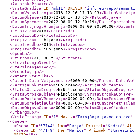
<AvtorskePravice
/>
<VrstaGradiva
ID
="
mb11
"
DRIVER
="
info:eu-repo/semant
<DatumVstavljanja
>
2016-12-16 17:13:03
</DatumVstavlj
<DatumObjave
>
2016-12-16 17:13:03
</DatumObjave
>
<DatumSpremembe
>
2022-08-09 12:30:19
</DatumSpremembe
<DatumTrajnegaHranjenja
>
0000-00-00 00:00:00
</DatumT
<LetoIzida
>
2016
</LetoIzida
>
<LetoIzidaDo
>
0
</LetoIzidaDo
>
<KrajIzida
>
Ljubljana
</KrajIzida
>
<LetoIzvedbe
>
2016
</LetoIzvedbe
>
<KrajIzvedbe
>
Ljubljana
</KrajIzvedbe
>
<Opomba
/>
<StStrani
>
XI, 30 f.
</StStrani
>
<StevilcenjeNivo1
/>
<StevilcenjeNivo2
/>
<Kronologija
/>
<Patent_Stevilka
/>
<Patent_DatumVeljavnosti
>
0000-00-00
</Patent_DatumVe
<VerzijaDokumenta
>
NiDoloceno
</VerzijaDokumenta
>
<StatusObjaveDrugje
>
NiDoloceno
</StatusObjaveDrugje
>
<VrstaStroskaObjave
>
NiDoloceno
</VrstaStroskaObjave
>
<DatumPoslanoVRecenzijo
>
0000-00-00
</DatumPoslanoVRe
<DatumSprejetjaClanka
>
0000-00-00
</DatumSprejetjaCla
<DatumObjaveClanka
>
0000-00-00
</DatumObjaveClanka
>
<EmbargoDo
/>
<VrstaEmbarga
ID
="
1
"
Naziv
="
Takojšnja javna objava
"
<Osebe
>
<Oseba
ID
="
67744
"
Ime
="
Darja
"
Priimek
="
Kodrič
"
Alt
<Oseba
ID
="
47149
"
Ime
="
Marica
"
Priimek
="
Starešinič
ORCID
="
"
/>