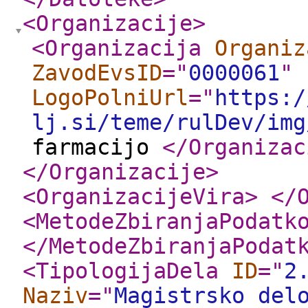
<Organizacije
>
<Organizacija
Organiz
ZavodEvsID
="
0000061
"
LogoPolniUrl
="
https:/
lj.si/teme/rulDev/img
farmacijo
</Organizac
</Organizacije
>
<OrganizacijeVira
>
</
<MetodeZbiranjaPodatk
</MetodeZbiranjaPodat
<TipologijaDela
ID
="
2
Naziv
="
Magistrsko del