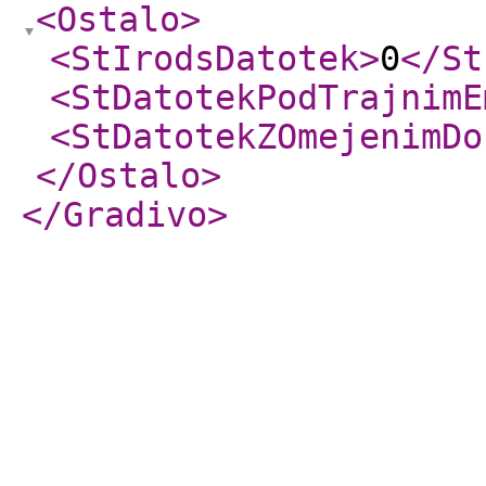
<Ostalo
>
<StIrodsDatotek
>
0
</St
<StDatotekPodTrajnimE
<StDatotekZOmejenimDo
</Ostalo
>
</Gradivo
>