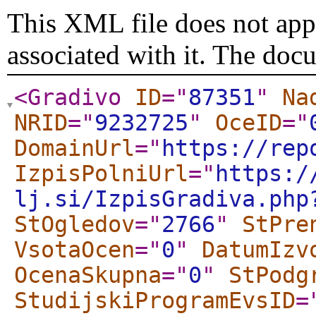
This XML file does not appe
associated with it. The doc
<Gradivo
ID
="
87351
"
Na
NRID
="
9232725
"
OceID
="
DomainUrl
="
https://rep
IzpisPolniUrl
="
https:/
lj.si/IzpisGradiva.php
StOgledov
="
2766
"
StPre
VsotaOcen
="
0
"
DatumIzv
OcenaSkupna
="
0
"
StPodg
StudijskiProgramEvsID
=