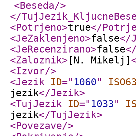
<Beseda
/>
</TujJezik_KljucneBes
<Potrjeno
>
true
</Potrj
<JeZaklenjeno
>
false
</
<JeRecenzirano
>
false
<
<Zaloznik
>
[N. Mikelj]
<Izvor
/>
<Jezik
ID
="
1060
"
ISO6
jezik
</Jezik
>
<TujJezik
ID
="
1033
"
I
jezik
</TujJezik
>
<Povezave
/>