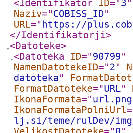
<Identifikator
ID
="
3
"
Naziv
="
COBISS_ID
"
URL
="
https://plus.cob
</Identifikatorji
>
<Datoteke
>
<Datoteka
ID
="
90799
"
NamenDatotekeID
="
2
"
N
datoteka
"
FormatDatot
FormatDatoteke
="
URL
"
IkonaFormata
="
url.png
IkonaFormataPolniUrl
=
lj.si/teme/rulDev/img
VelikostDatoteke
="
0
"