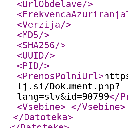
<UrlObdelave
/>
<FrekvencaAzuriranja
<Verzija
/>
<MD5
/>
<SHA256
/>
<UUID
/>
<PID
/>
<PrenosPolniUrl
>
http
lj.si/Dokument.php?
lang=slv&id=90799
</P
<Vsebine
>
</Vsebine
>
</Datoteka
>
</Datoteke
>