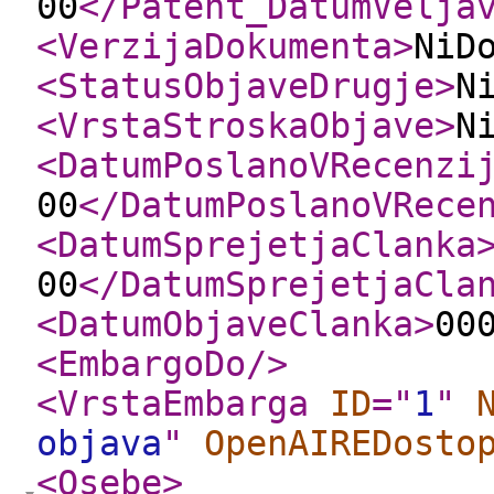
00
</Patent_DatumVelja
<VerzijaDokumenta
>
NiD
<StatusObjaveDrugje
>
N
<VrstaStroskaObjave
>
N
<DatumPoslanoVRecenzi
00
</DatumPoslanoVRece
<DatumSprejetjaClanka
00
</DatumSprejetjaCla
<DatumObjaveClanka
>
00
<EmbargoDo
/>
<VrstaEmbarga
ID
="
1
"
objava
"
OpenAIREDosto
<Osebe
>