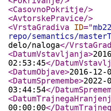
<Pokrivanje
/>
<CasovnoPokritje
/>
<AvtorskePravice
/>
<VrstaGradiva
ID
="
mb2
repo/semantics/master
delo/naloga
</VrstaGra
<DatumVstavljanja
>
201
02:53:45
</DatumVstavl
<DatumObjave
>
2016-12-
<DatumSpremembe
>
2022-
03:44:54
</DatumSpreme
<DatumTrajnegaHranjen
00:00:00
</DatumTrajne