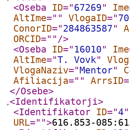
<Oseba
ID
="
67269
"
Ime
AltIme
="
"
VlogaID
="
70
ConorID
="
284863587
"
A
ORCID
="
"
/>
<Oseba
ID
="
16010
"
Ime
AltIme
="
T. Vovk
"
Vlog
VlogaNaziv
="
Mentor
"
C
Afiliacija
="
"
ArrsID
=
</Osebe
>
<Identifikatorji
>
<Identifikator
ID
="
4
"
URL
="
"
>
616.853-085:61