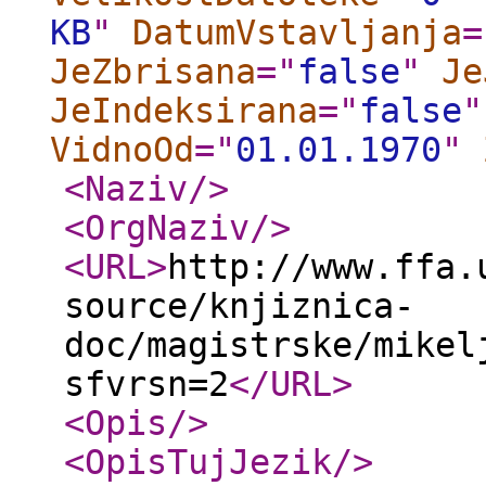
KB
"
DatumVstavljanja
=
JeZbrisana
="
false
"
Je
JeIndeksirana
="
false
"
VidnoOd
="
01.01.1970
"
<Naziv
/>
<OrgNaziv
/>
<URL
>
http://www.ffa.
source/knjiznica-
doc/magistrske/mikel
sfvrsn=2
</URL
>
<Opis
/>
<OpisTujJezik
/>