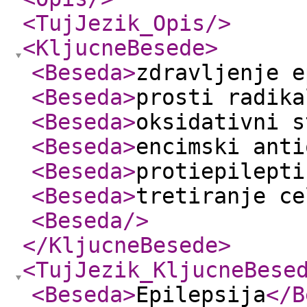
<TujJezik_Opis
/>
<KljucneBesede
>
<Beseda
>
zdravljenje e
<Beseda
>
prosti radika
<Beseda
>
oksidativni s
<Beseda
>
encimski anti
<Beseda
>
protiepilepti
<Beseda
>
tretiranje ce
<Beseda
/>
</KljucneBesede
>
<TujJezik_KljucneBese
<Beseda
>
Epilepsija
</B