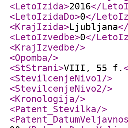
<LetoIzida
>
2016
</Leto
<LetoIzidaDo
>
0
</LetoI
<KrajIzida
>
Ljubljana
<
<LetoIzvedbe
>
0
</LetoI
<KrajIzvedbe
/>
<Opomba
/>
<StStrani
>
VIII, 55 f.
<StevilcenjeNivo1
/>
<StevilcenjeNivo2
/>
<Kronologija
/>
<Patent_Stevilka
/>
<Patent_DatumVeljavno