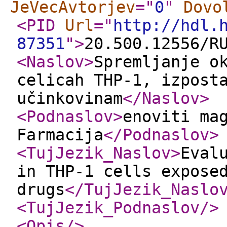
JeVecAvtorjev
="
0
"
Dovo
<PID
Url
="
http://hdl.
87351
"
>
20.500.12556/R
<Naslov
>
Spremljanje o
celicah THP-1, izpost
učinkovinam
</Naslov
>
<Podnaslov
>
enoviti ma
Farmacija
</Podnaslov
>
<TujJezik_Naslov
>
Eval
in THP-1 cells expose
drugs
</TujJezik_Naslo
<TujJezik_Podnaslov
/>
<Opis
/>