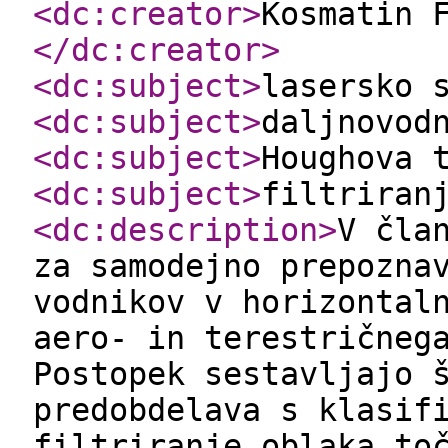
<dc:creator
>
Kosmatin 
</dc:creator
>
<dc:subject
>
lasersko 
<dc:subject
>
daljnovod
<dc:subject
>
Houghova 
<dc:subject
>
filtriran
<dc:description
>
V čla
za samodejno prepozna
vodnikov v horizontal
aero- in terestričneg
Postopek sestavljajo 
predobdelava s klasif
filtriranje oblaka to