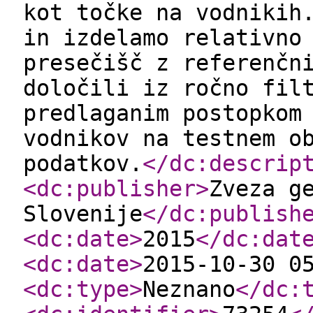
kot točke na vodnikih
in izdelamo relativno
presečišč z referenčn
določili iz ročno fil
predlaganim postopkom
vodnikov na testnem o
podatkov.
</dc:descrip
<dc:publisher
>
Zveza g
Slovenije
</dc:publish
<dc:date
>
2015
</dc:dat
<dc:date
>
2015-10-30 0
<dc:type
>
Neznano
</dc: