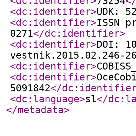
<dc:identifier
>
73254
<
<dc:identifier
>
UDK: 5
<dc:identifier
>
ISSN p
0271
</dc:identifier
>
<dc:identifier
>
DOI: 1
vestnik.2015.02.246-2
<dc:identifier
>
COBISS
<dc:identifier
>
OceCob
5091842
</dc:identifie
<dc:language
>
sl
</dc:l
</metadata
>