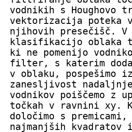
vodnikih s Houghovo t
vektorizacija poteka 
njihovih presečišč. V
klasifikacijo oblaka 
ki ne pomenijo vodnik
filter, s katerim dod
v oblaku, pospešimo i
zanesljivost nadaljnj
vodnikov poiščemo z u
točkah v ravnini xy. 
določimo s premicami,
najmanjših kvadratov 