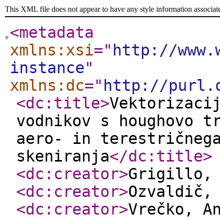
This XML file does not appear to have any style information associat
<metadata
xmlns:xsi
="
http://www.
instance
"
xmlns:dc
="
http://purl.
<dc:title
>
Vektorizaci
vodnikov s houghovo t
aero- in terestričneg
skeniranja
</dc:title
>
<dc:creator
>
Grigillo,
<dc:creator
>
Ozvaldič,
<dc:creator
>
Vrečko, A