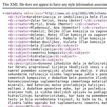
This XML file does not appear to have any style information associat
<metadata
xmlns:xsi
="
http://www.w3.org/2001/XMLSchema
<dc:title
>
Karakterizacija in imobilizacija bele žli
<dc:creator
>
Zalar Serjun, Vesna (Avtor)
</dc:creato
<dc:creator
>
Mirtič, Breda (Mentor)
</dc:creator
>
<dc:creator
>
Mladenovič, Ana (Komentor)
</dc:creator
<dc:creator
>
Vukelič, Željko (Član komisije za zago
<dc:creator
>
Dolenec, Matej (Član komisije za zagov
<dc:creator
>
Milačič Ščančar, Radmila (Član komisije
<dc:creator
>
Bokan-Bosiljkov, Violeta (Član komisije
<dc:subject
>
bela žlindra
</dc:subject
>
<dc:subject
>
imobilizacija
</dc:subject
>
<dc:subject
>
cementni kompoziti
</dc:subject
>
<dc:subject
>
hidratacija
</dc:subject
>
<dc:subject
>
krom
</dc:subject
>
<dc:description
>
Osnovno izhodišče dela je definirat
ter hkrati preprečeval širjenje škodljivih snovi v 
namreč pomemben sinergijski učinek na okolje. V okv
sekundarne rafinacije visoko legiranega jekla v pon
cementnih kompozitov z dodatkom bele ponovčne žlind
konvencionalnega suplementarnega cementnega materia
minerali, med katerimi močno prevladujejo kalcijevi
maltami z dodatkom apnenčeve moke, kar je posledica
ocenjeno tudi iz vidika okoljskih vplivov na podlag
hidravličnimi karakteristikami, kar kaže na pomembe
testu je bila ovrednotena trajnost, ki kaže na to, 
žlindra lahko uporabi kot suplementarni cementni ma
<dc:date
>
2015
</dc:date
>