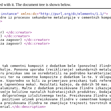
ed with it. The document tree is shown below.
-instance
"
xmlns:dc
="
http://purl.org/dc/elements/1.1/
"
>
ndre iz procesov sekundarne metalurgije v cementnih komp
r
>
>
vor)
</dc:creator
>
or)
</dc:creator
>
 za zagovor)
</dc:creator
>
 za zagovor)
</dc:creator
>
i tak cementni kompozit z dodatkom bele (ponovčne) žlind
okolje. Ponovna uporaba (recikliranje) sekundarnih metal
iru preiskav smo se osredotočili na podrobno karakteriza
ovci ter na cementne kompozite z dodatkom le-te. V sklop
re. Vzporedno so bili za primerjavo preiskani tudi refer
la (apnenčeva moka). Rezultati kažejo, da dobrih 50 mas.
 aluminati. Malte z dodatkom preiskovane žlindre izkazuj
 večje količine nastalih hidratacijskih produktov. Dodaj
i dolgoročnega izlužitvenega testa. Preiskovana žlindra 
n pozitiven učinek preiskovane žlindre v cementnem kompo
da preiskovana žlindra ne zmanjšuje trajnosti tovrstnih 
terial.
</dc:description
>