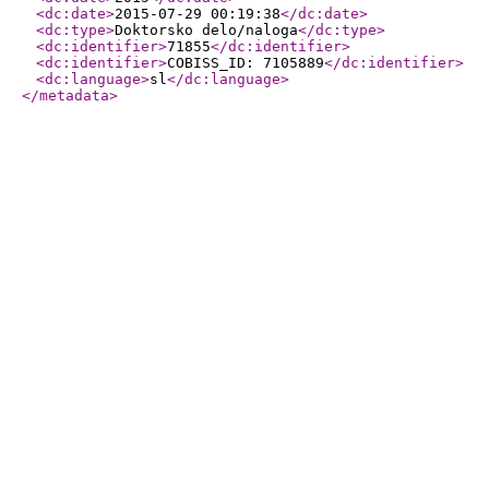
<dc:date
>
2015-07-29 00:19:38
</dc:date
>
<dc:type
>
Doktorsko delo/naloga
</dc:type
>
<dc:identifier
>
71855
</dc:identifier
>
<dc:identifier
>
COBISS_ID: 7105889
</dc:identifier
>
<dc:language
>
sl
</dc:language
>
</metadata
>