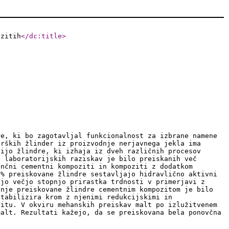
ozitih
</dc:title
>
re, ki bo zagotavljal funkcionalnost za izbrane namene
urških žlinder iz proizvodnje nerjavnega jekla ima
cijo žlindre, ki izhaja iz dveh različnih procesov
u laboratorijskih raziskav je bilo preiskanih več
enčni cementni kompoziti in kompoziti z dodatkom
 % preiskovane žlindre sestavljajo hidravlično aktivni
ejo večjo stopnjo prirastka trdnosti v primerjavi z
anje preiskovane žlindre cementnim kompozitom je bilo
stabilizira krom z njenimi redukcijskimi in
zitu. V okviru mehanskih preiskav malt po izlužitvenem
malt. Rezultati kažejo, da se preiskovana bela ponovčna