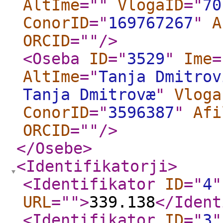
AltIme
="
"
VlogaID
="
70
ConorID
="
169767267
"
A
ORCID
="
"
/>
<Oseba
ID
="
3529
"
Ime
=
AltIme
="
Tanja Dmitrov
Tanja Dmitrovæ
"
Vloga
ConorID
="
3596387
"
Afi
ORCID
="
"
/>
</Osebe
>
<Identifikatorji
>
<Identifikator
ID
="
4
"
URL
="
"
>
339.138
</Ident
<Identifikator
ID
="
3
"