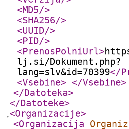
<MD5
/>
<SHA256
/>
<UUID
/>
<PID
/>
<PrenosPolniUrl
>
http
lj.si/Dokument.php?
lang=slv&id=70399
</P
<Vsebine
>
</Vsebine
>
</Datoteka
>
</Datoteke
>
<Organizacije
>
<Organizacija
Organiz