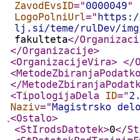
ZavodEvsID
="
0000049
"
LogoPolniUrl
="
https:/
lj.si/teme/rulDev/img
fakulteta
</Organizaci
</Organizacije
>
<OrganizacijeVira
>
</
<MetodeZbiranjaPodatk
</MetodeZbiranjaPodat
<TipologijaDela
ID
="
2
Naziv
="
Magistrsko del
<Ostalo
>
<StIrodsDatotek
>
0
</St