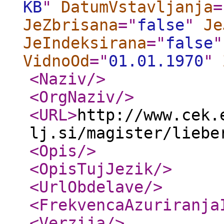
KB
"
DatumVstavljanja
=
JeZbrisana
="
false
"
Je
JeIndeksirana
="
false
"
VidnoOd
="
01.01.1970
"
<Naziv
/>
<OrgNaziv
/>
<URL
>
http://www.cek.
lj.si/magister/liebe
<Opis
/>
<OpisTujJezik
/>
<UrlObdelave
/>
<FrekvencaAzuriranja
<Verzija
/>