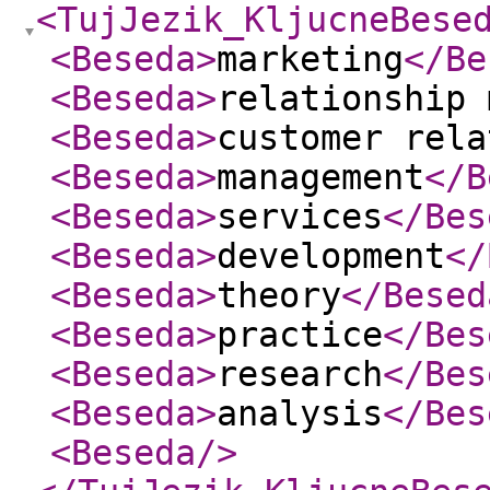
<TujJezik_KljucneBese
<Beseda
>
marketing
</Be
<Beseda
>
relationship 
<Beseda
>
customer rela
<Beseda
>
management
</B
<Beseda
>
services
</Bes
<Beseda
>
development
</
<Beseda
>
theory
</Besed
<Beseda
>
practice
</Bes
<Beseda
>
research
</Bes
<Beseda
>
analysis
</Bes
<Beseda
/>