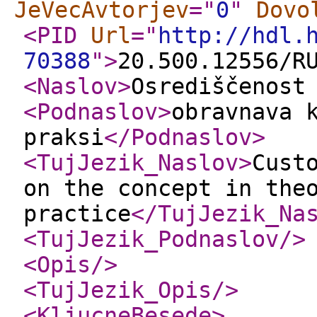
JeVecAvtorjev
="
0
"
Dovo
<PID
Url
="
http://hdl.
70388
"
>
20.500.12556/R
<Naslov
>
Osrediščenost
<Podnaslov
>
obravnava 
praksi
</Podnaslov
>
<TujJezik_Naslov
>
Cust
on the concept in the
practice
</TujJezik_Na
<TujJezik_Podnaslov
/>
<Opis
/>
<TujJezik_Opis
/>
<KljucneBesede
>