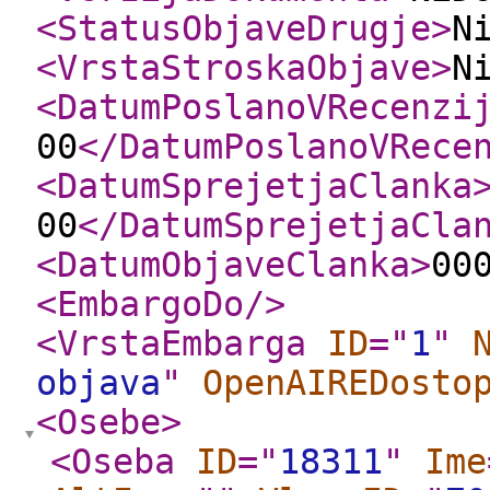
<StatusObjaveDrugje
>
N
<VrstaStroskaObjave
>
N
<DatumPoslanoVRecenzi
00
</DatumPoslanoVRece
<DatumSprejetjaClanka
00
</DatumSprejetjaCla
<DatumObjaveClanka
>
00
<EmbargoDo
/>
<VrstaEmbarga
ID
="
1
"
objava
"
OpenAIREDosto
<Osebe
>
<Oseba
ID
="
18311
"
Ime