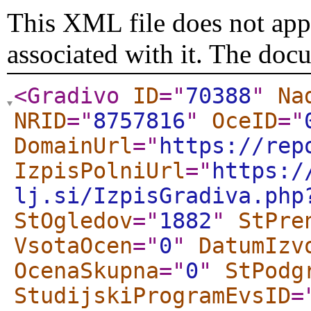
This XML file does not appe
associated with it. The doc
<Gradivo
ID
="
70388
"
Na
NRID
="
8757816
"
OceID
="
DomainUrl
="
https://rep
IzpisPolniUrl
="
https:/
lj.si/IzpisGradiva.php
StOgledov
="
1882
"
StPre
VsotaOcen
="
0
"
DatumIzv
OcenaSkupna
="
0
"
StPodg
StudijskiProgramEvsID
=