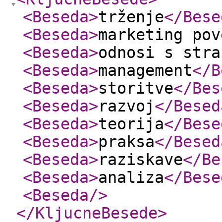
<Beseda
>
trženje
</Bese
<Beseda
>
marketing pov
<Beseda
>
odnosi s stra
<Beseda
>
management
</B
<Beseda
>
storitve
</Bes
<Beseda
>
razvoj
</Besed
<Beseda
>
teorija
</Bese
<Beseda
>
praksa
</Besed
<Beseda
>
raziskave
</Be
<Beseda
>
analiza
</Bese
<Beseda
/>
</KljucneBesede
>