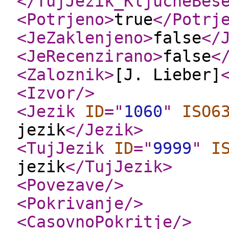
</TujJezik_KljucneBes
<Potrjeno
>
true
</Potrj
<JeZaklenjeno
>
false
</
<JeRecenzirano
>
false
<
<Zaloznik
>
[J. Lieber]
<Izvor
/>
<Jezik
ID
="
1060
"
ISO6
jezik
</Jezik
>
<TujJezik
ID
="
9999
"
I
jezik
</TujJezik
>
<Povezave
/>
<Pokrivanje
/>
<CasovnoPokritje
/>