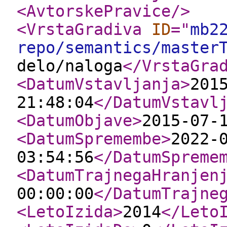
<AvtorskePravice
/>
<VrstaGradiva
ID
="
mb2
repo/semantics/master
delo/naloga
</VrstaGra
<DatumVstavljanja
>
201
21:48:04
</DatumVstavl
<DatumObjave
>
2015-07-
<DatumSpremembe
>
2022-
03:54:56
</DatumSpreme
<DatumTrajnegaHranjen
00:00:00
</DatumTrajne
<LetoIzida
>
2014
</Leto