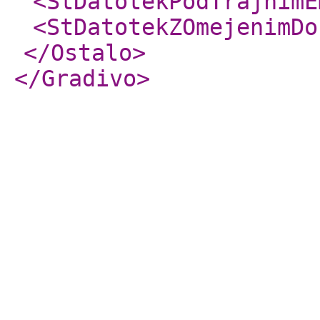
<StDatotekPodTrajnimE
<StDatotekZOmejenimDo
</Ostalo
>
</Gradivo
>