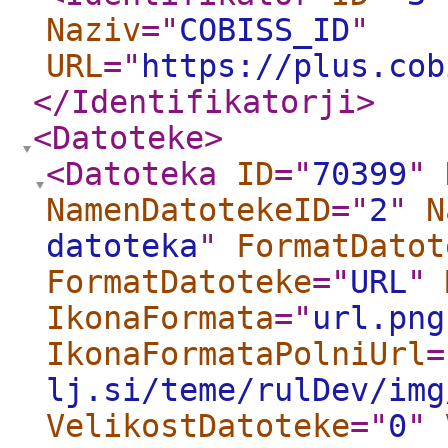
Naziv
="
COBISS_ID
"
URL
="
https://plus.cob
</Identifikatorji
>
<Datoteke
>
<Datoteka
ID
="
70399
"
NamenDatotekeID
="
2
"
N
datoteka
"
FormatDatot
FormatDatoteke
="
URL
"
IkonaFormata
="
url.png
IkonaFormataPolniUrl
=
lj.si/teme/rulDev/img
VelikostDatoteke
="
0
"