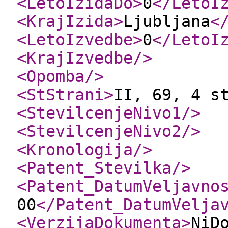
<LetoIzidaDo
>
0
</LetoI
<KrajIzida
>
Ljubljana
<
<LetoIzvedbe
>
0
</LetoI
<KrajIzvedbe
/>
<Opomba
/>
<StStrani
>
II, 69, 4 s
<StevilcenjeNivo1
/>
<StevilcenjeNivo2
/>
<Kronologija
/>
<Patent_Stevilka
/>
<Patent_DatumVeljavno
00
</Patent_DatumVelja
<VerzijaDokumenta
>
NiD