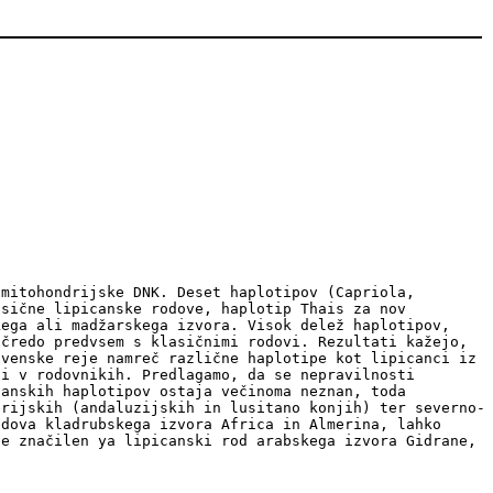
 mitohondrijske DNK. Deset haplotipov (Capriola,
asične lipicanske rodove, haplotip Thais za nov
kega ali madžarskega izvora. Visok delež haplotipov,
 čredo predvsem s klasičnimi rodovi. Rezultati kažejo,
ovenske reje namreč različne haplotipe kot lipicanci iz
ti v rodovnikih. Predlagamo, da se nepravilnosti
canskih haplotipov ostaja večinoma neznan, toda
erijskih (andaluzijskih in lusitano konjih) ter severno-
odova kladrubskega izvora Africa in Almerina, lahko
je značilen ya lipicanski rod arabskega izvora Gidrane,