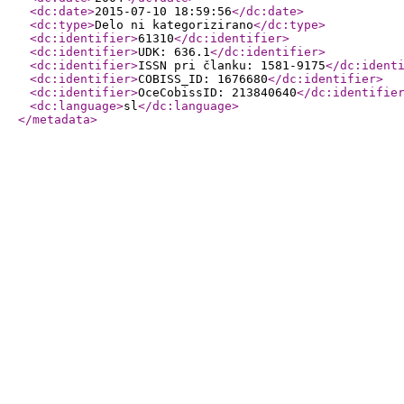
<dc:date
>
2015-07-10 18:59:56
</dc:date
>
<dc:type
>
Delo ni kategorizirano
</dc:type
>
<dc:identifier
>
61310
</dc:identifier
>
<dc:identifier
>
UDK: 636.1
</dc:identifier
>
<dc:identifier
>
ISSN pri članku: 1581-9175
</dc:ident
<dc:identifier
>
COBISS_ID: 1676680
</dc:identifier
>
<dc:identifier
>
OceCobissID: 213840640
</dc:identifie
<dc:language
>
sl
</dc:language
>
</metadata
>