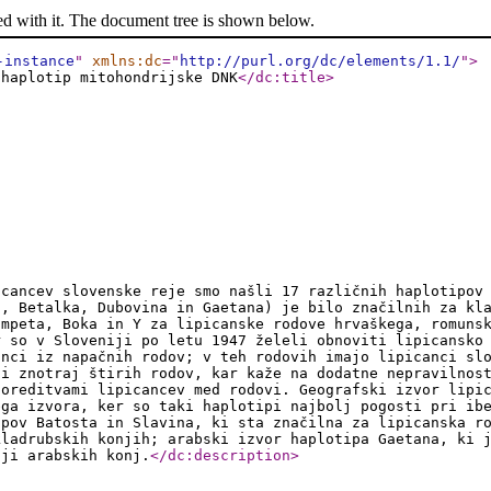
ed with it. The document tree is shown below.
-instance
"
xmlns:dc
="
http://purl.org/dc/elements/1.1/
"
>
 haplotip mitohondrijske DNK
</dc:title
>
icancev slovenske reje smo našli 17 različnih haplotipov
a, Betalka, Dubovina in Gaetana) je bilo značilnih za kl
ompeta, Boka in Y za lipicanske rodove hrvaškega, romuns
r so v Sloveniji po letu 1947 želeli obnoviti lipicansko
anci iz napačnih rodov; v teh rodovih imajo lipicanci sl
li znotraj štirih rodov, kar kaže na dodatne nepravilnos
poreditvami lipicancev med rodovi. Geografski izvor lipi
ega izvora, ker so taki haplotipi najbolj pogosti pri ib
ipov Batosta in Slavina, ki sta značilna za lipicanska r
kladrubskih konjih; arabski izvor haplotipa Gaetana, ki 
iji arabskih konj.
</dc:description
>