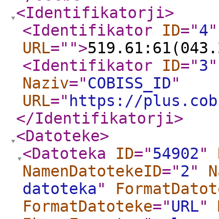
<Identifikatorji
>
<Identifikator
ID
="
4
"
URL
="
"
>
519.61:61(043.
<Identifikator
ID
="
3
"
Naziv
="
COBISS_ID
"
URL
="
https://plus.cob
</Identifikatorji
>
<Datoteke
>
<Datoteka
ID
="
54902
"
NamenDatotekeID
="
2
"
N
datoteka
"
FormatDatot
FormatDatoteke
="
URL
"