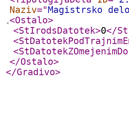
Naziv
="
Magistrsko del
<Ostalo
>
<StIrodsDatotek
>
0
</St
<StDatotekPodTrajnimE
<StDatotekZOmejenimDo
</Ostalo
>
</Gradivo
>