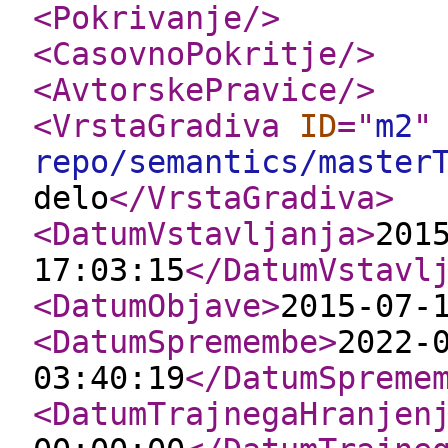
<Pokrivanje
/>
<CasovnoPokritje
/>
<AvtorskePravice
/>
<VrstaGradiva
ID
="
m2
"
repo/semantics/master
delo
</VrstaGradiva
>
<DatumVstavljanja
>
201
17:03:15
</DatumVstavl
<DatumObjave
>
2015-07-
<DatumSpremembe
>
2022-
03:40:19
</DatumSpreme
<DatumTrajnegaHranjen