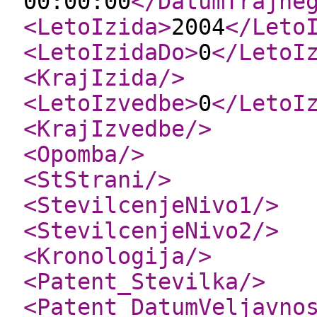
00:00:00
</DatumTrajne
<LetoIzida
>
2004
</Leto
<LetoIzidaDo
>
0
</LetoI
<KrajIzida
/>
<LetoIzvedbe
>
0
</LetoI
<KrajIzvedbe
/>
<Opomba
/>
<StStrani
/>
<StevilcenjeNivo1
/>
<StevilcenjeNivo2
/>
<Kronologija
/>
<Patent_Stevilka
/>
<Patent_DatumVeljavno