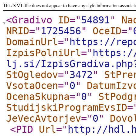
This XML file does not appear to have any style information associat
<Gradivo
ID
="
54891
"
Na
NRID
="
1725456
"
OceID
="
DomainUrl
="
https://rep
IzpisPolniUrl
="
https:/
lj.si/IzpisGradiva.php
StOgledov
="
3472
"
StPre
VsotaOcen
="
0
"
DatumIzv
OcenaSkupna
="
0
"
StPodg
StudijskiProgramEvsID
=
JeVecAvtorjev
="
0
"
Dovo
<PID
Url
="
http://hdl.