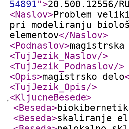
54891
"
>
20.500.12556/R
<Naslov
>
Problem velik
pri modeliranju biolo
elementov
</Naslov
>
<Podnaslov
>
magistrska
<TujJezik_Naslov
/>
<TujJezik_Podnaslov
/>
<Opis
>
magistrsko delo
<TujJezik_Opis
/>
<KljucneBesede
>
<Beseda
>
biokibernetik
<Beseda
>
skaliranje el
<Beseda
>
nelokalno skl