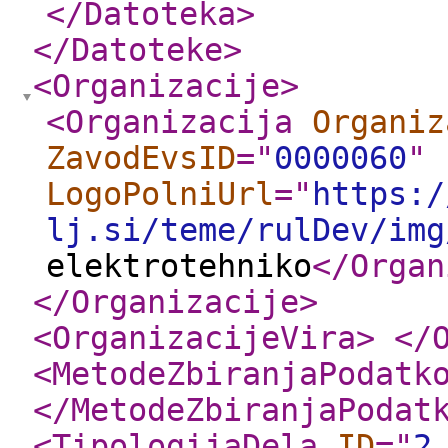
</Datoteka
>
</Datoteke
>
<Organizacije
>
<Organizacija
Organiz
ZavodEvsID
="
0000060
"
LogoPolniUrl
="
https:/
lj.si/teme/rulDev/img
elektrotehniko
</Organ
</Organizacije
>
<OrganizacijeVira
>
</
<MetodeZbiranjaPodatk
</MetodeZbiranjaPodat
<TipologijaDela
ID
="
2