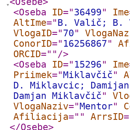
<Osebe
>
<Oseba
ID
="
36499
"
Ime
AltIme
="
B. Valič; B. 
VlogaID
="
70
"
VlogaNaz
ConorID
="
16256867
"
Af
ORCID
="
"
/>
<Oseba
ID
="
15296
"
Ime
Priimek
="
Miklavčič
"
A
D. Miklavcic; Damijan
Damjan Miklavčič
"
Vlo
VlogaNaziv
="
Mentor
"
C
Afiliacija
="
"
ArrsID
=
</Osebe
>