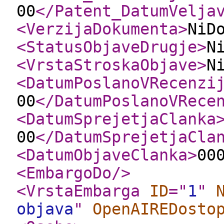
00
</Patent_DatumVelja
<VerzijaDokumenta
>
NiD
<StatusObjaveDrugje
>
N
<VrstaStroskaObjave
>
N
<DatumPoslanoVRecenzi
00
</DatumPoslanoVRece
<DatumSprejetjaClanka
00
</DatumSprejetjaCla
<DatumObjaveClanka
>
00
<EmbargoDo
/>
<VrstaEmbarga
ID
="
1
"
objava
"
OpenAIREDosto