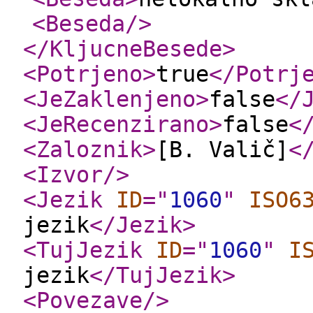
<Beseda
/>
</KljucneBesede
>
<Potrjeno
>
true
</Potrj
<JeZaklenjeno
>
false
</
<JeRecenzirano
>
false
<
<Zaloznik
>
[B. Valič]
<
<Izvor
/>
<Jezik
ID
="
1060
"
ISO6
jezik
</Jezik
>
<TujJezik
ID
="
1060
"
I
jezik
</TujJezik
>
<Povezave
/>