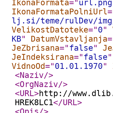
IkonaFormata
="
url.png
IkonaFormataPolniUrl
=
lj.si/teme/rulDev/img
VelikostDatoteke
="
0
"
KB
"
DatumVstavljanja
=
JeZbrisana
="
false
"
Je
JeIndeksirana
="
false
"
VidnoOd
="
01.01.1970
"
<Naziv
/>
<OrgNaziv
/>
<URL
>
http://www.dlib
HREK8LC1
</URL
>
<Opis
/>