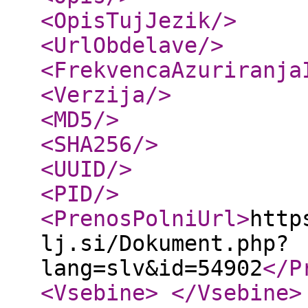
<OpisTujJezik
/>
<UrlObdelave
/>
<FrekvencaAzuriranja
<Verzija
/>
<MD5
/>
<SHA256
/>
<UUID
/>
<PID
/>
<PrenosPolniUrl
>
http
lj.si/Dokument.php?
lang=slv&id=54902
</P
<Vsebine
>
</Vsebine
>