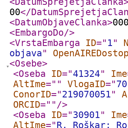
<DatumSprejetjaClanka
00
</DatumSprejetjaCla
<DatumObjaveClanka
>
00
<EmbargoDo
/>
<VrstaEmbarga
ID
="
1
"
objava
"
OpenAIREDosto
<Osebe
>
<Oseba
ID
="
41324
"
Ime
AltIme
="
"
VlogaID
="
70
ConorID
="
219070051
"
A
ORCID
="
"
/>
<Oseba
ID
="
30901
"
Ime
AltIme
="
R. Roškar; Ro