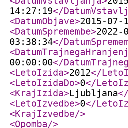
<DatumVstavljanja
>
201
14:27:19
</DatumVstavl
<DatumObjave
>
2015-07-
<DatumSpremembe
>
2022-
03:38:34
</DatumSpreme
<DatumTrajnegaHranjen
00:00:00
</DatumTrajne
<LetoIzida
>
2012
</Leto
<LetoIzidaDo
>
0
</LetoI
<KrajIzida
>
Ljubljana
<
<LetoIzvedbe
>
0
</LetoI
<KrajIzvedbe
/>
<Opomba
/>