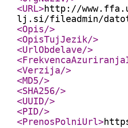
<URL
>
http://www.ffa.
lj.si/fileadmin/dato
<Opis
/>
<OpisTujJezik
/>
<UrlObdelave
/>
<FrekvencaAzuriranja
<Verzija
/>
<MD5
/>
<SHA256
/>
<UUID
/>
<PID
/>
<PrenosPolniUrl
>
http