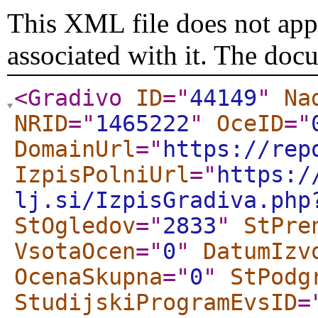
This XML file does not appe
associated with it. The doc
<Gradivo
ID
="
44149
"
Na
NRID
="
1465222
"
OceID
="
DomainUrl
="
https://rep
IzpisPolniUrl
="
https:/
lj.si/IzpisGradiva.php
StOgledov
="
2833
"
StPre
VsotaOcen
="
0
"
DatumIzv
OcenaSkupna
="
0
"
StPodg
StudijskiProgramEvsID
=