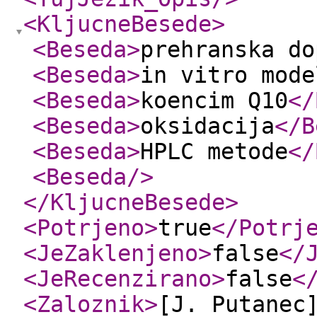
<KljucneBesede
>
<Beseda
>
prehranska do
<Beseda
>
in vitro mode
<Beseda
>
koencim Q10
</
<Beseda
>
oksidacija
</B
<Beseda
>
HPLC metode
</
<Beseda
/>
</KljucneBesede
>
<Potrjeno
>
true
</Potrj
<JeZaklenjeno
>
false
</
<JeRecenzirano
>
false
<
<Zaloznik
>
[J. Putanec