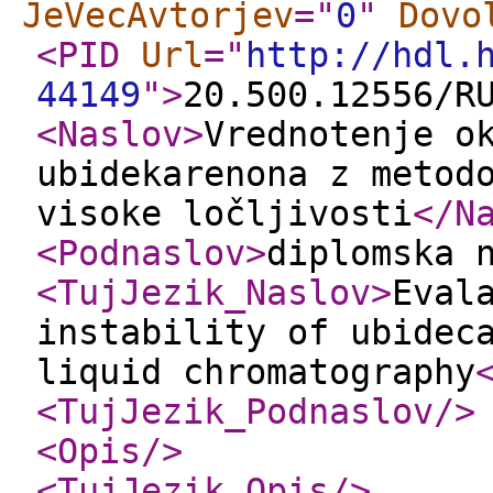
JeVecAvtorjev
="
0
"
Dovo
<PID
Url
="
http://hdl.
44149
"
>
20.500.12556/R
<Naslov
>
Vrednotenje o
ubidekarenona z metod
visoke ločljivosti
</N
<Podnaslov
>
diplomska 
<TujJezik_Naslov
>
Eval
instability of ubidec
liquid chromatography
<TujJezik_Podnaslov
/>
<Opis
/>
<TujJezik_Opis
/>