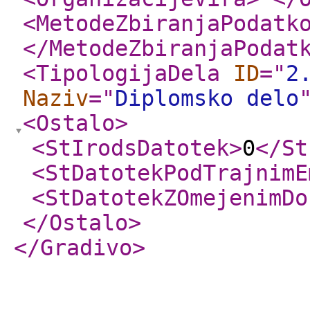
<MetodeZbiranjaPodatk
</MetodeZbiranjaPodat
<TipologijaDela
ID
="
2
Naziv
="
Diplomsko delo
<Ostalo
>
<StIrodsDatotek
>
0
</St
<StDatotekPodTrajnimE
<StDatotekZOmejenimDo
</Ostalo
>
</Gradivo
>