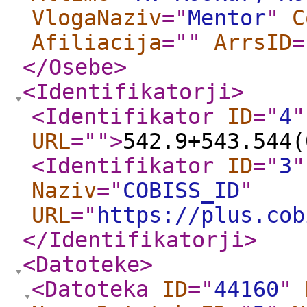
VlogaNaziv
="
Mentor
"
C
Afiliacija
="
"
ArrsID
=
</Osebe
>
<Identifikatorji
>
<Identifikator
ID
="
4
"
URL
="
"
>
542.9+543.544(
<Identifikator
ID
="
3
"
Naziv
="
COBISS_ID
"
URL
="
https://plus.cob
</Identifikatorji
>
<Datoteke
>
<Datoteka
ID
="
44160
"