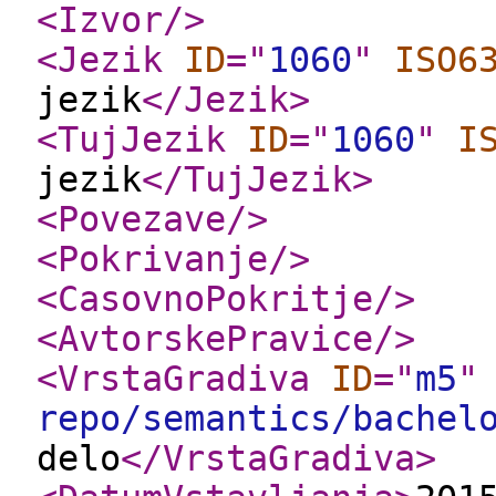
<Izvor
/>
<Jezik
ID
="
1060
"
ISO6
jezik
</Jezik
>
<TujJezik
ID
="
1060
"
I
jezik
</TujJezik
>
<Povezave
/>
<Pokrivanje
/>
<CasovnoPokritje
/>
<AvtorskePravice
/>
<VrstaGradiva
ID
="
m5
"
repo/semantics/bachel
delo
</VrstaGradiva
>