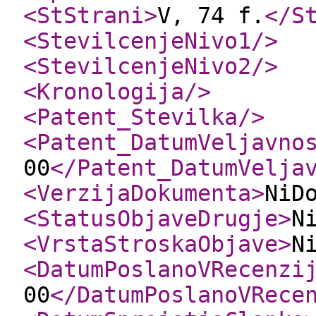
<StStrani
>
V, 74 f.
</S
<StevilcenjeNivo1
/>
<StevilcenjeNivo2
/>
<Kronologija
/>
<Patent_Stevilka
/>
<Patent_DatumVeljavno
00
</Patent_DatumVelja
<VerzijaDokumenta
>
NiD
<StatusObjaveDrugje
>
N
<VrstaStroskaObjave
>
N
<DatumPoslanoVRecenzi
00
</DatumPoslanoVRece