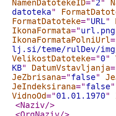
NamenDatotekeID
="
2
"
N
datoteka
"
FormatDatot
FormatDatoteke
="
URL
"
IkonaFormata
="
url.png
IkonaFormataPolniUrl
=
lj.si/teme/rulDev/img
VelikostDatoteke
="
0
"
KB
"
DatumVstavljanja
=
JeZbrisana
="
false
"
Je
JeIndeksirana
="
false
"
VidnoOd
="
01.01.1970
"
<Naziv
/>
<OrgNaziv
/>