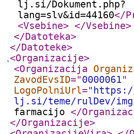
lj.si/Dokument.php?
lang=slv&id=44160
</P
<Vsebine
>
</Vsebine
>
</Datoteka
>
</Datoteke
>
<Organizacije
>
<Organizacija
Organiz
ZavodEvsID
="
0000061
"
LogoPolniUrl
="
https:/
lj.si/teme/rulDev/img
farmacijo
</Organizac
</Organizacije
>
<OrganizacijeVira
>
</