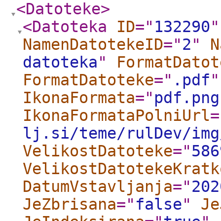
<Datoteke
>
<Datoteka
ID
="
132290
"
NamenDatotekeID
="
2
"
N
datoteka
"
FormatDatot
FormatDatoteke
="
.pdf
"
IkonaFormata
="
pdf.png
IkonaFormataPolniUrl
=
lj.si/teme/rulDev/img
VelikostDatoteke
="
586
VelikostDatotekeKratk
DatumVstavljanja
="
202
JeZbrisana
="
false
"
Je