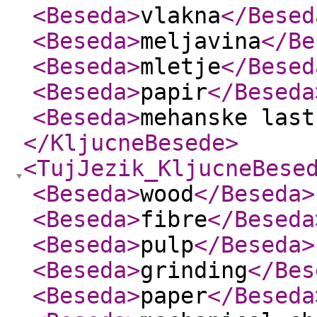
<Beseda
>
vlakna
</Besed
<Beseda
>
meljavina
</Be
<Beseda
>
mletje
</Besed
<Beseda
>
papir
</Beseda
<Beseda
>
mehanske last
</KljucneBesede
>
<TujJezik_KljucneBese
<Beseda
>
wood
</Beseda
>
<Beseda
>
fibre
</Beseda
<Beseda
>
pulp
</Beseda
>
<Beseda
>
grinding
</Bes
<Beseda
>
paper
</Beseda