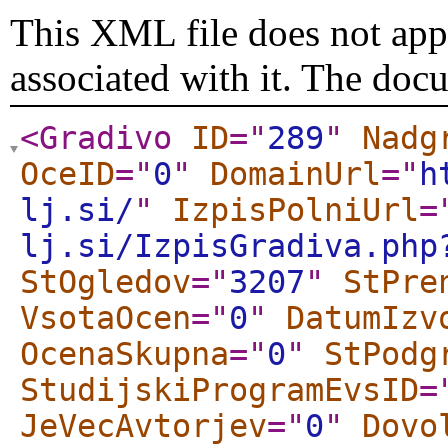
This XML file does not appe
associated with it. The doc
<Gradivo
ID
="
289
"
Nadg
OceID
="
0
"
DomainUrl
="
h
lj.si/
"
IzpisPolniUrl
=
lj.si/IzpisGradiva.php
StOgledov
="
3207
"
StPre
VsotaOcen
="
0
"
DatumIzv
OcenaSkupna
="
0
"
StPodg
StudijskiProgramEvsID
=
JeVecAvtorjev
="
0
"
Dovo