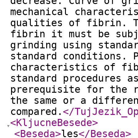
decrease. Curve of gr
mechanical characteri
qualities of fibrin. 
fibrin it must be sub
grinding using standa
standard conditions. 
characteristics of fi
standard procedures a
prerequisite for the 
the same or a differe
compared.
</TujJezik_O
<KljucneBesede
>
<Beseda
>
les
</Beseda
>