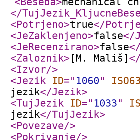
<Beseda
>
mechanical ch
</TujJezik_KljucneBes
<Potrjeno
>
true
</Potrj
<JeZaklenjeno
>
false
</
<JeRecenzirano
>
false
<
<Zaloznik
>
[M. Mališ]
<
<Izvor
/>
<Jezik
ID
="
1060
"
ISO6
jezik
</Jezik
>
<TujJezik
ID
="
1033
"
I
jezik
</TujJezik
>
<Povezave
/>
<Pokrivanje
/>