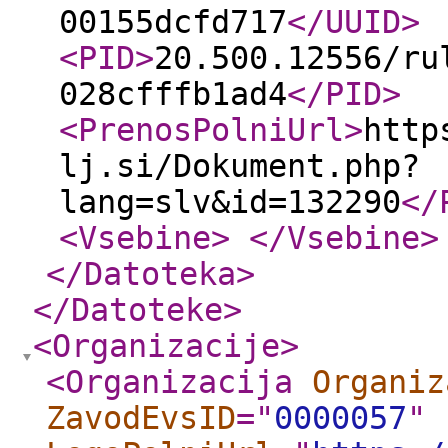
00155dcfd717
</UUID
>
<PID
>
20.500.12556/ru
028cfffb1ad4
</PID
>
<PrenosPolniUrl
>
http
lj.si/Dokument.php?
lang=slv&id=132290
</
<Vsebine
>
</Vsebine
>
</Datoteka
>
</Datoteke
>
<Organizacije
>
<Organizacija
Organiz
ZavodEvsID
="
0000057
"