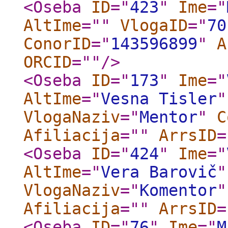
<Oseba
ID
="
423
"
Ime
="
AltIme
="
"
VlogaID
="
70
ConorID
="
143596899
"
A
ORCID
="
"
/>
<Oseba
ID
="
173
"
Ime
="
AltIme
="
Vesna Tisler
"
VlogaNaziv
="
Mentor
"
C
Afiliacija
="
"
ArrsID
=
<Oseba
ID
="
424
"
Ime
="
AltIme
="
Vera Barovič
"
VlogaNaziv
="
Komentor
"
Afiliacija
="
"
ArrsID
=
<Oseba
ID
="
76
"
Ime
="
M