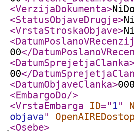
<VerzijaDokumenta
>
NiD
<StatusObjaveDrugje
>
N
<VrstaStroskaObjave
>
N
<DatumPoslanoVRecenzi
00
</DatumPoslanoVRece
<DatumSprejetjaClanka
00
</DatumSprejetjaCla
<DatumObjaveClanka
>
00
<EmbargoDo
/>
<VrstaEmbarga
ID
="
1
"
objava
"
OpenAIREDosto
<Osebe
>