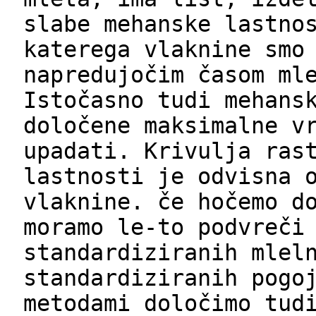
slabe mehanske lastno
katerega vlaknine smo
napredujočim časom ml
Istočasno tudi mehans
določene maksimalne v
upadati. Krivulja ras
lastnosti je odvisna 
vlaknine. če hočemo d
moramo le-to podvreči
standardiziranih mlel
standardiziranih pogo
metodami določimo tud