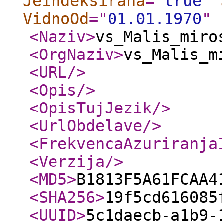
JeIndeksirana
="
true
"
VidnoOd
="
01.01.1970
"
<Naziv
>
vs_Malis_miro
<OrgNaziv
>
vs_Malis_m
<URL
/>
<Opis
/>
<OpisTujJezik
/>
<UrlObdelave
/>
<FrekvencaAzuriranja
<Verzija
/>
<MD5
>
B1813F5A61FCAA4
<SHA256
>
19f5cd616085
<UUID
>
5c1daecb-a1b9-