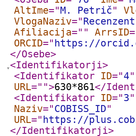
AltIme
="
M. Petrič
"
Vl
VlogaNaziv
="
Recenzent
Afiliacija
="
"
ArrsID
=
ORCID
="
https://orcid.
</Osebe
>
<Identifikatorji
>
<Identifikator
ID
="
4
"
URL
="
"
>
630*861
</Ident
<Identifikator
ID
="
3
"
Naziv
="
COBISS_ID
"
URL
="
https://plus.cob
</Identifikatorji
>