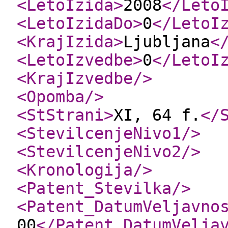
<LetoIzida
>
2008
</Leto
<LetoIzidaDo
>
0
</LetoI
<KrajIzida
>
Ljubljana
<
<LetoIzvedbe
>
0
</LetoI
<KrajIzvedbe
/>
<Opomba
/>
<StStrani
>
XI, 64 f.
</
<StevilcenjeNivo1
/>
<StevilcenjeNivo2
/>
<Kronologija
/>
<Patent_Stevilka
/>
<Patent_DatumVeljavno
00
</Patent_DatumVelja