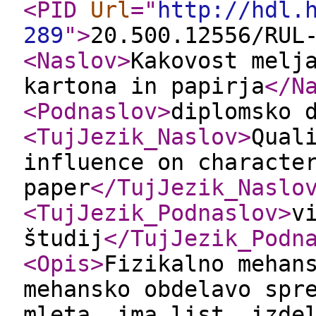
<PID
Url
="
http://hdl.
289
"
>
20.500.12556/RUL
<Naslov
>
Kakovost melj
kartona in papirja
</N
<Podnaslov
>
diplomsko 
<TujJezik_Naslov
>
Qual
influence on characte
paper
</TujJezik_Naslo
<TujJezik_Podnaslov
>
v
študij
</TujJezik_Podn
<Opis
>
Fizikalno mehan
mehansko obdelavo spr
mleta, ima list, izde