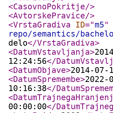
<CasovnoPokritje
/>
<AvtorskePravice
/>
<VrstaGradiva
ID
="
m5
"
repo/semantics/bachel
delo
</VrstaGradiva
>
<DatumVstavljanja
>
201
12:24:56
</DatumVstavl
<DatumObjave
>
2014-07-
<DatumSpremembe
>
2022-
10:16:38
</DatumSpreme
<DatumTrajnegaHranjen
00:00:00
</DatumTrajne