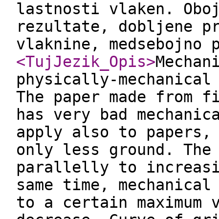
lastnosti vlaken. Obo
rezultate, dobljene p
vlaknine, medsebojno 
<TujJezik_Opis
>
Mechan
physically-mechanical
The paper made from f
has very bad mechanic
apply also to papers,
only less ground. The
parallelly to increas
same time, mechanical
to a certain maximum 