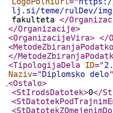
LogoPolniUrl
="
https:/
lj.si/teme/rulDev/img
fakulteta
</Organizac
</Organizacije
>
<OrganizacijeVira
>
</
<MetodeZbiranjaPodatk
</MetodeZbiranjaPodat
<TipologijaDela
ID
="
2
Naziv
="
Diplomsko delo
<Ostalo
>
<StIrodsDatotek
>
0
</St
<StDatotekPodTrajnimE
<StDatotekZOmejenimDo