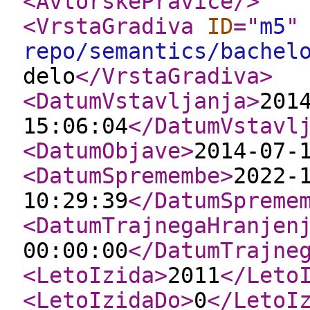
<AvtorskePravice
/>
<VrstaGradiva
ID
="
m5
"
repo/semantics/bachel
delo
</VrstaGradiva
>
<DatumVstavljanja
>
201
15:06:04
</DatumVstavl
<DatumObjave
>
2014-07-
<DatumSpremembe
>
2022-
10:29:39
</DatumSpreme
<DatumTrajnegaHranjen
00:00:00
</DatumTrajne
<LetoIzida
>
2011
</Leto
<LetoIzidaDo
>
0
</LetoI