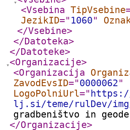
<Vsebina
TipVsebine
JezikID
="
1060
"
Ozna
</Vsebine
>
</Datoteka
>
</Datoteke
>
<Organizacije
>
<Organizacija
Organiz
ZavodEvsID
="
0000062
"
LogoPolniUrl
="
https:/
lj.si/teme/rulDev/img
gradbeništvo in geod
</Organizacije
>