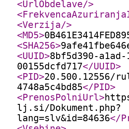
<UrlObdelave
/>
<FrekvencaAzuriranja
<Verzija
/>
<MD5
>
0B461E3414FED89
<SHA256
>
9afe41fbe646
<UUID
>
8bf5d390-a1ad-
00155dcfd717
</UUID
>
<PID
>
20.500.12556/ru
4748a5c4bd85
</PID
>
<PrenosPolniUrl
>
http
lj.si/Dokument.php?
lang=slv&id=84636
</P
<Vsebine
>