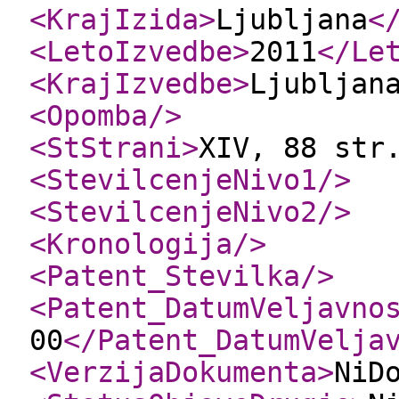
<KrajIzida
>
Ljubljana
<
<LetoIzvedbe
>
2011
</Le
<KrajIzvedbe
>
Ljubljan
<Opomba
/>
<StStrani
>
XIV, 88 str
<StevilcenjeNivo1
/>
<StevilcenjeNivo2
/>
<Kronologija
/>
<Patent_Stevilka
/>
<Patent_DatumVeljavno
00
</Patent_DatumVelja
<VerzijaDokumenta
>
NiD