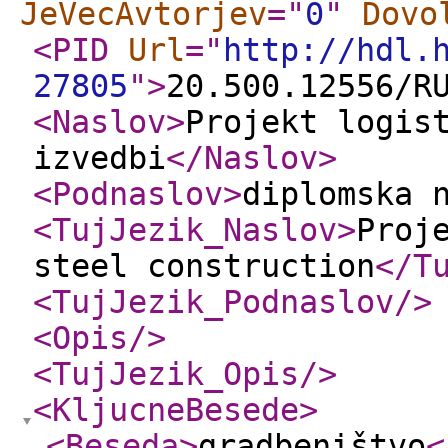
JeVecAvtorjev
="
0
"
Dovo
<PID
Url
="
http://hdl.
27805
"
>
20.500.12556/R
<Naslov
>
Projekt logis
izvedbi
</Naslov
>
<Podnaslov
>
diplomska 
<TujJezik_Naslov
>
Proj
steel construction
</T
<TujJezik_Podnaslov
/>
<Opis
/>
<TujJezik_Opis
/>
<KljucneBesede
>
<Beseda
>
gradbeništvo
<