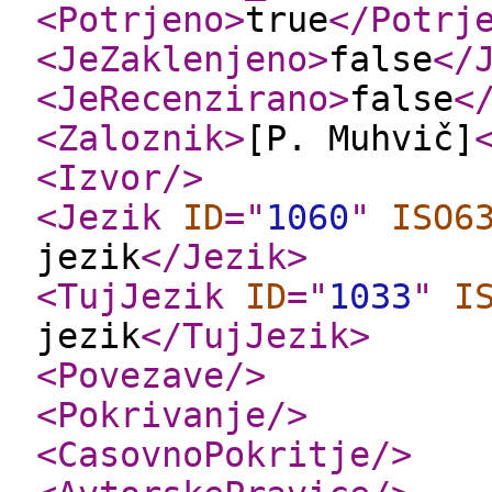
<Potrjeno
>
true
</Potrj
<JeZaklenjeno
>
false
</
<JeRecenzirano
>
false
<
<Zaloznik
>
[P. Muhvič]
<Izvor
/>
<Jezik
ID
="
1060
"
ISO6
jezik
</Jezik
>
<TujJezik
ID
="
1033
"
I
jezik
</TujJezik
>
<Povezave
/>
<Pokrivanje
/>
<CasovnoPokritje
/>