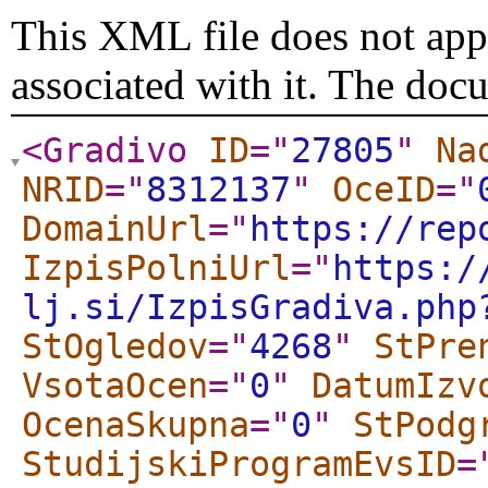
This XML file does not appe
associated with it. The doc
<Gradivo
ID
="
27805
"
Na
NRID
="
8312137
"
OceID
="
DomainUrl
="
https://rep
IzpisPolniUrl
="
https:/
lj.si/IzpisGradiva.php
StOgledov
="
4268
"
StPre
VsotaOcen
="
0
"
DatumIzv
OcenaSkupna
="
0
"
StPodg
StudijskiProgramEvsID
=