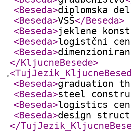
<Beseda
>
diplomska del
<Beseda
>
VSŠ
</Beseda
>
<Beseda
>
jeklene konst
<Beseda
>
logistčni cen
<Beseda
>
dimenzioniran
</KljucneBesede
>
<TujJezik_KljucneBese
<Beseda
>
graduation th
<Beseda
>
steel constru
<Beseda
>
logistics cen
<Beseda
>
design struct
</TujJezik_KljucneBes