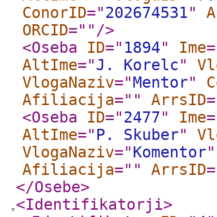
ConorID
="
202674531
"
A
ORCID
="
"
/>
<Oseba
ID
="
1894
"
Ime
=
AltIme
="
J. Korelc
"
Vl
VlogaNaziv
="
Mentor
"
C
Afiliacija
="
"
ArrsID
=
<Oseba
ID
="
2477
"
Ime
=
AltIme
="
P. Skuber
"
Vl
VlogaNaziv
="
Komentor
"
Afiliacija
="
"
ArrsID
=
</Osebe
>
<Identifikatorji
>