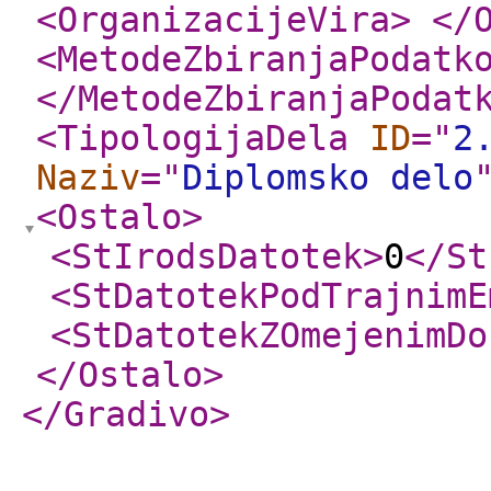
<OrganizacijeVira
>
</
<MetodeZbiranjaPodatk
</MetodeZbiranjaPodat
<TipologijaDela
ID
="
2
Naziv
="
Diplomsko delo
<Ostalo
>
<StIrodsDatotek
>
0
</St
<StDatotekPodTrajnimE
<StDatotekZOmejenimDo
</Ostalo
>
</Gradivo
>