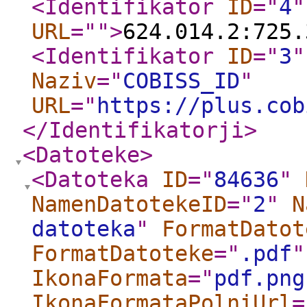
<Identifikator
ID
="
4
"
URL
="
"
>
624.014.2:725.
<Identifikator
ID
="
3
"
Naziv
="
COBISS_ID
"
URL
="
https://plus.cob
</Identifikatorji
>
<Datoteke
>
<Datoteka
ID
="
84636
"
NamenDatotekeID
="
2
"
N
datoteka
"
FormatDatot
FormatDatoteke
="
.pdf
"
IkonaFormata
="
pdf.png
IkonaFormataPolniUrl
=