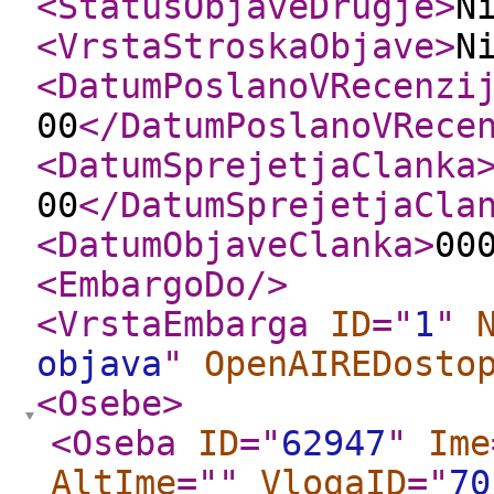
<StatusObjaveDrugje
>
N
<VrstaStroskaObjave
>
N
<DatumPoslanoVRecenzi
00
</DatumPoslanoVRece
<DatumSprejetjaClanka
00
</DatumSprejetjaCla
<DatumObjaveClanka
>
00
<EmbargoDo
/>
<VrstaEmbarga
ID
="
1
"
objava
"
OpenAIREDosto
<Osebe
>
<Oseba
ID
="
62947
"
Ime
AltIme
="
"
VlogaID
="
70