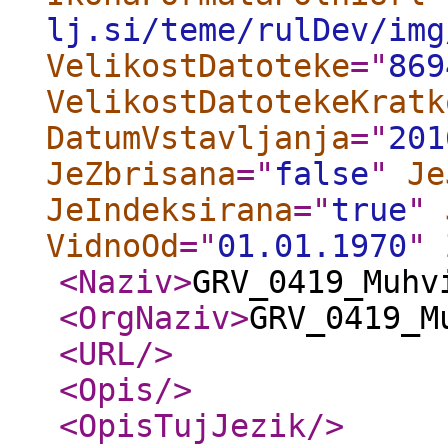
lj.si/teme/rulDev/img
VelikostDatoteke
="
869
VelikostDatotekeKratk
DatumVstavljanja
="
201
JeZbrisana
="
false
"
Je
JeIndeksirana
="
true
"
VidnoOd
="
01.01.1970
"
<Naziv
>
GRV_0419_Muhv
<OrgNaziv
>
GRV_0419_M
<URL
/>
<Opis
/>
<OpisTujJezik
/>