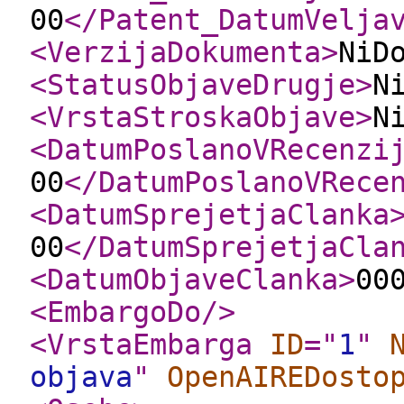
00
</Patent_DatumVelja
<VerzijaDokumenta
>
NiD
<StatusObjaveDrugje
>
N
<VrstaStroskaObjave
>
N
<DatumPoslanoVRecenzi
00
</DatumPoslanoVRece
<DatumSprejetjaClanka
00
</DatumSprejetjaCla
<DatumObjaveClanka
>
00
<EmbargoDo
/>
<VrstaEmbarga
ID
="
1
"
objava
"
OpenAIREDosto