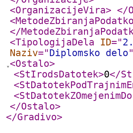
<OrganizacijeVira
>
</
<MetodeZbiranjaPodatk
</MetodeZbiranjaPodat
<TipologijaDela
ID
="
2
Naziv
="
Diplomsko delo
<Ostalo
>
<StIrodsDatotek
>
0
</St
<StDatotekPodTrajnimE
<StDatotekZOmejenimDo
</Ostalo
>
</Gradivo
>