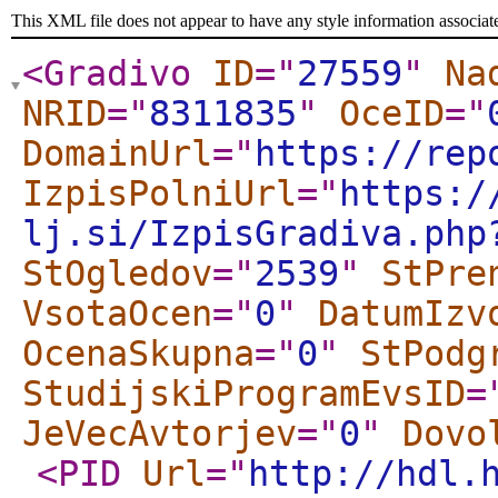
This XML file does not appear to have any style information associat
<Gradivo
ID
="
27559
"
Na
NRID
="
8311835
"
OceID
="
DomainUrl
="
https://rep
IzpisPolniUrl
="
https:/
lj.si/IzpisGradiva.php
StOgledov
="
2539
"
StPre
VsotaOcen
="
0
"
DatumIzv
OcenaSkupna
="
0
"
StPodg
StudijskiProgramEvsID
=
JeVecAvtorjev
="
0
"
Dovo
<PID
Url
="
http://hdl.