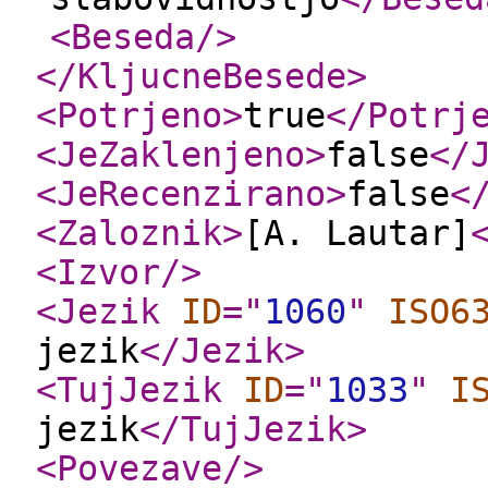
<Beseda
/>
</KljucneBesede
>
<Potrjeno
>
true
</Potrj
<JeZaklenjeno
>
false
</
<JeRecenzirano
>
false
<
<Zaloznik
>
[A. Lautar]
<Izvor
/>
<Jezik
ID
="
1060
"
ISO6
jezik
</Jezik
>
<TujJezik
ID
="
1033
"
I
jezik
</TujJezik
>
<Povezave
/>