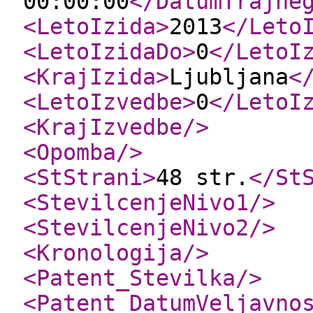
00:00:00
</DatumTrajne
<LetoIzida
>
2013
</Leto
<LetoIzidaDo
>
0
</LetoI
<KrajIzida
>
Ljubljana
<
<LetoIzvedbe
>
0
</LetoI
<KrajIzvedbe
/>
<Opomba
/>
<StStrani
>
48 str.
</St
<StevilcenjeNivo1
/>
<StevilcenjeNivo2
/>
<Kronologija
/>
<Patent_Stevilka
/>
<Patent_DatumVeljavno