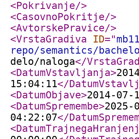
<Pokrivanje
/>
<CasovnoPokritje
/>
<AvtorskePravice
/>
<VrstaGradiva
ID
="
mb1
repo/semantics/bachel
delo/naloga
</VrstaGra
<DatumVstavljanja
>
201
15:04:11
</DatumVstavl
<DatumObjave
>
2014-07-
<DatumSpremembe
>
2025-
04:22:07
</DatumSpreme
<DatumTrajnegaHranjen