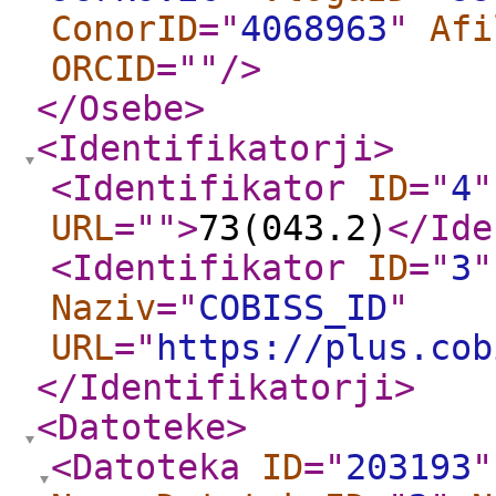
ConorID
="
4068963
"
Afi
ORCID
="
"
/>
</Osebe
>
<Identifikatorji
>
<Identifikator
ID
="
4
"
URL
="
"
>
73(043.2)
</Ide
<Identifikator
ID
="
3
"
Naziv
="
COBISS_ID
"
URL
="
https://plus.cob
</Identifikatorji
>
<Datoteke
>
<Datoteka
ID
="
203193
"