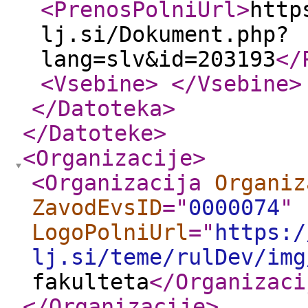
<PrenosPolniUrl
>
http
lj.si/Dokument.php?
lang=slv&id=203193
</
<Vsebine
>
</Vsebine
>
</Datoteka
>
</Datoteke
>
<Organizacije
>
<Organizacija
Organiz
ZavodEvsID
="
0000074
"
LogoPolniUrl
="
https:/
lj.si/teme/rulDev/img
fakulteta
</Organizaci
</Organizacije
>