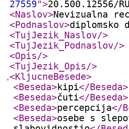
27559
"
>
20.500.12556/R
<Naslov
>
Nevizualna re
<Podnaslov
>
diplomsko 
<TujJezik_Naslov
/>
<TujJezik_Podnaslov
/>
<Opis
/>
<TujJezik_Opis
/>
<KljucneBesede
>
<Beseda
>
kipi
</Beseda
>
<Beseda
>
čuti
</Beseda
>
<Beseda
>
percepcija
</B
<Beseda
>
osebe s slepo
slabovidnostjo
</Besed