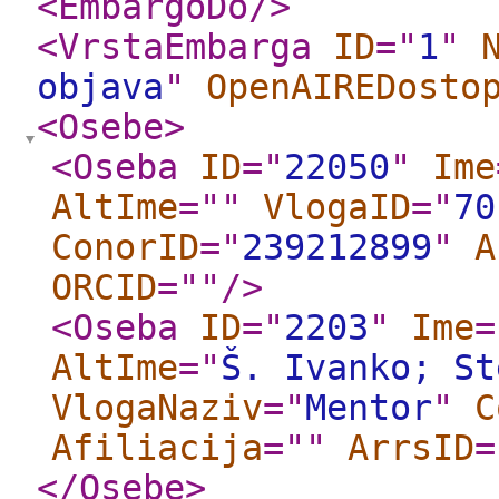
<EmbargoDo
/>
<VrstaEmbarga
ID
="
1
"
objava
"
OpenAIREDosto
<Osebe
>
<Oseba
ID
="
22050
"
Ime
AltIme
="
"
VlogaID
="
70
ConorID
="
239212899
"
A
ORCID
="
"
/>
<Oseba
ID
="
2203
"
Ime
=
AltIme
="
Š. Ivanko; St
VlogaNaziv
="
Mentor
"
C
Afiliacija
="
"
ArrsID
=
</Osebe
>