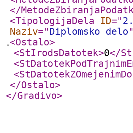
</MetodeZbiranjaPodat
<TipologijaDela
ID
="
2
Naziv
="
Diplomsko delo
<Ostalo
>
<StIrodsDatotek
>
0
</St
<StDatotekPodTrajnimE
<StDatotekZOmejenimDo
</Ostalo
>
</Gradivo
>