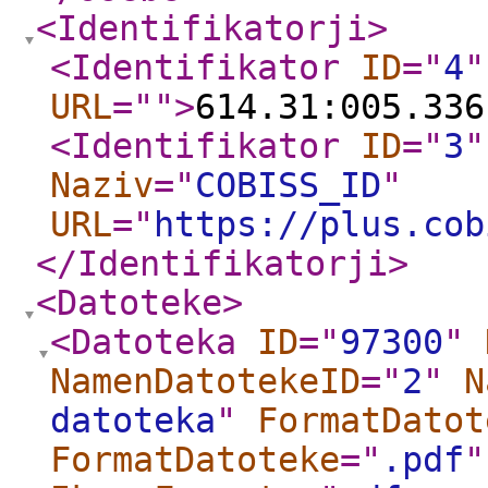
<Identifikatorji
>
<Identifikator
ID
="
4
"
URL
="
"
>
614.31:005.336
<Identifikator
ID
="
3
"
Naziv
="
COBISS_ID
"
URL
="
https://plus.cob
</Identifikatorji
>
<Datoteke
>
<Datoteka
ID
="
97300
"
NamenDatotekeID
="
2
"
N
datoteka
"
FormatDatot
FormatDatoteke
="
.pdf
"