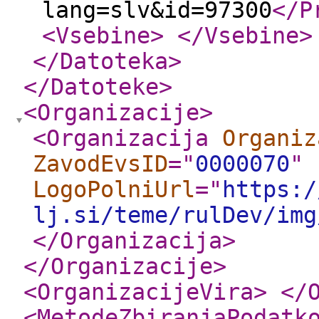
lang=slv&id=97300
</P
<Vsebine
>
</Vsebine
>
</Datoteka
>
</Datoteke
>
<Organizacije
>
<Organizacija
Organiz
ZavodEvsID
="
0000070
"
LogoPolniUrl
="
https:/
lj.si/teme/rulDev/img
</Organizacija
>
</Organizacije
>
<OrganizacijeVira
>
</
<MetodeZbiranjaPodatk