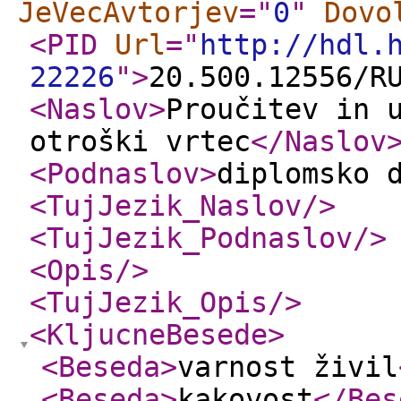
JeVecAvtorjev
="
0
"
Dovo
<PID
Url
="
http://hdl.
22226
"
>
20.500.12556/R
<Naslov
>
Proučitev in 
otroški vrtec
</Naslov
<Podnaslov
>
diplomsko 
<TujJezik_Naslov
/>
<TujJezik_Podnaslov
/>
<Opis
/>
<TujJezik_Opis
/>
<KljucneBesede
>
<Beseda
>
varnost živil
<Beseda
>
kakovost
</Bes