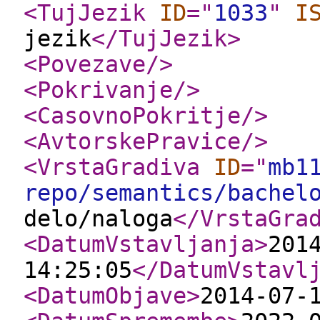
<TujJezik
ID
="
1033
"
I
jezik
</TujJezik
>
<Povezave
/>
<Pokrivanje
/>
<CasovnoPokritje
/>
<AvtorskePravice
/>
<VrstaGradiva
ID
="
mb1
repo/semantics/bachel
delo/naloga
</VrstaGra
<DatumVstavljanja
>
201
14:25:05
</DatumVstavl
<DatumObjave
>
2014-07-