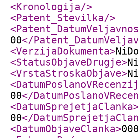
<Kronologija
/>
<Patent_Stevilka
/>
<Patent_DatumVeljavno
00
</Patent_DatumVelja
<VerzijaDokumenta
>
NiD
<StatusObjaveDrugje
>
N
<VrstaStroskaObjave
>
N
<DatumPoslanoVRecenzi
00
</DatumPoslanoVRece
<DatumSprejetjaClanka
00
</DatumSprejetjaCla
<DatumObjaveClanka
>
00