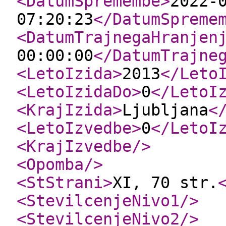
<DatumSpremembe
>
2022-
07:20:23
</DatumSpreme
<DatumTrajnegaHranjen
00:00:00
</DatumTrajne
<LetoIzida
>
2013
</Leto
<LetoIzidaDo
>
0
</LetoI
<KrajIzida
>
Ljubljana
<
<LetoIzvedbe
>
0
</LetoI
<KrajIzvedbe
/>
<Opomba
/>
<StStrani
>
XI, 70 str.
<StevilcenjeNivo1
/>
<StevilcenjeNivo2
/>