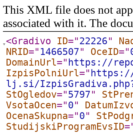
This XML file does not appe
associated with it. The doc
<Gradivo
ID
="
22226
"
Na
NRID
="
1466507
"
OceID
="
DomainUrl
="
https://rep
IzpisPolniUrl
="
https:/
lj.si/IzpisGradiva.php
StOgledov
="
5797
"
StPre
VsotaOcen
="
0
"
DatumIzv
OcenaSkupna
="
0
"
StPodg
StudijskiProgramEvsID
=