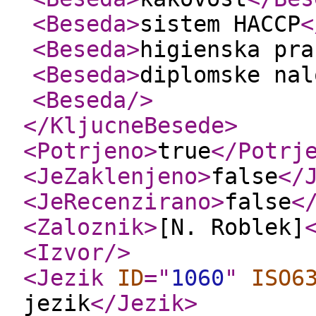
<Beseda
>
sistem HACCP
<
<Beseda
>
higienska pra
<Beseda
>
diplomske nal
<Beseda
/>
</KljucneBesede
>
<Potrjeno
>
true
</Potrj
<JeZaklenjeno
>
false
</
<JeRecenzirano
>
false
<
<Zaloznik
>
[N. Roblek]
<Izvor
/>
<Jezik
ID
="
1060
"
ISO6
jezik
</Jezik
>