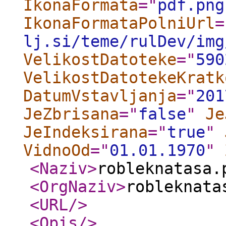
IkonaFormata
="
pdf.png
IkonaFormataPolniUrl
=
lj.si/teme/rulDev/img
VelikostDatoteke
="
590
VelikostDatotekeKratk
DatumVstavljanja
="
201
JeZbrisana
="
false
"
Je
JeIndeksirana
="
true
"
VidnoOd
="
01.01.1970
"
<Naziv
>
robleknatasa.
<OrgNaziv
>
robleknata
<URL
/>
<Opis
/>