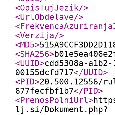
<OpisTujJezik
/>
<UrlObdelave
/>
<FrekvencaAzuriranja
<Verzija
/>
<MD5
>
515A9CCF3DD2D11
<SHA256
>
b01e5ea406e2
<UUID
>
cdd5308a-a1b2-
00155dcfd717
</UUID
>
<PID
>
20.500.12556/ru
677fecfbf1b7
</PID
>
<PrenosPolniUrl
>
http
lj.si/Dokument.php?