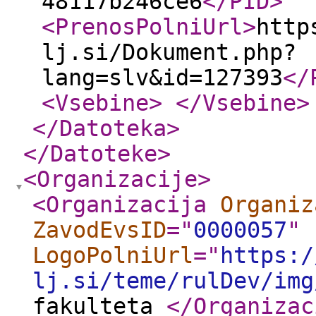
48117b246ce6
</PID
>
<PrenosPolniUrl
>
http
lj.si/Dokument.php?
lang=slv&id=127393
</
<Vsebine
>
</Vsebine
>
</Datoteka
>
</Datoteke
>
<Organizacije
>
<Organizacija
Organiz
ZavodEvsID
="
0000057
"
LogoPolniUrl
="
https:/
lj.si/teme/rulDev/img
fakulteta
</Organizac