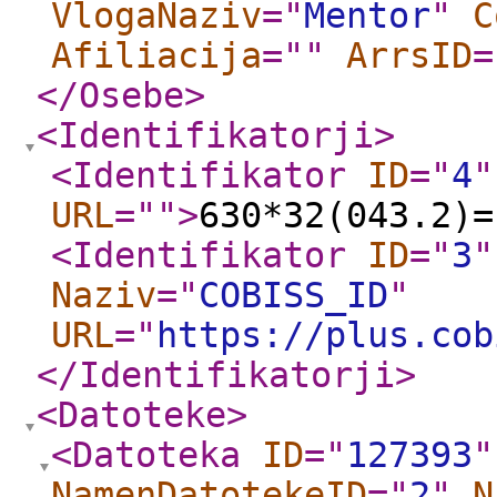
VlogaNaziv
="
Mentor
"
C
Afiliacija
="
"
ArrsID
=
</Osebe
>
<Identifikatorji
>
<Identifikator
ID
="
4
"
URL
="
"
>
630*32(043.2)=
<Identifikator
ID
="
3
"
Naziv
="
COBISS_ID
"
URL
="
https://plus.cob
</Identifikatorji
>
<Datoteke
>
<Datoteka
ID
="
127393
"
NamenDatotekeID
="
2
"
N