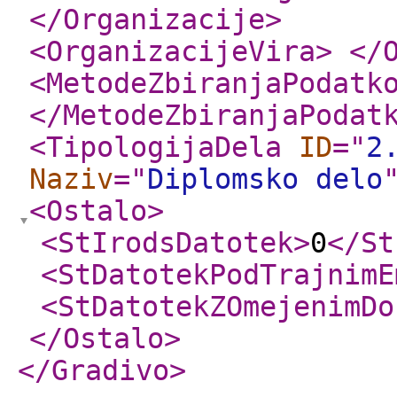
</Organizacije
>
<OrganizacijeVira
>
</
<MetodeZbiranjaPodatk
</MetodeZbiranjaPodat
<TipologijaDela
ID
="
2
Naziv
="
Diplomsko delo
<Ostalo
>
<StIrodsDatotek
>
0
</St
<StDatotekPodTrajnimE
<StDatotekZOmejenimDo
</Ostalo
>
</Gradivo
>