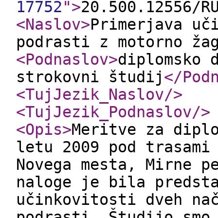
17752
"
>
20.500.12556/R
<Naslov
>
Primerjava uč
podrasti z motorno ža
<Podnaslov
>
diplomsko 
strokovni študij
</Pod
<TujJezik_Naslov
/>
<TujJezik_Podnaslov
/>
<Opis
>
Meritve za dipl
letu 2009 pod trasami
Novega mesta, Mirne p
naloge je bila predst
učinkovitosti dveh na
podrasti. Študijo smo