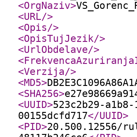
<OrgNaziv
>
VS_Gorenc_
<URL
/>
<Opis
/>
<OpisTujJezik
/>
<UrlObdelave
/>
<FrekvencaAzuriranja
<Verzija
/>
<MD5
>
DB2E3C1096A86A1
<SHA256
>
e27e98669a91
<UUID
>
523c2b29-a1b8-
00155dcfd717
</UUID
>
<PID
>
20.500.12556/ru