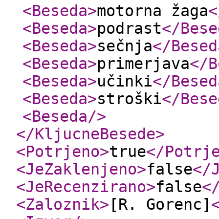
<Beseda
>
motorna žaga
<
<Beseda
>
podrast
</Bese
<Beseda
>
sečnja
</Besed
<Beseda
>
primerjava
</B
<Beseda
>
učinki
</Besed
<Beseda
>
stroški
</Bese
<Beseda
/>
</KljucneBesede
>
<Potrjeno
>
true
</Potrj
<JeZaklenjeno
>
false
</
<JeRecenzirano
>
false
<
<Zaloznik
>
[R. Gorenc]