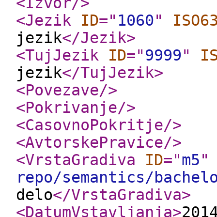
<Izvor
/>
<Jezik
ID
="
1060
"
ISO6
jezik
</Jezik
>
<TujJezik
ID
="
9999
"
I
jezik
</TujJezik
>
<Povezave
/>
<Pokrivanje
/>
<CasovnoPokritje
/>
<AvtorskePravice
/>
<VrstaGradiva
ID
="
m5
"
repo/semantics/bachel
delo
</VrstaGradiva
>
<DatumVstavljanja
>
201