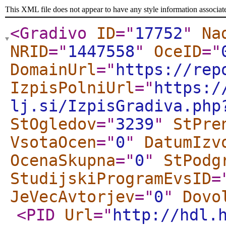
This XML file does not appear to have any style information associat
<Gradivo
ID
="
17752
"
Na
NRID
="
1447558
"
OceID
="
DomainUrl
="
https://rep
IzpisPolniUrl
="
https:/
lj.si/IzpisGradiva.php
StOgledov
="
3239
"
StPre
VsotaOcen
="
0
"
DatumIzv
OcenaSkupna
="
0
"
StPodg
StudijskiProgramEvsID
=
JeVecAvtorjev
="
0
"
Dovo
<PID
Url
="
http://hdl.