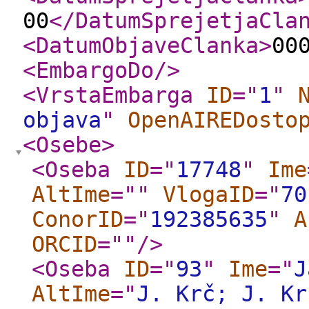
00
</DatumSprejetjaCla
<DatumObjaveClanka
>
00
<EmbargoDo
/>
<VrstaEmbarga
ID
="
1
"
objava
"
OpenAIREDosto
<Osebe
>
<Oseba
ID
="
17748
"
Ime
AltIme
="
"
VlogaID
="
70
ConorID
="
192385635
"
A
ORCID
="
"
/>
<Oseba
ID
="
93
"
Ime
="
J
AltIme
="
J. Krč; J. Kr