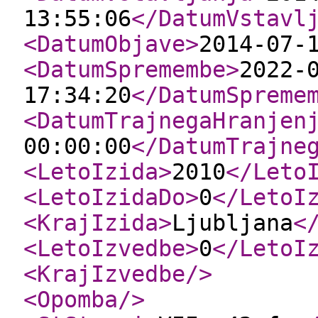
13:55:06
</DatumVstavl
<DatumObjave
>
2014-07-
<DatumSpremembe
>
2022-
17:34:20
</DatumSpreme
<DatumTrajnegaHranjen
00:00:00
</DatumTrajne
<LetoIzida
>
2010
</Leto
<LetoIzidaDo
>
0
</LetoI
<KrajIzida
>
Ljubljana
<
<LetoIzvedbe
>
0
</LetoI
<KrajIzvedbe
/>
<Opomba
/>