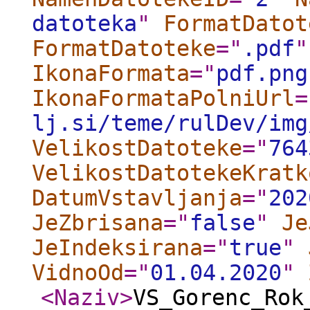
datoteka
"
FormatDatot
FormatDatoteke
="
.pdf
"
IkonaFormata
="
pdf.png
IkonaFormataPolniUrl
=
lj.si/teme/rulDev/img
VelikostDatoteke
="
764
VelikostDatotekeKratk
DatumVstavljanja
="
202
JeZbrisana
="
false
"
Je
JeIndeksirana
="
true
"
VidnoOd
="
01.04.2020
"
<Naziv
>
VS_Gorenc_Rok