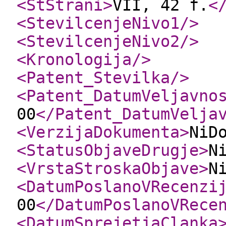
<StStrani
>
VII, 42 f.
<
<StevilcenjeNivo1
/>
<StevilcenjeNivo2
/>
<Kronologija
/>
<Patent_Stevilka
/>
<Patent_DatumVeljavno
00
</Patent_DatumVelja
<VerzijaDokumenta
>
NiD
<StatusObjaveDrugje
>
N
<VrstaStroskaObjave
>
N
<DatumPoslanoVRecenzi
00
</DatumPoslanoVRece
<DatumSprejetjaClanka