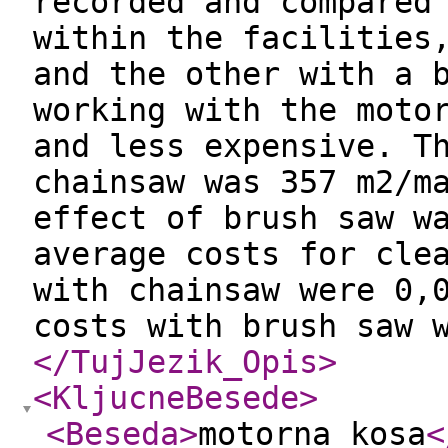
recorded and compared
within the facilities
and the other with a 
working with the moto
and less expensive. T
chainsaw was 357 m2/m
effect of brush saw w
average costs for cle
with chainsaw were 0,
costs with brush saw 
</TujJezik_Opis
>
<KljucneBesede
>
<Beseda
>
motorna kosa
<