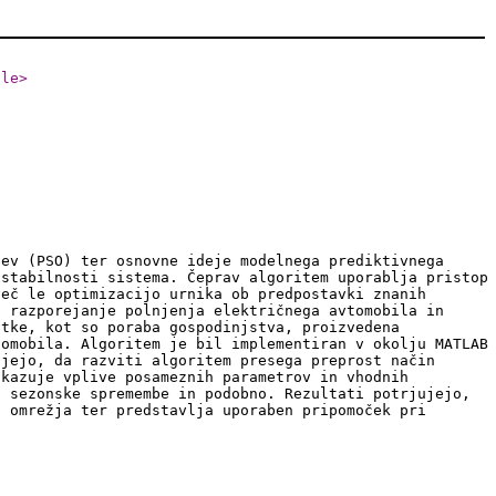
tle
>
cev (PSO) ter osnovne ideje modelnega prediktivnega
 stabilnosti sistema. Čeprav algoritem uporablja pristop
več le optimizacijo urnika ob predpostavki znanih
, razporejanje polnjenja električnega avtomobila in
atke, kot so poraba gospodinjstva, proizvedena
tomobila. Algoritem je bil implementiran v okolju MATLAB
ujejo, da razviti algoritem presega preprost način
ikazuje vplive posameznih parametrov in vhodnih
, sezonske spremembe in podobno. Rezultati potrjujejo,
d omrežja ter predstavlja uporaben pripomoček pri