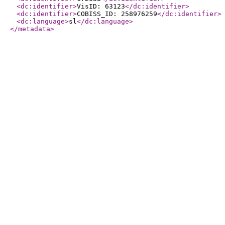
<dc:identifier
>
VisID: 63123
</dc:identifier
>
<dc:identifier
>
COBISS_ID: 258976259
</dc:identifier
>
<dc:language
>
sl
</dc:language
>
</metadata
>