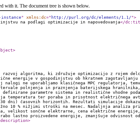
ed with it. The document tree is shown below.
-instance
"
xmlns:dc
="
http://purl.org/dc/elements/1.1/
"
>
dinjstvu na podlagi optimizacije in napovedovanja
</dc:ti
ubject
>
n razvoj algoritma, ki združuje optimizacijo z rojem del
rične energije v gospodinjstvu ob hkratnem zagotavljanju
ej nalogi ne uporabljamo klasičnega MPC regulatorja, tem
ntervale polnjenja in praznjenja baterijskega hranilnika
o definirane parametre sistema in realistične vhodne pod
nja temperatura ter poraba in prisotnost električnega av
(30 dni) časovnih horizontih. Rezultati simulacije dokaz
ižno 10 % nižjimi stroški na mesec. Nadaljnja analiza pr
ka, velikost sončne elektrarne, cena električne energije
 rabo lastno proizvedene energije, zmanjšuje odvisnost o
:description
>