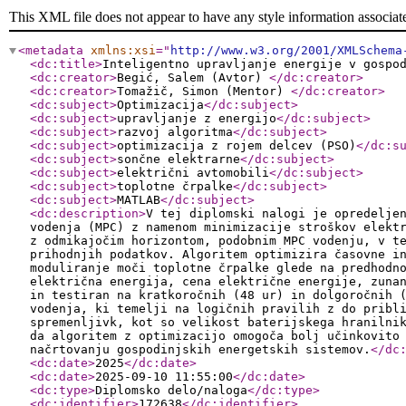
This XML file does not appear to have any style information associat
<metadata
xmlns:xsi
="
http://www.w3.org/2001/XMLSchema
<dc:title
>
Inteligentno upravljanje energije v gospo
<dc:creator
>
Begić, Salem (Avtor)
</dc:creator
>
<dc:creator
>
Tomažič, Simon (Mentor)
</dc:creator
>
<dc:subject
>
Optimizacija
</dc:subject
>
<dc:subject
>
upravljanje z energijo
</dc:subject
>
<dc:subject
>
razvoj algoritma
</dc:subject
>
<dc:subject
>
optimizacija z rojem delcev (PSO)
</dc:s
<dc:subject
>
sončne elektrarne
</dc:subject
>
<dc:subject
>
električni avtomobili
</dc:subject
>
<dc:subject
>
toplotne črpalke
</dc:subject
>
<dc:subject
>
MATLAB
</dc:subject
>
<dc:description
>
V tej diplomski nalogi je opredelje
vodenja (MPC) z namenom minimizacije stroškov elekt
z odmikajočim horizontom, podobnim MPC vodenju, v t
prihodnjih podatkov. Algoritem optimizira časovne i
moduliranje moči toplotne črpalke glede na predhodn
električna energija, cena električne energije, zuna
in testiran na kratkoročnih (48 ur) in dolgoročnih 
vodenja, ki temelji na logičnih pravilih z do pribl
spremenljivk, kot so velikost baterijskega hranilni
da algoritem z optimizacijo omogoča bolj učinkovito
načrtovanju gospodinjskih energetskih sistemov.
</dc
<dc:date
>
2025
</dc:date
>
<dc:date
>
2025-09-10 11:55:00
</dc:date
>
<dc:type
>
Diplomsko delo/naloga
</dc:type
>
<dc:identifier
>
172638
</dc:identifier
>