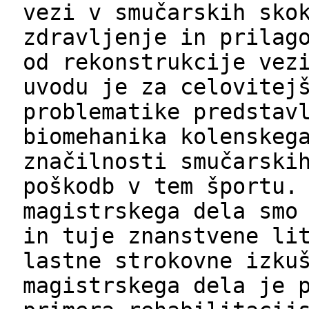
vezi v smučarskih sko
zdravljenje in prilag
od rekonstrukcije vez
uvodu je za celovitej
problematike predstav
biomehanika kolenskeg
značilnosti smučarski
poškodb v tem športu.
magistrskega dela smo
in tuje znanstvene li
lastne strokovne izku
magistrskega dela je 