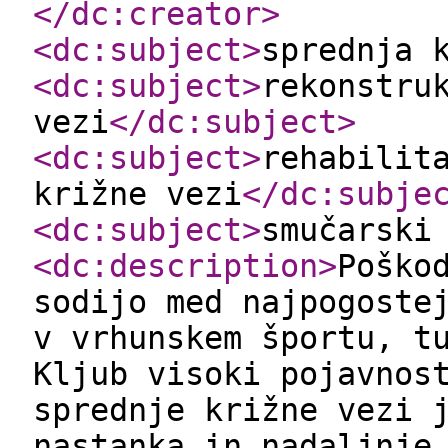
</dc:creator
>
<dc:subject
>
sprednja 
<dc:subject
>
rekonstru
vezi
</dc:subject
>
<dc:subject
>
rehabilit
križne vezi
</dc:subje
<dc:subject
>
smučarski
<dc:description
>
Poško
sodijo med najpogoste
v vrhunskem športu, t
Kljub visoki pojavnos
sprednje križne vezi 
nastanka in nadaljnje