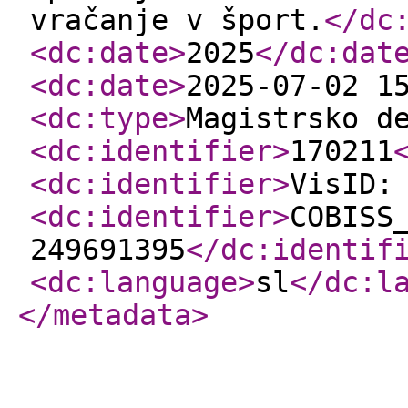
vračanje v šport.
</dc
<dc:date
>
2025
</dc:dat
<dc:date
>
2025-07-02 1
<dc:type
>
Magistrsko d
<dc:identifier
>
170211
<dc:identifier
>
VisID:
<dc:identifier
>
COBISS
249691395
</dc:identif
<dc:language
>
sl
</dc:l
</metadata
>