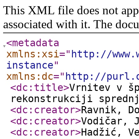
This XML file does not appe
associated with it. The doc
<metadata
xmlns:xsi
="
http://www.
instance
"
xmlns:dc
="
http://purl.
<dc:title
>
Vrnitev v š
rekonstrukciji spredn
<dc:creator
>
Ravnik, D
<dc:creator
>
Vodičar, 
<dc:creator
>
Hadžić, V