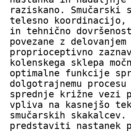
raziskano. Smučarski 
telesno koordinacijo,
in tehnično dovršenos
povezane z delovanjem
proprioceptivno zazna
kolenskega sklepa moč
optimalne funkcije sp
dolgotrajnemu procesu
sprednje križne vezi 
vpliva na kasnejšo te
smučarskih skakalcev.
predstaviti nastanek 