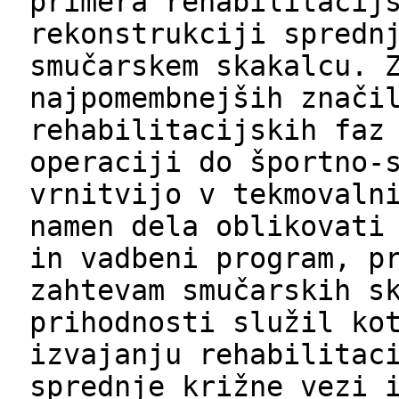
primera rehabilitacij
rekonstrukciji spredn
smučarskem skakalcu. 
najpomembnejših znači
rehabilitacijskih faz
operaciji do športno-
vrnitvijo v tekmovaln
namen dela oblikovati
in vadbeni program, p
zahtevam smučarskih s
prihodnosti služil ko
izvajanju rehabilitac
sprednje križne vezi 