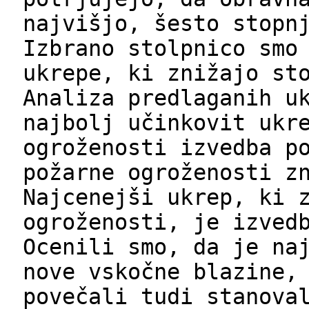
najvišjo, šesto stopn
Izbrano stolpnico smo
ukrepe, ki znižajo st
Analiza predlaganih u
najbolj učinkovit ukr
ogroženosti izvedba p
požarne ogroženosti z
Najcenejši ukrep, ki 
ogroženosti, je izved
Ocenili smo, da je na
nove vskočne blazine,
povečali tudi stanova