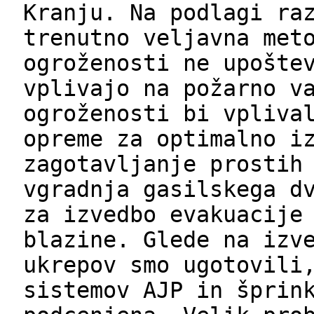
Kranju. Na podlagi ra
trenutno veljavna met
ogroženosti ne upošte
vplivajo na požarno v
ogroženosti bi vpliva
opreme za optimalno i
zagotavljanje prostih
vgradnja gasilskega d
za izvedbo evakuacije
blazine. Glede na izv
ukrepov smo ugotovili
sistemov AJP in šprin