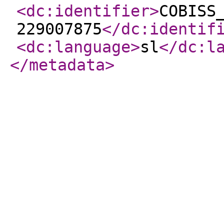
<dc:identifier
>
COBISS
229007875
</dc:identif
<dc:language
>
sl
</dc:l
</metadata
>