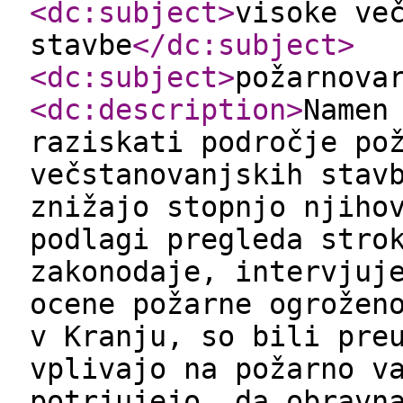
<dc:subject
>
visoke ve
stavbe
</dc:subject
>
<dc:subject
>
požarnova
<dc:description
>
Namen
raziskati področje po
večstanovanjskih stav
znižajo stopnjo njiho
podlagi pregleda stro
zakonodaje, intervjuj
ocene požarne ogrožen
v Kranju, so bili pre
vplivajo na požarno v
potrjujejo, da obravn