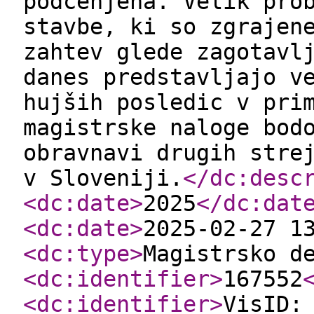
podcenjena. Velik pro
stavbe, ki so zgrajen
zahtev glede zagotavl
danes predstavljajo v
hujših posledic v pri
magistrske naloge bod
obravnavi drugih stre
v Sloveniji.
</dc:desc
<dc:date
>
2025
</dc:dat
<dc:date
>
2025-02-27 1
<dc:type
>
Magistrsko d
<dc:identifier
>
167552
<dc:identifier
>
VisID: