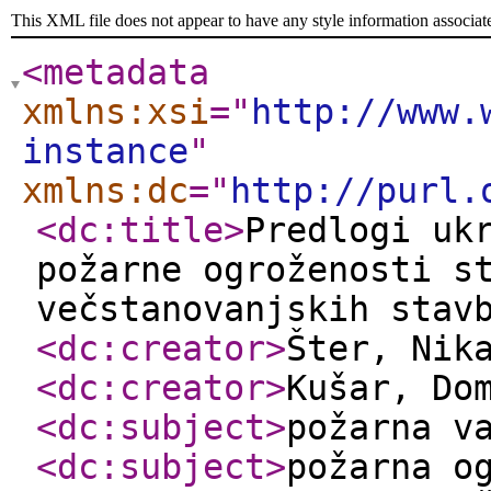
This XML file does not appear to have any style information associat
<metadata
xmlns:xsi
="
http://www.
instance
"
xmlns:dc
="
http://purl.
<dc:title
>
Predlogi uk
požarne ogroženosti s
večstanovanjskih stav
<dc:creator
>
Šter, Nik
<dc:creator
>
Kušar, Do
<dc:subject
>
požarna v
<dc:subject
>
požarna o