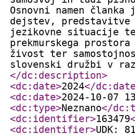
Osnovni namen članka 
dejstev, predstavitve
jezikovne situacije t
prekmurskega prostora
živost ter samostojno
slovenski družbi v ra
</dc:description
>
<dc:date
>
2024
</dc:dat
<dc:date
>
2024-10-07 1
<dc:type
>
Neznano
</dc:
<dc:identifier
>
163479
<dc:identifier
>
UDK: 8