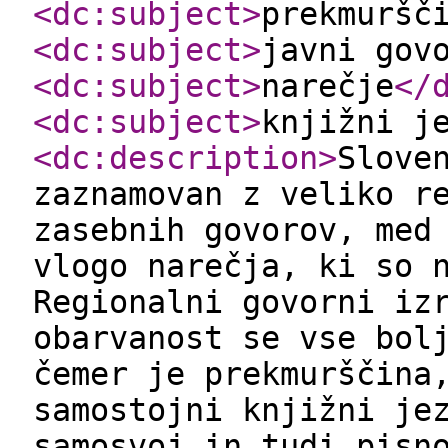
<dc:subject
>
prekmuršč
<dc:subject
>
javni gov
<dc:subject
>
narečje
</
<dc:subject
>
knjižni j
<dc:description
>
Slove
zaznamovan z veliko r
zasebnih govorov, med
vlogo narečja, ki so 
Regionalni govorni iz
obarvanost se vse bol
čemer je prekmurščina
samostojni knjižni je
samosvoj in tudi pisn