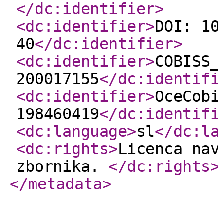
</dc:identifier
>
<dc:identifier
>
DOI: 1
40
</dc:identifier
>
<dc:identifier
>
COBISS
200017155
</dc:identif
<dc:identifier
>
OceCob
198460419
</dc:identif
<dc:language
>
sl
</dc:l
<dc:rights
>
Licenca na
zbornika.
</dc:rights
</metadata
>