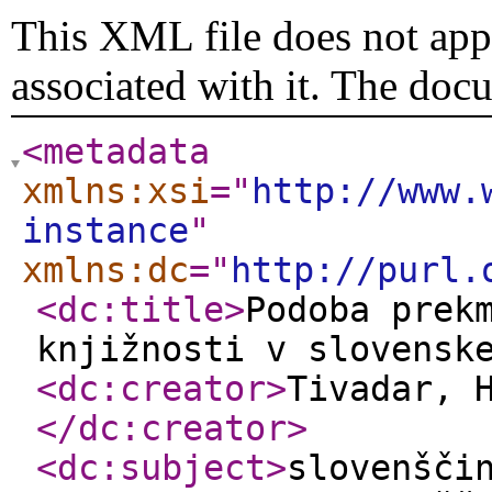
This XML file does not appe
associated with it. The doc
<metadata
xmlns:xsi
="
http://www.
instance
"
xmlns:dc
="
http://purl.
<dc:title
>
Podoba prek
knjižnosti v slovensk
<dc:creator
>
Tivadar, 
</dc:creator
>
<dc:subject
>
slovenšči