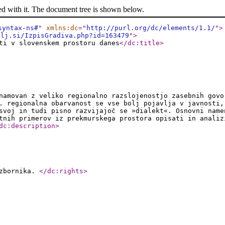
ed with it. The document tree is shown below.
syntax-ns#
"
xmlns:dc
="
http://purl.org/dc/elements/1.1/
"
>
-lj.si/IzpisGradiva.php?id=163479
"
>
ti v slovenskem prostoru danes
</dc:title
>
namovan z veliko regionalno razslojenostjo zasebnih govo
. regionalna obarvanost se vse bolj pojavlja v javnosti,
svoj in tudi pisno razvijajoč se »dialekt«. Osnovni name
tnih primerov iz prekmurskega prostora opisati in analiz
dc:description
>
 zbornika.
</dc:rights
>