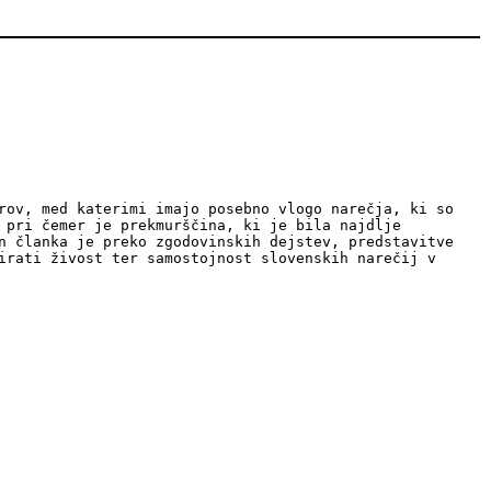
rov, med katerimi imajo posebno vlogo narečja, ki so
 pri čemer je prekmurščina, ki je bila najdlje
n članka je preko zgodovinskih dejstev, predstavitve
irati živost ter samostojnost slovenskih narečij v