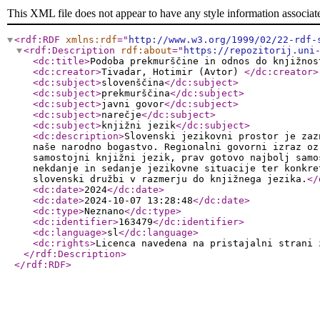
This XML file does not appear to have any style information associat
<rdf:RDF
xmlns:rdf
="
http://www.w3.org/1999/02/22-rdf-
<rdf:Description
rdf:about
="
https://repozitorij.uni
<dc:title
>
Podoba prekmurščine in odnos do knjižnos
<dc:creator
>
Tivadar, Hotimir (Avtor)
</dc:creator
>
<dc:subject
>
slovenščina
</dc:subject
>
<dc:subject
>
prekmurščina
</dc:subject
>
<dc:subject
>
javni govor
</dc:subject
>
<dc:subject
>
narečje
</dc:subject
>
<dc:subject
>
knjižni jezik
</dc:subject
>
<dc:description
>
Slovenski jezikovni prostor je zaz
naše narodno bogastvo. Regionalni govorni izraz oz
samostojni knjižni jezik, prav gotovo najbolj samo
nekdanje in sedanje jezikovne situacije ter konkre
slovenski družbi v razmerju do knjižnega jezika.
</
<dc:date
>
2024
</dc:date
>
<dc:date
>
2024-10-07 13:28:48
</dc:date
>
<dc:type
>
Neznano
</dc:type
>
<dc:identifier
>
163479
</dc:identifier
>
<dc:language
>
sl
</dc:language
>
<dc:rights
>
Licenca navedena na pristajalni strani
</rdf:Description
>
</rdf:RDF
>