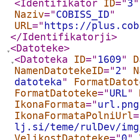
<Identifikator
ID
="
3
"
Naziv
="
COBISS_ID
"
URL
="
https://plus.cob
</Identifikatorji
>
<Datoteke
>
<Datoteka
ID
="
1609
"
D
NamenDatotekeID
="
2
"
N
datoteka
"
FormatDatot
FormatDatoteke
="
URL
"
IkonaFormata
="
url.png
IkonaFormataPolniUrl
=
lj.si/teme/rulDev/img
VelikostDatoteke
="
0
"