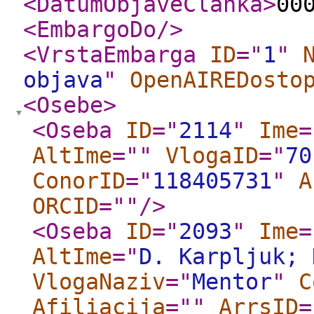
<DatumObjaveClanka
>
00
<EmbargoDo
/>
<VrstaEmbarga
ID
="
1
"
objava
"
OpenAIREDosto
<Osebe
>
<Oseba
ID
="
2114
"
Ime
=
AltIme
="
"
VlogaID
="
70
ConorID
="
118405731
"
A
ORCID
="
"
/>
<Oseba
ID
="
2093
"
Ime
=
AltIme
="
D. Karpljuk; 
VlogaNaziv
="
Mentor
"
C
Afiliacija
="
"
ArrsID
=