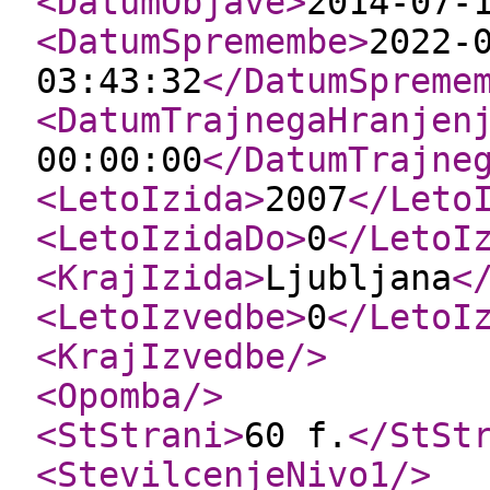
<DatumObjave
>
2014-07-
<DatumSpremembe
>
2022-
03:43:32
</DatumSpreme
<DatumTrajnegaHranjen
00:00:00
</DatumTrajne
<LetoIzida
>
2007
</Leto
<LetoIzidaDo
>
0
</LetoI
<KrajIzida
>
Ljubljana
<
<LetoIzvedbe
>
0
</LetoI
<KrajIzvedbe
/>
<Opomba
/>
<StStrani
>
60 f.
</StSt
<StevilcenjeNivo1
/>