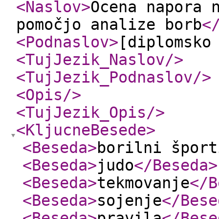
<Naslov
>
Ocena napora 
pomočjo analize borb
<
<Podnaslov
>
[diplomsko
<TujJezik_Naslov
/>
<TujJezik_Podnaslov
/>
<Opis
/>
<TujJezik_Opis
/>
<KljucneBesede
>
<Beseda
>
borilni šport
<Beseda
>
judo
</Beseda
>
<Beseda
>
tekmovanje
</B
<Beseda
>
sojenje
</Bese
<Beseda
>
pravila
</Bese