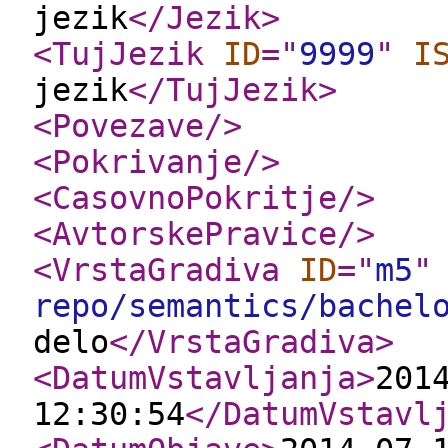
jezik
</Jezik
>
<TujJezik
ID
="
9999
"
I
jezik
</TujJezik
>
<Povezave
/>
<Pokrivanje
/>
<CasovnoPokritje
/>
<AvtorskePravice
/>
<VrstaGradiva
ID
="
m5
"
repo/semantics/bachel
delo
</VrstaGradiva
>
<DatumVstavljanja
>
201
12:30:54
</DatumVstavl