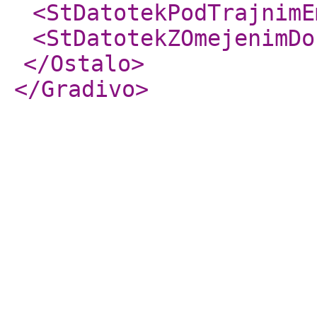
<StDatotekPodTrajnimE
<StDatotekZOmejenimDo
</Ostalo
>
</Gradivo
>