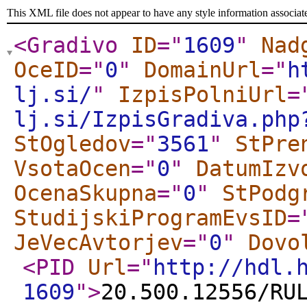
This XML file does not appear to have any style information associat
<Gradivo
ID
="
1609
"
Nad
OceID
="
0
"
DomainUrl
="
h
lj.si/
"
IzpisPolniUrl
=
lj.si/IzpisGradiva.php
StOgledov
="
3561
"
StPre
VsotaOcen
="
0
"
DatumIzv
OcenaSkupna
="
0
"
StPodg
StudijskiProgramEvsID
=
JeVecAvtorjev
="
0
"
Dovo
<PID
Url
="
http://hdl.
1609
"
>
20.500.12556/RU