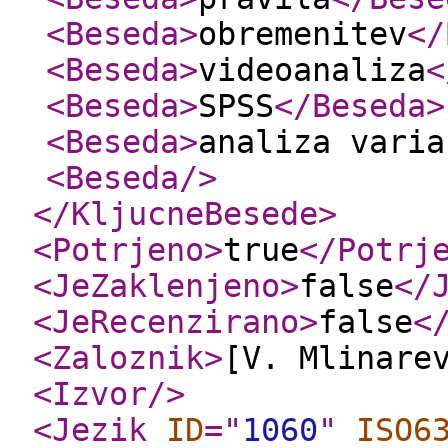
<Beseda
>
obremenitev
</
<Beseda
>
videoanaliza
<
<Beseda
>
SPSS
</Beseda
>
<Beseda
>
analiza varia
<Beseda
/>
</KljucneBesede
>
<Potrjeno
>
true
</Potrj
<JeZaklenjeno
>
false
</
<JeRecenzirano
>
false
<
<Zaloznik
>
[V. Mlinare
<Izvor
/>
<Jezik
ID
="
1060
"
ISO6