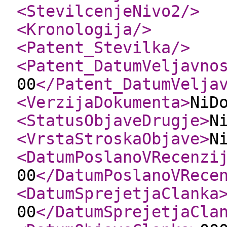
<StevilcenjeNivo2
/>
<Kronologija
/>
<Patent_Stevilka
/>
<Patent_DatumVeljavno
00
</Patent_DatumVelja
<VerzijaDokumenta
>
NiD
<StatusObjaveDrugje
>
N
<VrstaStroskaObjave
>
N
<DatumPoslanoVRecenzi
00
</DatumPoslanoVRece
<DatumSprejetjaClanka
00
</DatumSprejetjaCla