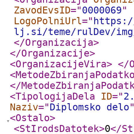
ZavodEvsID
="
0000069
"
LogoPolniUrl
="
https:/
lj.si/teme/rulDev/img
</Organizacija
>
</Organizacije
>
<OrganizacijeVira
>
</
<MetodeZbiranjaPodatk
</MetodeZbiranjaPodat
<TipologijaDela
ID
="
2
Naziv
="
Diplomsko delo
<Ostalo
>
<StIrodsDatotek
>
0
</St