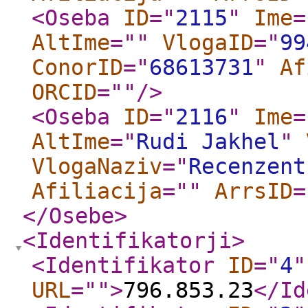
<Oseba
ID
="
2115
"
Ime
=
AltIme
="
"
VlogaID
="
99
ConorID
="
68613731
"
Af
ORCID
="
"
/>
<Oseba
ID
="
2116
"
Ime
=
AltIme
="
Rudi Jakhel
"
VlogaNaziv
="
Recenzent
Afiliacija
="
"
ArrsID
=
</Osebe
>
<Identifikatorji
>
<Identifikator
ID
="
4
"
URL
="
"
>
796.853.23
</Id