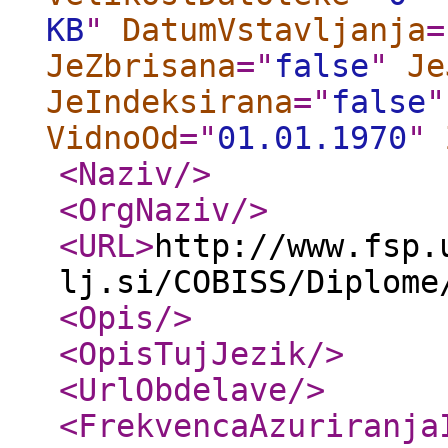
KB
"
DatumVstavljanja
=
JeZbrisana
="
false
"
Je
JeIndeksirana
="
false
"
VidnoOd
="
01.01.1970
"
<Naziv
/>
<OrgNaziv
/>
<URL
>
http://www.fsp.
lj.si/COBISS/Diplome
<Opis
/>
<OpisTujJezik
/>
<UrlObdelave
/>
<FrekvencaAzuriranja