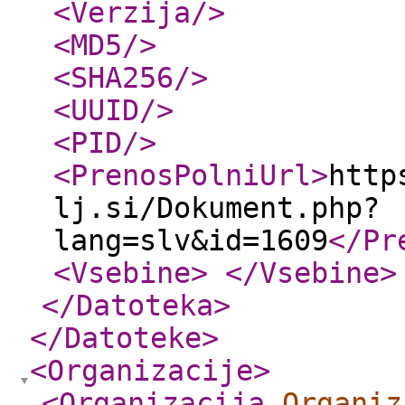
<Verzija
/>
<MD5
/>
<SHA256
/>
<UUID
/>
<PID
/>
<PrenosPolniUrl
>
http
lj.si/Dokument.php?
lang=slv&id=1609
</Pr
<Vsebine
>
</Vsebine
>
</Datoteka
>
</Datoteke
>
<Organizacije
>
<Organizacija
Organiz