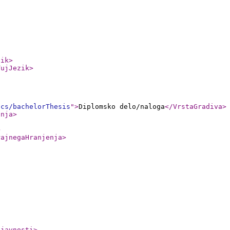
zik
>
TujJezik
>
ics/bachelorThesis
"
>
Diplomsko delo/naloga
</VrstaGradiva
>
anja
>
>
rajnegaHranjenja
>
ljavnosti
>