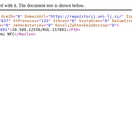
ed with it. The document tree is shown below.
OceID
="
0
"
DomainUrl
="
https://repozitorij.uni-lj.si/
"
Iz
"
837
"
StPrenosov
="
133
"
StOcen
="
0
"
VsotaOcen
="
0
"
DatumIzv
o
="
0
"
JeVecAvtorjev
="
0
"
DovoliZahtevkeZaDostop
="
0
"
>
7891
"
>
20.500.12556/RUL-157891
</PID
>
ami NFC
</Naslov
>