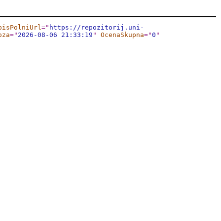
pisPolniUrl
="
https://repozitorij.uni-
oza
="
2026-08-06 21:33:19
"
OcenaSkupna
="
0
"