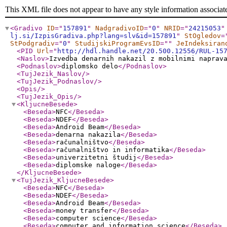
This XML file does not appear to have any style information associat
<Gradivo
ID
="
157891
"
NadgradivoID
="
0
"
NRID
="
24215053
"
lj.si/IzpisGradiva.php?lang=slv&id=157891
"
StOgledov
=
StPodgradiv
="
0
"
StudijskiProgramEvsID
="
"
JeIndeksiran
<PID
Url
="
http://hdl.handle.net/20.500.12556/RUL-15
<Naslov
>
Izvedba denarnih nakazil z mobilnimi naprav
<Podnaslov
>
diplomsko delo
</Podnaslov
>
<TujJezik_Naslov
/>
<TujJezik_Podnaslov
/>
<Opis
/>
<TujJezik_Opis
/>
<KljucneBesede
>
<Beseda
>
NFC
</Beseda
>
<Beseda
>
NDEF
</Beseda
>
<Beseda
>
Android Beam
</Beseda
>
<Beseda
>
denarna nakazila
</Beseda
>
<Beseda
>
računalništvo
</Beseda
>
<Beseda
>
računalništvo in informatika
</Beseda
>
<Beseda
>
univerzitetni študij
</Beseda
>
<Beseda
>
diplomske naloge
</Beseda
>
</KljucneBesede
>
<TujJezik_KljucneBesede
>
<Beseda
>
NFC
</Beseda
>
<Beseda
>
NDEF
</Beseda
>
<Beseda
>
Android Beam
</Beseda
>
<Beseda
>
money transfer
</Beseda
>
<Beseda
>
computer science
</Beseda
>
<Beseda
>
computer and information science
</Beseda
>