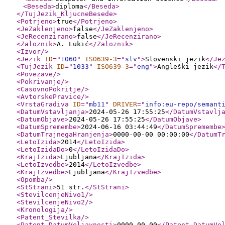
<Beseda
>
diploma
</Beseda
>
</TujJezik_KljucneBesede
>
<Potrjeno
>
true
</Potrjeno
>
<JeZaklenjeno
>
false
</JeZaklenjeno
>
<JeRecenzirano
>
false
</JeRecenzirano
>
<Zaloznik
>
A. Lukić
</Zaloznik
>
<Izvor
/>
<Jezik
ID
="
1060
"
ISO639-3
="
slv
"
>
Slovenski jezik
</Je
<TujJezik
ID
="
1033
"
ISO639-3
="
eng
"
>
Angleški jezik
</
<Povezave
/>
<Pokrivanje
/>
<CasovnoPokritje
/>
<AvtorskePravice
/>
<VrstaGradiva
ID
="
mb11
"
DRIVER
="
info:eu-repo/semant
<DatumVstavljanja
>
2024-05-26 17:55:25
</DatumVstavlj
<DatumObjave
>
2024-05-26 17:55:25
</DatumObjave
>
<DatumSpremembe
>
2024-06-16 03:44:49
</DatumSpremembe
<DatumTrajnegaHranjenja
>
0000-00-00 00:00:00
</DatumT
<LetoIzida
>
2014
</LetoIzida
>
<LetoIzidaDo
>
0
</LetoIzidaDo
>
<KrajIzida
>
Ljubljana
</KrajIzida
>
<LetoIzvedbe
>
2014
</LetoIzvedbe
>
<KrajIzvedbe
>
Ljubljana
</KrajIzvedbe
>
<Opomba
/>
<StStrani
>
51 str.
</StStrani
>
<StevilcenjeNivo1
/>
<StevilcenjeNivo2
/>
<Kronologija
/>
<Patent_Stevilka
/>
<Patent_DatumVeljavnosti
>
0000-00-00
</Patent_DatumVe