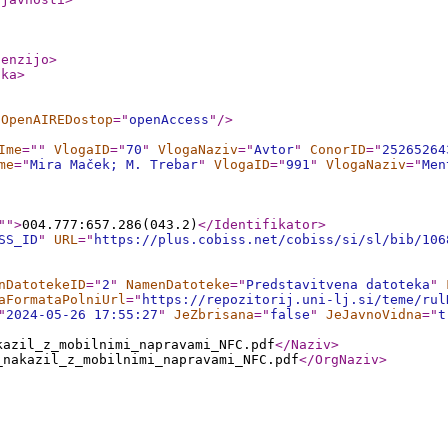
cenzijo
>
nka
>
OpenAIREDostop
="
openAccess
"
/>
Ime
="
"
VlogaID
="
70
"
VlogaNaziv
="
Avtor
"
ConorID
="
25265264
me
="
Mira Maček; M. Trebar
"
VlogaID
="
991
"
VlogaNaziv
="
Men
"
"
>
004.777:657.286(043.2)
</Identifikator
>
SS_ID
"
URL
="
https://plus.cobiss.net/cobiss/si/sl/bib/106
nDatotekeID
="
2
"
NamenDatoteke
="
Predstavitvena datoteka
"
aFormataPolniUrl
="
https://repozitorij.uni-lj.si/teme/rul
"
2024-05-26 17:55:27
"
JeZbrisana
="
false
"
JeJavnoVidna
="
t
kazil_z_mobilnimi_napravami_NFC.pdf
</Naziv
>
_nakazil_z_mobilnimi_napravami_NFC.pdf
</OrgNaziv
>