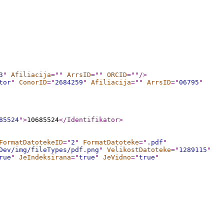
3
"
Afiliacija
="
"
ArrsID
="
"
ORCID
="
"
/>
tor
"
ConorID
="
2684259
"
Afiliacija
="
"
ArrsID
="
06795
"
85524
"
>
10685524
</Identifikator
>
FormatDatotekeID
="
2
"
FormatDatoteke
="
.pdf
"
Dev/img/fileTypes/pdf.png
"
VelikostDatoteke
="
1289115
"
rue
"
JeIndeksirana
="
true
"
JeVidno
="
true
"