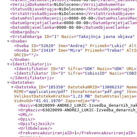
<VerzijaDokumenta
>
NiDoloceno
</VerzijaDokumenta
>
<StatusObjaveDrugje
>
NiDoloceno
</StatusObjaveDrugje
>
<VrstaStroskaObjave
>
NiDoloceno
</VrstaStroskaObjave
>
<DatumPoslanoVRecenzijo
>
0000-00-00
</DatumPoslanoVRe
<DatumSprejetjaClanka
>
0000-00-00
</DatumSprejetjaCla
<DatumObjaveClanka
>
0000-00-00
</DatumObjaveClanka
>
<EmbargoDo
/>
<VrstaEmbarga
ID
="
1
"
Naziv
="
Takojšnja javna objava
"
<Osebe
>
<Oseba
ID
="
52620
"
Ime
="
Andrej
"
Priimek
="
Lukić
"
Alt
<Oseba
ID
="
23419
"
Ime
="
Mira
"
Priimek
="
Trebar
"
AltI
ORCID
="
"
/>
</Osebe
>
<Identifikatorji
>
<Identifikator
ID
="
4
"
Sifra
="
UDK
"
Naziv
="
UDK
"
URL
=
<Identifikator
ID
="
3
"
Sifra
="
CobissID
"
Naziv
="
COBI
</Identifikatorji
>
<Datoteke
>
<Datoteka
ID
="
185358
"
DatotekaNRID
="
13806233
"
Name
MIME
="
application/pdf
"
IkonaFormata
="
pdf.png
"
Ikon
VelikostDatotekeKratko
="
1,23 MB
"
DatumVstavljanja
=
VidnoOd
="
01.01.1970
"
Zaporedje
="
0
"
>
<Naziv
>
63020099-ANDREJ_LUKIC-Izvedba_denarnih_na
<OrgNaziv
>
63020099-ANDREJ_LUKIC-Izvedba_denarnih
<URL
/>
<Opis
/>
<OpisTujJezik
/>
<UrlObdelave
/>
<FrekvencaAzuriranjaID
>
1
</FrekvencaAzuriranjaID
>